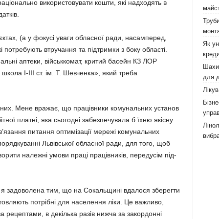
й раціонально використовувати кошти, які надходять в
майст
атків.
Труби
монта
єктах, (а у фокусі уваги обласної ради, насамперед,
Як у
кі потребують втручання та підтримки з боку області.
креди
нальні аптеки, військкомат, критий басейн КЗ ЛОР
Шахи,
кола I-III ст. ім. Т. Шевченка», який треба
для д
Лікув
Бізне
ивних. Мене вражає, що працівники комунальних установ
управ
тної платні, яка сьогодні забезпечувала б їхню якісну
Лінол
’язан­ня питання оптимізації мережі комунальних
вибра
ідпорядкуванні Львівської обласної ради, для того, щоб
творити належні умови праці працівників, передусім під­
о я задоволена тим, що на Сокальщині вдалося зберегти
отовляють потрібні для населення ліки. Це важливо,
ь за рецептами, в декілька разів нижча за закордонні