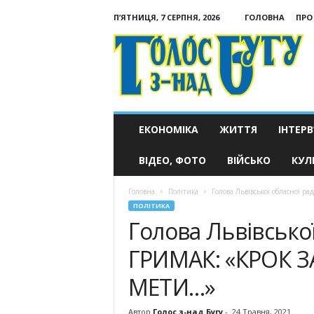
П’ЯТНИЦЯ, 7 СЕРПНЯ, 2026
ГОЛОВНА
ПРО
Голос
з-
над
Бугу
ЕКОНОМІКА
ЖИТТЯ
ІНТЕРВ
ВІДЕО, ФОТО
ВІЙСЬКО
КУЛ
Головна
Політика
Голова Львівської обласно
ПОЛІТИКА
Голова Львівсько
ГРИМАК: «КРОК 
МЕТИ…»
Автор
Голос з-над Бугу
-
24 Травня, 2021