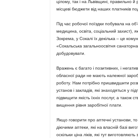
цілому, так і на Львів­щині, правильно 
місцеві бюджети від наших платників по­д
Під час робочої поїздки побувала на об’
медицина, освіта, соці­альний захист), я
Зокрема, у Сокалі їх декілька – це кому
«Сокальська загальноосвітня санаторна ш
добудовувати.
Вражень є багато і позитивних, і негат
обласної ради не ма­ють належної заробі
роботу. Нам потрібно пришвидшити розв
установ і закла­дів, які знаходяться у п
підвищити якість їхніх послуг, а також с
вищення рівня заробітної плати.
Якщо говорити про аптечні установи, т
діючими аптеки, які на власній базі виг
оскільки ціна ліків, які тут виготовляют