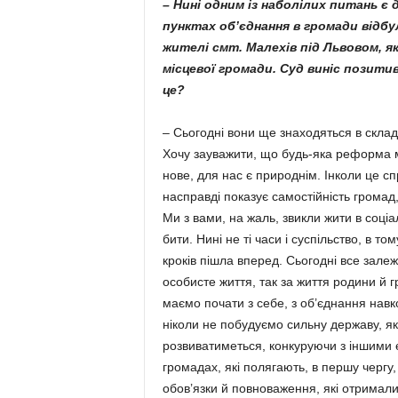
– Нині одним із наболілих питань є 
пунктах об’єднан­ня в громади відб
жителі смт. Малехів під Львовом, я
місце­вої громади. Суд виніс позити
це?
– Сьогодні вони ще знаходяться в складі
Хочу зауважити, що будь-яка реформа має
нове, для нас є природнім. Інколи це сп
насправді показує самостійність громад,
Ми з вами, на жаль, звикли жити в со­ціа
бити. Нині не ті часи і суспільство, в то
кроків пішла вперед. Сьогодні все залежит
особисте життя, так за життя родини й 
маємо почати з себе, з об’єднання нав
ніколи не побуду­ємо сильну державу, я
розвиватиметься, конкуруючи з іншими 
грома­дах, які полягають, в першу чергу,
обов’язки й повноваження, які отримали