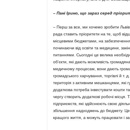
– Пані Ірино, що зараз серед пріори
– Перш за все, ми хочемо зробити Льві
рада ставить пріори­тети на те, щоб від
місцевими бюджетами, на забезпечення
починаючи від освіти та медицини, зак
питаннями. Сьогодні це велика необхідн
об’єкти, які дають можливість громадяна
медичному процесам, вони дають грома
громадського харчування, торгівлі й т. д
територія з активним мешканцями, які гу
додаткова потреба інвестувати кошти та
чергу створить додаткові робочі місця
підприємств, які здійснюють свою діяльні
збільшення надходжень до бюджету. Це
кращого життя, а можуть працювати і за