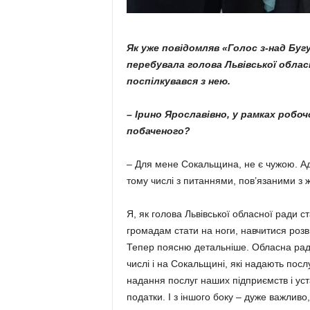
Як уже повідомляв «Голос з-над Бугу
перебувала голова Львів­ської обла
поспілкувався з нею.
– Ірино Ярославівно, у рамках робоч
побаченого?
– Для мене Сокальщина, не є чужою. Адж
тому числі з питан­нями, пов’язаними з 
Я, як голова Львівської обласної ради
громадам стати на ноги, навчитися роз
Тепер поясню детальніше. Обласна рада
числі і на Сокальщині, які надають пос
надання послуг наших підпри­ємств і уст
податки. І з іншого боку – дуже важливо