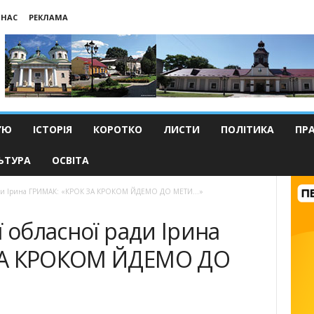
 НАС
РЕКЛАМА
’Ю
ІСТОРІЯ
КОРОТКО
ЛИСТИ
ПОЛІТИКА
ПР
ЬТУРА
ОСВІТА
ї ради Ірина ГРИМАК: «КРОК ЗА КРОКОМ ЙДЕМО ДО МЕТИ…»
ї обласної ради Ірина
ЗА КРОКОМ ЙДЕМО ДО