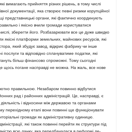
кі вимагають прийняття різних рішень, в тому числі
вної документації, яка створює певні ризики корупційної
щі представницькі органи, які фактично координують
равильно і якісно вчили громади користуватися
числі, зберегти його. Розбазарювати все це дуже швидко
ти якісні платформи земельних, майнових ресурсів, які
стора, який збудує завод, відкриє фабрику чи інше
і послуги та відповідно сплачуватиме податки, які
тануть більш фінансово спроможні. Тому сьогодні
це щось погане насправді не можна. На жаль, все нове
ютно правильною. Незабаром повинно відбутися
нних рад і районних адміністрацій. Це, нас­правді, є
діяльність і відносини між державою та органами
ому перехідному етапі вони повинні ще функціонувати
иторі­альні громади як адміністративну одиницю.
міністрації, які також повинні перейти як структури під
овністю всю ланку, яка передбачалася в реформі де­