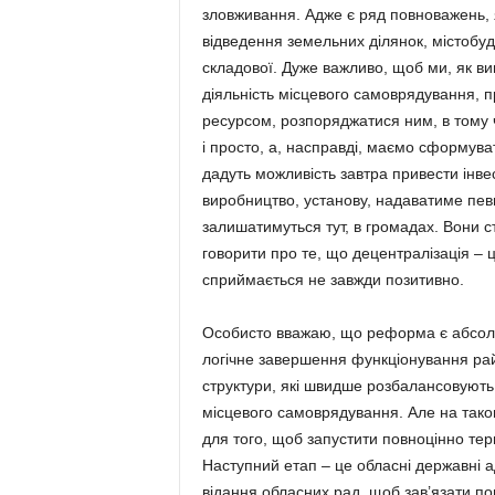
зловживання. Адже є ряд повноважень, я
відведення земельних ділянок, містобуді
складової. Дуже важливо, щоб ми, як ви
діяльність місцевого самоврядування, п
ресурсом, розпоряджатися ним, в тому 
і просто, а, насправді, маємо сформува
дадуть можливість завтра привести інве
виробництво, установу, надава­тиме певн
залишатимуться тут, в громадах. Вони с
говорити про те, що децентралізація – 
сприймається не завжди позитивно.
Особисто вважаю, що реформа є абсол
логічне завершення функціо­нування райо
структури, які швидше розбалансовують 
місцевого самовряду­вання. Але на так
для того, щоб запустити повноцінно тер
Наступний етап – це обласні державні ад
відання обласних рад, щоб зав’яза­ти п