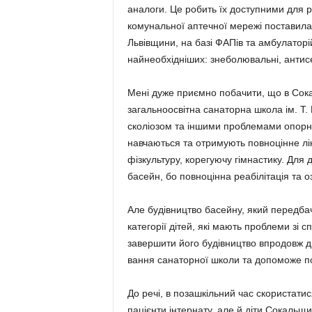
аналоги. Це робить їх доступними для р
комунальної аптечної мережі поставила 
Львівщини, на базі ФАПів та амбулаторі
найнеобхідніших: знеболювальні, антис
Мені дуже приємно побачити, що в Сок
загальноосвітна санатор­на школа ім. Т. 
сколіозом та іншими проблемами опорно
навчаються та отри­мують повноцінне лік
фізкультуру, корегуючу гімнастику. Для
басейн, бо повноцінна реабілітація та 
Але будівництво басейну, який передбач
категорії дітей, які мають проблеми зi
завершити його будівництво впродовж д
вання санаторної школи та допоможе пов
До речі, в позашкільний час скористат
пацієнти інтернату, але й діти Сокальщ