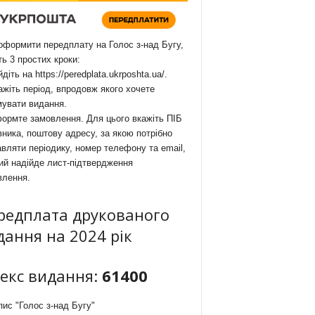
формити передплату на Голос з-над Бугу,
ть 3 простих кроки:
йдіть на
https://peredplata.ukrposhta.ua/
.
ажіть період, впродовж якого хочете
мувати видання.
ормте замовлення. Для цього вкажіть ПІБ
ника, поштову адресу, за якою потрібно
вляти періодику, номер телефону та email,
ий надійде лист-підтвердження
влення.
редплата друкованого
дання на 2024 рік
декс видання:
61400
ис "Голос з-над Бугу"