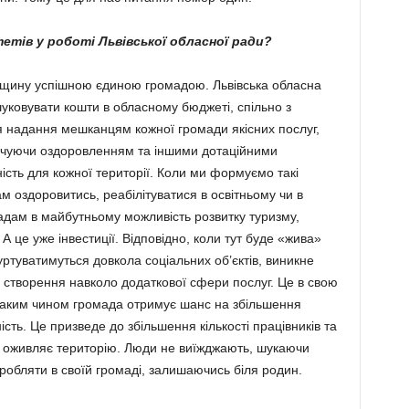
тетів у роботі Львівської обласної ради?
вщину успішною єдиною громадою. Львівська обласна
шуковувати кошти в обласному бюджеті, спільно з
 надання мешканцям кожної громади якісних послуг,
інчуючи оздоровленням та іншими дотаційними
ість для кожної території. Коли ми формуємо такі
м оздоровитись, реабілітува­тися в освітньому чи в
дам в майбутньому можливість розвитку туризму,
. А це уже інвестиції. Відповідно, коли тут буде «жива»
ртуватимуться довкола соціальних об’єк­тів, виникне
 ство­рення навколо додаткової сфери послуг. Це в свою
. Таким чином громада отримує шанс на збільшення
сть. Це призведе до збільшення кількості пра­цівників та
 оживляє територію. Люди не виїжджають, шукаючи
робляти в своїй громаді, залиша­ючись біля родин.