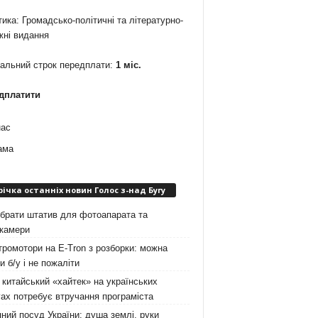
ика: Громадсько-політичні та літературно-
жні видання
мальний строк передплати:
1 міс.
дплатити
нас
ама
річка останніх новин Голос з-над Бугу
брати штатив для фотоапарата та
окамери
ромотори на E-Tron з розборки: можна
и б/у і не пожаліти
китайський «хайтек» на українських
ах потребує втручання програміста
ний посуд України: душа землі, руки