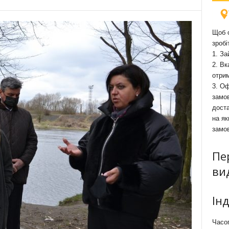
Щоб о
зробі
1. За
2. Вк
отри
3. Оф
замов
доста
на як
замо
Пе
ви
Ін
Часоп