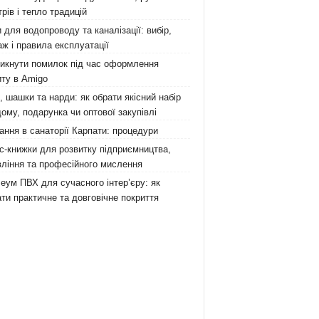
рів і тепло традицій
 для водопроводу та каналізації: вибір,
ж і правила експлуатації
никнути помилок під час оформлення
ту в Amigo
 шашки та нарди: як обрати якісний набір
ому, подарунка чи оптової закупівлі
ання в санаторії Карпати: процедури
с-книжки для розвитку підприємництва,
ління та професійного мислення
еум ПВХ для сучасного інтер’єру: як
ти практичне та довговічне покриття