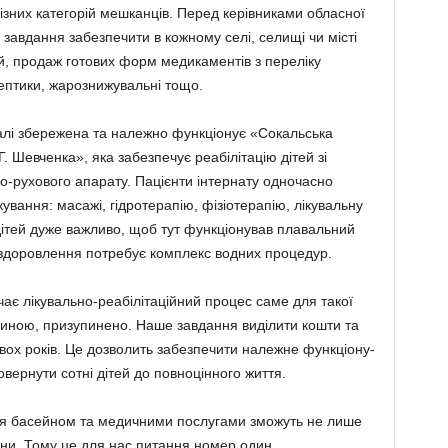
ізних категорій мешканців. Перед керівниками обласної
завдання забезпечити в кожному селі, селищі чи місті
й, продаж готових форм медикаментів з переліку
ептики, жарознижувальні тощо.
алі збережена та належно функціонує «Сокальська
Г. Шевченка», яка забезпечує реабілітацію дітей зі
-рухового апарату. Пацієнти інтернату одночасно
ування: масажі, гідротерапію, фізіоте­рапію, лікувальну
 дітей дуже важливо, щоб тут функціонував плавальний
оздоровлення потре­бує комплекс водних процедур.
ає лікувально-реабілітаційний процес саме для такої
 спиною, призупинено. Наше завдання виділити кошти та
вох років. Це дозволить забезпечити належне функціону­
ернути сотні дітей до повноцінного життя.
ися басейном та медичними послугами зможуть не лише
ини. Тому це для нас питання номер один.