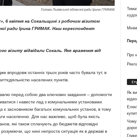
Темат
Голова Львівської обласної ради Ірина ГРИМАК
худо
», 6 квітня на Сокальщині з робо­чим візитом
Міні
сної ради Ірина ГРИМАК. Наш корес­пондент
Пере
ого візиту відвідали Сокаль. Яке враження від
Про 
Рекл
е впродовж останніх трьох років часто бувала тут, в
життєдіяльністю населених пунктів.
Ст
Як ви
 ставлю перед собою два ключових завдання – допомогти
віде
виватися і навести лад з комунальними установами.
Елект
 є засновником багатьох комунальних установ, в тому
купит
луги населенню. Для нас важливо, щоб була якість
Чому 
анов, які також сплачують до бюджетів відповідні
дорог
, розуміючи, що нині непроста ситуація як в державі в
Глиня