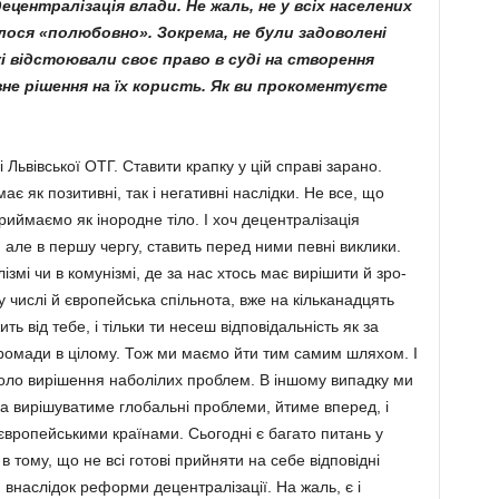
децентралізація влади. Не жаль, не у всіх населених
улося «полюбовно». Зокрема, не були задоволені
кі відстоювали своє право в суді на створення
вне рішення на їх ко­ристь. Як ви прокоментуєте
 Львівської ОТГ. Ставити крапку у цій справі зарано.
 як позитивні, так і негативні наслідки. Не все, що
риймаємо як інородне тіло. І хоч децентралізація
 але в першу чергу, ставить перед ними певні виклики.
лізмі чи в комунізмі, де за нас хтось має вирішити й зро­
му числі й європей­ська спільнота, вже на кільканадцять
ь від тебе, і тільки ти несеш відпові­дальність як за
громади в цілому. Тож ми маємо йти тим самим шляхом. І
коло вирішення наболілих проблем. В іншому випадку ми
ка вирішуватиме глобальні проблеми, йтиме вперед, і
європейськими країнами. Сьогодні є багато питань у
 в тому, що не всі готові прийняти на себе відповідні
 внаслідок реформи децентралізації. На жаль, є і