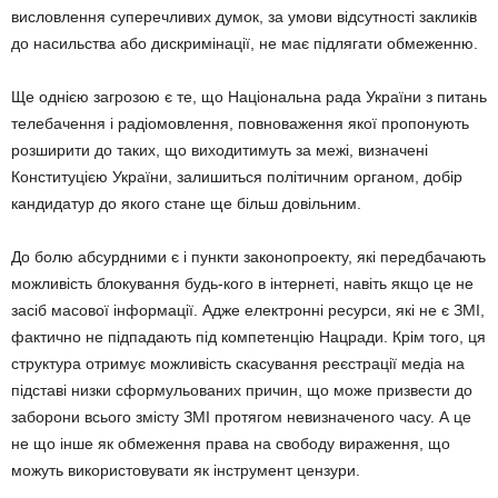
висловлення суперечливих думок, за умови відсутності закликів
до насильства або дискримінації, не має підлягати обмеженню.
Ще однією загрозою є те, що Національна рада України з питань
телебачення і радіомовлення, повноваження якої пропонують
розширити до таких, що виходитимуть за межі, визначені
Конституцією України, залишиться політичним органом, добір
кандидатур до якого стане ще більш довільним.
До болю абсурдними є і пункти законопроекту, які передбачають
можливість блокування будь-кого в інтернеті, навіть якщо це не
засіб масової інформації. Адже електронні ресурси, які не є ЗМІ,
фактично не підпадають під компетенцію Нацради. Крім того, ця
структура отримує можливість скасування реєстрації медіа на
підставі низки сформульованих причин, що може призвести до
заборони всього змісту ЗМІ протягом невизначеного часу. А це
не що інше як обмеження права на свободу вираження, що
можуть використовувати як інструмент цензури.