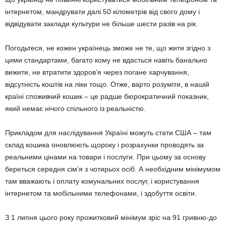
інтернетом, мандрувати далі 50 кілометрів від свого дому і
відвідувати заклади культури не більше шести разів на рік.
Погодьтеся, не кожен українець зможе не те, що жити згідно з
цими стандартами, багато кому не вдасться навіть банально
вижити, не втратити здоров’я через погане харчування,
відсутність коштів на ліки тощо. Отже, варто розуміти, в нашій
країні споживчий кошик – це радше бюрократичний показник,
який немає нічого спільного із реальністю.
Прикладом для наслідування Україні можуть стати США – там
склад кошика оновлюють щороку і розрахунки проводять за
реальними цінами на товари і послуги. При цьому за основу
береться середня сім’я з чотирьох осіб. А необхідним мінімумом
там вважають і оплату комунальних послуг, і користування
інтернетом та мобільними телефонами, і здобуття освіти.
З 1 липня цього року прожитковий мінімум зріс на 91 гривню-до