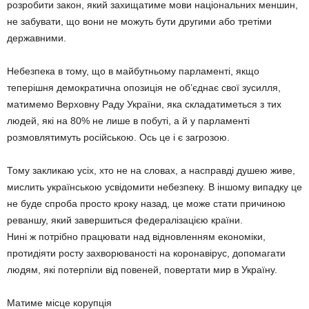
розробити закон, який захищатиме мови національних меншин,
не забувати, що вони не можуть бути другими або третіми
державними.
Небезпека в тому, що в майбутньому парламенті, якщо
теперішня демократична опозиція не об’єднає свої зусилля,
матимемо Верховну Раду України, яка складатиметься з тих
людей, які на 80% не лише в побуті, а й у парламенті
розмовлятимуть російською. Ось це і є загрозою.
Тому закликаю усіх, хто не на словах, а насправді душею живе,
мислить українською усвідомити небезпеку. В іншому випадку це
не буде спроба просто кроку назад, це може стати причиною
реваншу, який завершиться федералізацією країни.
Нині ж потрібно працювати над відновленням економіки,
протидіяти росту захворюваності на коронавірус, допомагати
людям, які потерпіли від повеней, повертати мир в Україну.
Матиме місце корупція