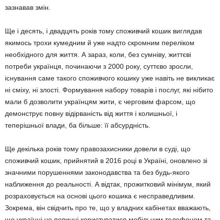
зазнавав змін.
Ще і десять, і двадцять років тому споживчий кошик виглядав
якимось трохи кумедним й уже надто скромним переліком
необхідного для життя. А зараз, коли, без сумніву, життєві
потреби українця, починаючи з 2000 року, суттєво зросли,
існування саме такого споживчого кошику уже навіть не викликає
ні сміху, ні злості. Формування набору товарів і послуг, які нібито
мали б дозволити українцям жити, є черговим фарсом, що
демонструє повну відірваність від життя і колишньої, і
теперішньої влади, ба більше: її абсурдність.
Ще декілька років тому правозахисники довели в суді, що
споживчий кошик, прийнятий в 2016 році в Україні, оновлено зі
значними порушеннями законодавства та без будь-якого
наближення до реальності. А відтак, прожитковий мінімум, який
розраховується на основі цього кошика є несправедливим.
Зокрема, він свідчить про те, що у владних кабінетах вважають,
що українці не повинні користуватися мобільним телефоном та