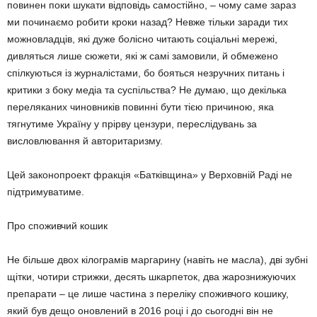
повинен поки шукати відповідь самостійно, – чому саме зараз
ми починаємо робити кроки назад? Невже тільки заради тих
можновладців, які дуже болісно читають соціальні мережі,
дивляться лише сюжети, які ж самі замовили, й обмежено
спілкуються із журналістами, бо бояться незручних питань і
критики з боку медіа та суспільства? Не думаю, що декілька
переляканих чиновників повинні бути тією причиною, яка
тягнутиме Україну у прірву цензури, переслідувань за
висловлювання й авторитаризму.
Цей законопроект фракція «Батківщина» у Верховній Раді не
підтримуватиме.
Про споживчий кошик
Не більше двох кілограмів маргарину (навіть не масла), дві зубні
щітки, чотири стрижки, десять шкарпеток, два жарознижуючих
препарати – це лише частина з переліку споживчого кошику,
який був дещо оновлений в 2016 році і до сьогодні він не