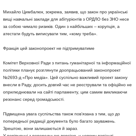
Михайло Цимбалюк, зокрема, заявив, що закон про українські
вищі навчальні заклади для абітурієнтів з ОРДЛО без ЗНО несе
за собою чимало ризиків. Один з найбільших – корупція, а
атестати будуть виписувати тим, «кому треба».
Фракція цей законопроект не підтримуватиме
Комітет Верховної Ради з питань гуманітарної та інформаційної
політики планує розглянути доопрацьований законопроект
№2693-д «Про медіа». Цей суспільно важливий проект закону
внесли в Раду, досить довгий час не реєстрували та офіційно не
оприлюднювали на сайті парламенту, цим самим викликаючи
резонанс серед громадськості.
Підвищена увага суспільства також пов’язана з тим, що до
попередньої редакції документа було багато зауважень.
Зрештою, вони залишаються й зараз.
У порівнянні з попередньою версією, у новому варіанті