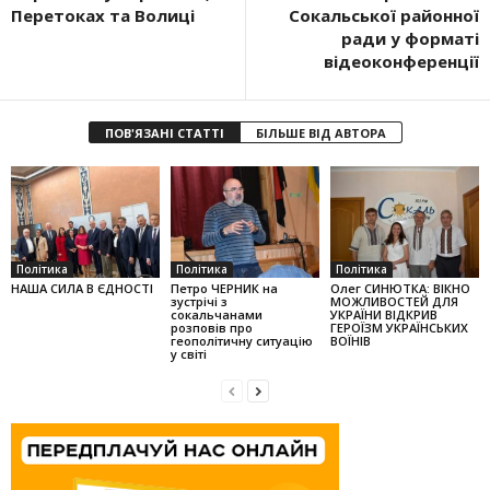
Перетоках та Волиці
Сокальської районної
ради у форматі
відеоконференції
ПОВ'ЯЗАНІ СТАТТІ
БІЛЬШЕ ВІД АВТОРА
Політика
Політика
Політика
НАША СИЛА В ЄДНОСТІ
Петро ЧЕРНИК на
Олег СИНЮТКА: ВІКНО
зустрічі з
МОЖЛИВОСТЕЙ ДЛЯ
сокальчанами
УКРАЇНИ ВІДКРИВ
розповів про
ГЕРОЇЗМ УКРАЇНСЬКИХ
геополітичну ситуацію
ВОЇНІВ
у світі