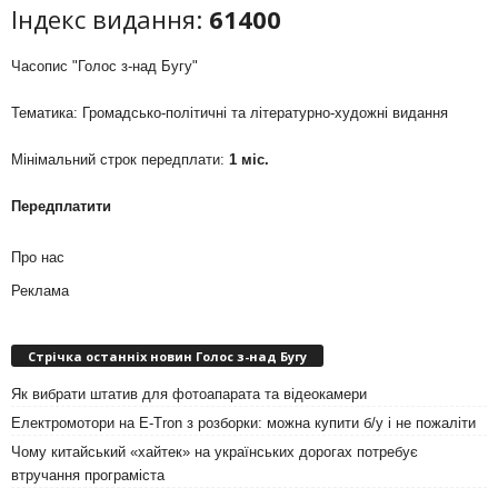
Індекс видання:
61400
Часопис "Голос з-над Бугу"
Тематика: Громадсько-політичні та літературно-художні видання
Мінімальний строк передплати:
1 міс.
Передплатити
Про нас
Реклама
Стрічка останніх новин Голос з-над Бугу
Як вибрати штатив для фотоапарата та відеокамери
Електромотори на E-Tron з розборки: можна купити б/у і не пожаліти
Чому китайський «хайтек» на українських дорогах потребує
втручання програміста