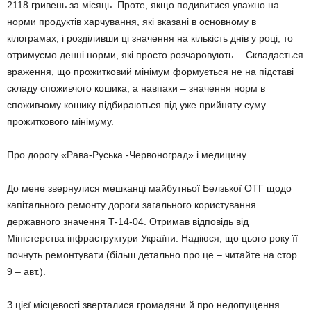
2118 гривень за місяць. Проте, якщо подивитися уважно на
норми продуктів харчування, які вказані в основному в
кілограмах, і розділивши ці значення на кількість днів у році, то
отримуємо денні норми, які просто розчаровують… Складається
враження, що прожитковий мінімум формується не на підставі
складу споживчого кошика, а навпаки – значення норм в
споживчому кошику підбираються під уже прийняту суму
прожиткового мінімуму.
Про дорогу «Рава-Руська -Червоноград» і медицину
До мене звернулися мешканці майбутньої Белзької ОТГ щодо
капітального ремонту дороги загального користування
державного значення Т-14-04. Отримав відповідь від
Міністерства інфраструктури України. Надіюся, що цього року її
почнуть ремонтувати (більш детально про це – читайте на стор.
9 – авт.).
З цієї місцевості зверталися громадяни й про недопущення