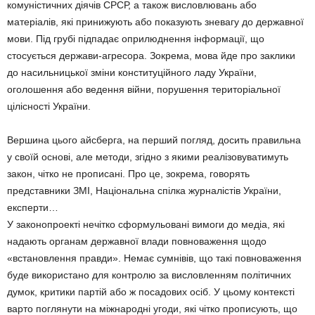
комуністичних діячів СРСР, а також висловлювань або
матеріалів, які принижують або показують зневагу до державної
мови. Під грубі підпадає оприлюднення інформації, що
стосується держави-агресора. Зокрема, мова йде про заклики
до насильницької зміни конституційного ладу України,
оголошення або ведення війни, порушення територіальної
цілісності України.
Вершина цього айсберга, на перший погляд, досить правильна
у своїй основі, але методи, згідно з якими реалізовуватимуть
закон, чітко не прописані. Про це, зокрема, говорять
представники ЗМІ, Національна спілка журналістів України,
експерти…
У законопроекті нечітко сформульовані вимоги до медіа, які
надають органам державної влади повноваження щодо
«встановлення правди». Немає сумнівів, що такі повноваження
буде використано для контролю за висловленням політичних
думок, критики партій або ж посадових осіб. У цьому контексті
варто поглянути на міжнародні угоди, які чітко прописують, що