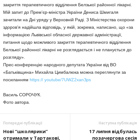
закриття терапевтичного відділення Белзької районної лікарні.
Мій запит до Прем’єр-міністра України Дениса Шмигаля
зачитали на Дні уряду у Верховній Раді. З Міністерства охорони
здоров’я надійшла відповідь, у якій, зокрема, написано, що «за
інформацією Львівської обласної державної адміністрації,
питання щодо можливого закриття терапевтичного відділення
Белзької районної лікарні не розглядається і не планується до
розгляду».
Прес-конференцію народного депутата України від ВО
«Батьківщина» Михайла Цимбалюка можна переглянути за
посиланням
https:// yоutube/7UWZ2хаnЗрs
Василь СОРОЧУК.
Фото автора.
Попередні публікації
Наступна публікація
Нові “школярики”
17 липня відбулась
отримали у Тартакові,
позачергова сесія