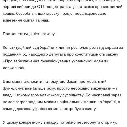
чергові вибори до ОТГ, децентралізацію, а також про споживчий
кошик, безробіття, шахтарську працю, несанкціоноване
вивезення сміття та інші.
Про конституційність закону
Конституційний суд України 7 липня розпочав розгляд справи за
поданням 51 народного депутата про конституційність закону
«Про забезпечення функціонування української мови як
державної».
Втім маю наголосити на тому, що Закон про мови, який
функціонує вже більше року, просто необхідно виконувати – і
владі, і всьому громадянському суспільству. Бо насправді зараз
немає загроз жодним мовам національних меншин в Україні, а
саме державна українська мова потребує захисту.
У цьому конкретному випадку потрібно перегорнути сторінку,