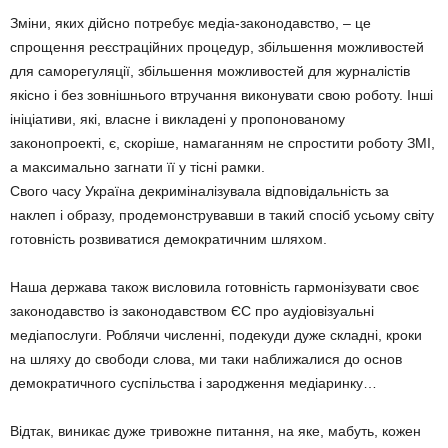
Зміни, яких дійсно потребує медіа-законодавство, – це
спрощення реєстраційних процедур, збільшення можливостей
для саморегуляції, збільшення можливостей для журналістів
якісно і без зовнішнього втручання виконувати свою роботу. Інші
ініціативи, які, власне і викладені у пропонованому
законопроекті, є, скоріше, намаганням не спростити роботу ЗМІ,
а максимально загнати її у тісні рамки.
Свого часу Україна декриміналізувала відповідальність за
наклеп і образу, продемонструвавши в такий спосіб усьому світу
готовність розвиватися демократичним шляхом.
Наша держава також висловила готовність гармонізувати своє
законодавство із законодавством ЄС про аудіовізуальні
медіапослуги. Роблячи численні, подекуди дуже складні, кроки
на шляху до свободи слова, ми таки наближалися до основ
демократичного суспільства і зародження медіаринку…
Відтак, виникає дуже тривожне питання, на яке, мабуть, кожен