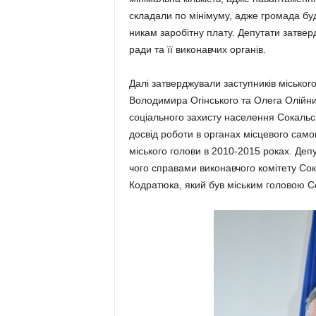
складали по мінімуму, адже громада буд
никам заробітну плату. Депута­ти за­твер
ради та її виконавчих органів.
Далі затверджували заступників міськог
Володимира Огінського та Олега Олійник
соціального захисту населення Сокальс
досвід роботи в органах місцевого сам
міського голови в 2010-2015 роках. Деп
чого справами виконавчого комітету Сок
Кодратюка, який був міським головою Со