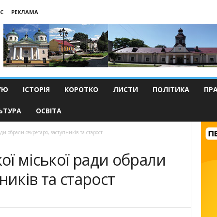
С
РЕКЛАМА
’Ю
ІСТОРІЯ
КОРОТКО
ЛИСТИ
ПОЛІТИКА
ПР
ЬТУРА
ОСВІТА
ади обрали секретаря, заступників та старост
кої міської ради обрали
ників та старост