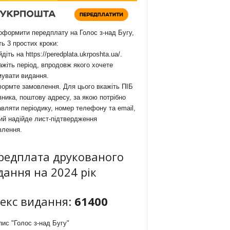
формити передплату на Голос з-над Бугу,
ть 3 простих кроки:
йдіть на
https://peredplata.ukrposhta.ua/
.
ажіть період, впродовж якого хочете
мувати видання.
ормте замовлення. Для цього вкажіть ПІБ
ника, поштову адресу, за якою потрібно
вляти періодику, номер телефону та email,
ий надійде лист-підтвердження
влення.
редплата друкованого
дання на 2024 рік
декс видання:
61400
ис "Голос з-над Бугу"