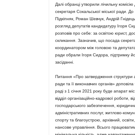
Далі обранці утворили лічильну комісію
секретаря Сокальської міської ради. До
Підкіпняк, Роман Шевчук, Андрій Гнідець
розгляд депутатів кандидатуру Ігоря Си
розповів про себе: за осві­тою юрист, д
скликання. Зазначив, що посада секрета
координатором між головою та депутат
ради обра­ли Ігоря Сидора, підтримку йо
засіданні.
Питання «Про затвердження структури ап
ради та її виконавчих органів» доповіла
раді з 1 січня 2021 року буде апа­рат мі
відділ організа­ційно-кадрової роботи, ві
господарського забезпечення, юридичний,
адмі­ністративних пос­луг, житлово-кому
спорту та бла­гоустрою, архів­ний, освіти
нансове управління. Всього працюватиму
мінімальна кількість, адже навантаженн