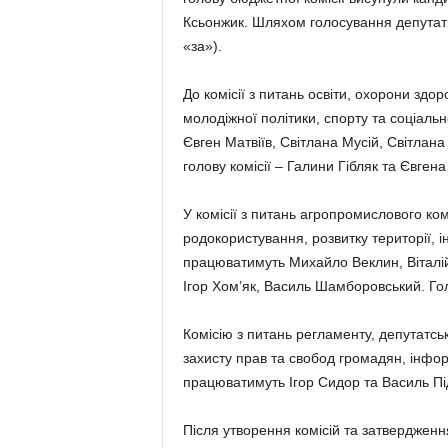
Ксьонжик. Шля­хом голосування депутати
«за»).
До комісії з питань освіти, охорони здор
молодіжної політики, спорту та соціаль
Євген Матвіїв, Світ­лана Мусій, Світлан
голову комісії – Галини Гібляк та Євген
У комісії з питань агропромислового ком
родокористування, розвитку території, і
працюватимуть Михайло Веклин, Віталій
Ігор Хом’як, Василь Шамбо­ровський. Гол
Комісію з питань регламенту, депутатсько
захисту прав та свобод громадян, інфор
працюватимуть Ігор Сидор та Василь Під
Після утворення комісій та затвердження