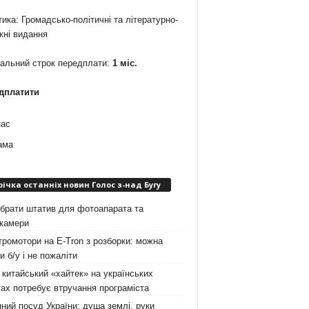
ика: Громадсько-політичні та літературно-
жні видання
мальний строк передплати:
1 міс.
дплатити
нас
ама
річка останніх новин Голос з-над Бугу
брати штатив для фотоапарата та
окамери
ромотори на E-Tron з розборки: можна
и б/у і не пожаліти
китайський «хайтек» на українських
ах потребує втручання програміста
ний посуд України: душа землі, руки