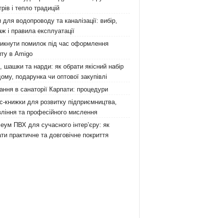
рів і тепло традицій
 для водопроводу та каналізації: вибір,
ж і правила експлуатації
никнути помилок під час оформлення
ту в Amigo
 шашки та нарди: як обрати якісний набір
ому, подарунка чи оптової закупівлі
ання в санаторії Карпати: процедури
с-книжки для розвитку підприємництва,
ління та професійного мислення
еум ПВХ для сучасного інтер’єру: як
ти практичне та довговічне покриття