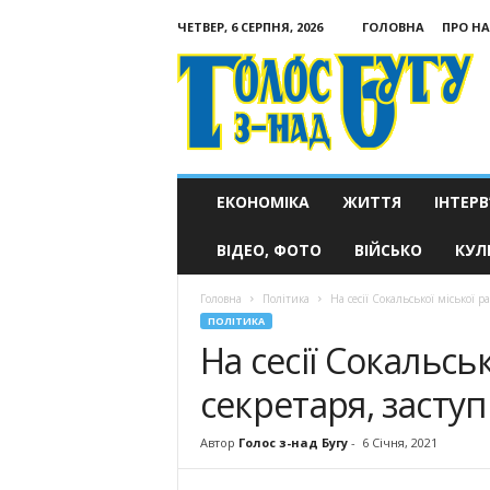
ЧЕТВЕР, 6 СЕРПНЯ, 2026
ГОЛОВНА
ПРО НА
Голос
з-
над
Бугу
ЕКОНОМІКА
ЖИТТЯ
ІНТЕРВ
ВІДЕО, ФОТО
ВІЙСЬКО
КУЛ
Головна
Політика
На сесії Сокальської міської р
ПОЛІТИКА
На сесії Сокальсь
секретаря, заступ
Автор
Голос з-над Бугу
-
6 Січня, 2021