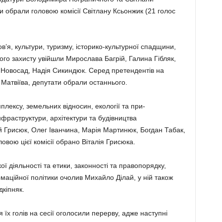
 обрали голо­вою комісії Світлану Ксьонжик (21 голос
о­в’я, культури, туризму, історико-культурної спадщини,
ного захисту увійшли Мирослава Багрій, Галина Гібляк,
а Новосад, Надія Сикин­дюк. Серед претендентів на
а Матвіїва, депутати обрали останнього.
­плексу, земельних відносин, екології та при­
н­фраструктури, архітектури та будівництва
 Грисюк, Олег Іванчина, Марія Мартинюк, Богдан Табак,
овою цієї комісії обрано Віталія Грисюка.
ї діяльності та етики, законності та правопо­рядку,
маційної політики очолив Михайло Ділай, у ній також
кіпняк.
 їх голів на сесії оголосили перерву, адже наступні