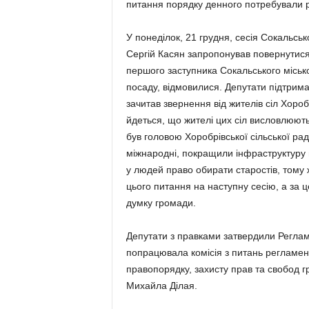
питання порядку денного потребу­вали р
У понеділок, 21 грудня, сесія Сокальськ
Сергій Касян запропонував по­вернутися
першого заступника Сокальського місько
посаду, відмо­вилися. Депутати підтрим
зачитав звернення від жителів сіл Хороб
йдеть­ся, що жителі цих сіл висловлюють 
був головою Хо­робрівської сільської рад
міжнародні, покращили інфраструктуру 
у людей право обирати старостів, тому жи
цього питання на наступну сесію, а за це
думку громади.
Депутати з правками затвердили Регла­ме
попрацювала комісія з питань регламенту
правопорядку, захисту прав та свобод г
Михайла Ділая.