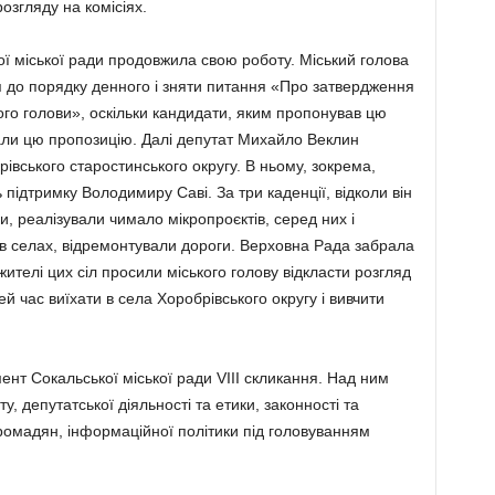
озгляду на комісіях.
ої міської ради продовжила свою роботу. Місь­кий голова
 до порядку денного і зняти питан­ня «Про затвердження
го голови», оскільки кан­дидати, яким пропонував цю
али цю пропо­зицію. Далі депутат Михайло Веклин
рівського ста­ростинського округу. В ньому, зокрема,
підтрим­ку Володимиру Саві. За три каденції, відко­ли він
и, реалізували чи­мало мікропроєктів, серед них і
в селах, відремонтували дороги. Вер­ховна Рада забрала
телі цих сіл просили місь­кого голову від­класти розгляд
й час виїхати в села Хороб­рівського округу і вивчити
нт Сокальської міської ради VIII скликан­ня. Над ним
, депутатської діяльності та етики, законності та
ромадян, інформаційної політики під головуванням