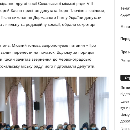
дання другої сесії Сокальської міської ради VIII
Темат
ергій Касян привітав депутата Ігоря Плечіня з ювілеєм,
худо
. Після вико­нання Держав­ного Гімну України депутати
лічильну та ре­дакційну комісії, обрали сек­ретаря
Міні
Пере
­тань. Міський голова запропонував питання «Про
, заяв» перенести на початок. Вцілому за порядок
Про 
ій Касян зачитав звернення до Чер­воноградської
Рекл
кальську міську раду, його підтри­мали депутати.
Ст
Як ви
віде
Елект
купит
Чому 
дорог
Глиня