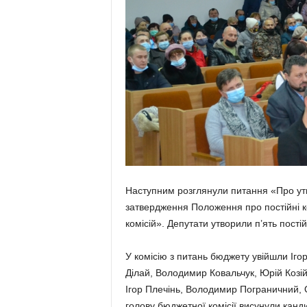
Наступним розглянули питання «Про утво
затвердження Положення про постійні ко
комісій». Депутати утворили п’ять постій
У комісію з питань бюджету увійшли Іг
Ділай, Володимир Ковальчук, Юрій Козій
Ігор Плечінь, Воло­димир Погра­ничний
голову бюд­жетної ко­місії висунули ка