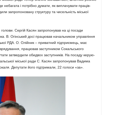
е небагата і потрібно думати, як виплачувати праців­
дили запропоновану структуру та чисель­ність міської
о голови. Сергій Касян запропонував на ці посади
а. В. Огінський досі працював на­чальником управління
ької РДА. О. Олійник – приватний підприємець, має
оврядування, пра­цював заступником Сокальського
утати затвер­дили обидвох заступників. На посаду керую­
альської міської ради С. Касян запропону­вав Вадима
каля. Депутати його підтримали, 22 голоси «за».