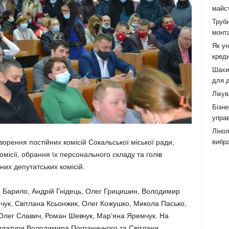
майст
Труби
монта
Як у
креди
Шахи,
для д
Лікув
Бізне
управ
Лінол
вибра
­рення постійних комісій Сокальської міської ради,
місії, обрання їх персонального складу та голів
них депутатських комісій.
ор Барило, Андрій Гнідець, Олег Грицишин, Володимир
чук, Світ­лана Ксьонжик, Олег Ко­жушко, Микола Пасько,
, Олег Славич, Роман Шевчук, Мар’яна Яремчук. На
ндидатури Воло­димира Пограничного та Світлани