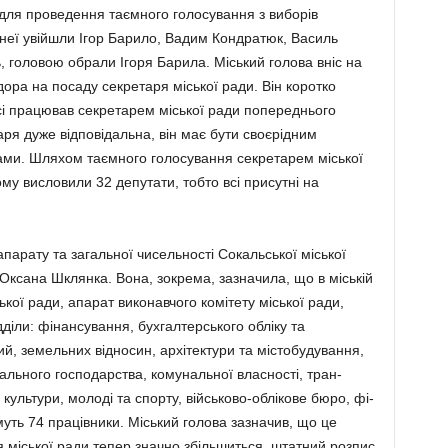
 для проведення таємного голосування з ви­борів
 неї увійшли Ігор Барило, Вадим Кондра­тюк, Василь
, головою обрали Ігоря Барила. Міський голо­ва вніс на
дора на посаду секретаря міської ради. Він коротко
осі працював секретарем місь­кої ради попереднього
ря дуже відповідальна, він має бути своєрідним
ами. Шляхом таємного голосування секретарем міської
му висловили 32 депутати, тобто всі присутні на
арату та загальної чисельності Сокальської міської
 Оксана Шклянка. Вона, зокрема, зазначила, що в міській
ської ради, апарат вико­навчого комітету міської ради,
дді­ли: фінансуван­ня, бухгалтер­ського обліку та
 земельних відно­син, архітек­тури та містобуду­вання,
нального господарства, комунальної власності, тран­
, культури, молоді та спорту, військово-облікове бюро, фі­
ть 74 працівни­ки. Міський голова зазначив, що це
я міської ради тепер значно збільшиться, штатний розпис