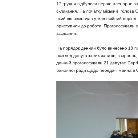
17 грудня відбулося перше пленарне засі
скликання. На початку міський голова С
який він відзначав у між­сесійний період
приступили до роботи. Проголосували за 
засідання.
На порядок денний було винесено 18 пи
розгляд депутатських запитів, звер­нень
денний проголосували 21 депу­тат. Серг
районної ради щодо передачі майна в Со