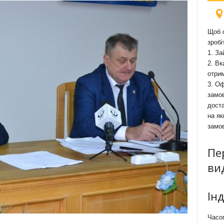
Щоб о
зробі
1. За
2. Вк
отри
3. Оф
замов
доста
на як
замо
Пе
ви
Ін
Часоп