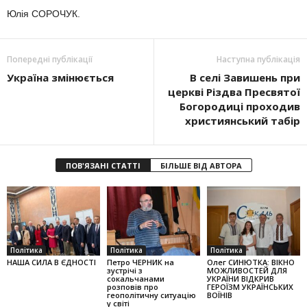
Юлія СОРОЧУК.
Попередні публікації
Наступна публікація
Україна змінюється
В селі Завишень при
церкві Різдва Пресвятої
Богородиці проходив
християнський табір
ПОВ'ЯЗАНІ СТАТТІ
БІЛЬШЕ ВІД АВТОРА
Політика
Політика
Політика
НАША СИЛА В ЄДНОСТІ
Петро ЧЕРНИК на
Олег СИНЮТКА: ВІКНО
зустрічі з
МОЖЛИВОСТЕЙ ДЛЯ
сокальчанами
УКРАЇНИ ВІДКРИВ
розповів про
ГЕРОЇЗМ УКРАЇНСЬКИХ
геополітичну ситуацію
ВОЇНІВ
у світі