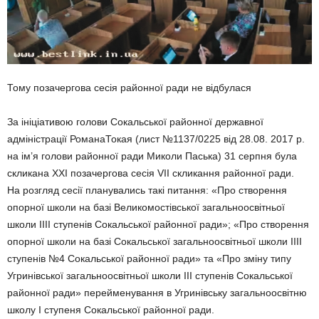
Тому позачергова сесія районної ради не відбулася
За ініціативою голови Сокальської районної державної
адміністрації РоманаТокая (лист №1137/0225 від 28.08. 2017 р.
на ім’я голови районної ради Миколи Паська) 31 серпня була
скликана ХХІ позачергова сесія VІІ скликання районної ради.
На розгляд сесії планувались такі питання: «Про створення
опорної школи на базі Великомостівської загальноосвітньої
школи ІІІІ ступенів Сокальської районної ради»; «Про створення
опорної школи на базі Сокальської загальноосвітньої школи ІІІІ
ступенів №4 Сокальської районної ради» та «Про зміну типу
Угринівської загальноосвітньої школи ІІІ ступенів Сокальської
районної ради» перейменування в Угринівську загальноосвітню
школу І ступеня Сокальської районної ради.