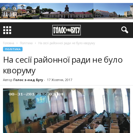
Головна
Політика
На сесії районної ради не було кворуму
ПОЛІТИКА
На сесії районної ради не було
кворуму
Автор
Голос з-над Бугу
-
17 Жовтня, 2017