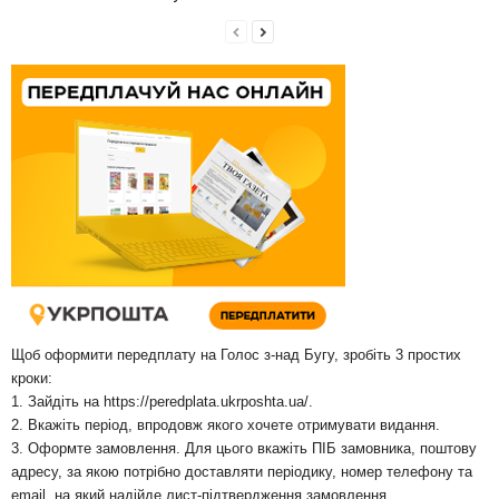
Щоб оформити передплату на Голос з-над Бугу, зробіть 3 простих
кроки:
1. Зайдіть на
https://peredplata.ukrposhta.ua/
.
2. Вкажіть період, впродовж якого хочете отримувати видання.
3. Оформте замовлення. Для цього вкажіть ПІБ замовника, поштову
адресу, за якою потрібно доставляти періодику, номер телефону та
email, на який надійде лист-підтвердження замовлення.