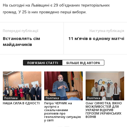
На сьогодні на Львівщині є 29 об’єднаних територіальних
громад. У 25 із них проведено перші вибори.
Попередні публікації
Наступна публікація
Встановлять сім
11 м’ячів в одному матчі
майданчиків
ПОВ'ЯЗАНІ СТАТТІ
БІЛЬШЕ ВІД АВТОРА
Політика
Політика
Політика
НАША СИЛА В ЄДНОСТІ
Петро ЧЕРНИК на
Олег СИНЮТКА: ВІКНО
зустрічі з
МОЖЛИВОСТЕЙ ДЛЯ
сокальчанами
УКРАЇНИ ВІДКРИВ
розповів про
ГЕРОЇЗМ УКРАЇНСЬКИХ
геополітичну ситуацію
ВОЇНІВ
у світі