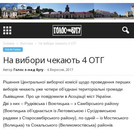
Головна
Політика
На вибори чекають 4 ОТГ
ПОЛІТИКА
На вибори чекають 4 ОТГ
Автор
Голос з-над Бугу
-
6 Вересня, 2017
Рішення Центральної виборчої комісії щодо проведення перших
виборів чекають уже чотири об’єднані територіальні громади
Львівщини. Про це повідомили в Асоціації міст України.
Дві з них – Рудківська і Воютицька – з Самбірського району
(Воютицька об’єднається із Лютовиською і Сусідовиською
радами з Старосамбірського району), по одній – із Мостиського
(Волицька) та Сокальського (Великомостівська) районів.