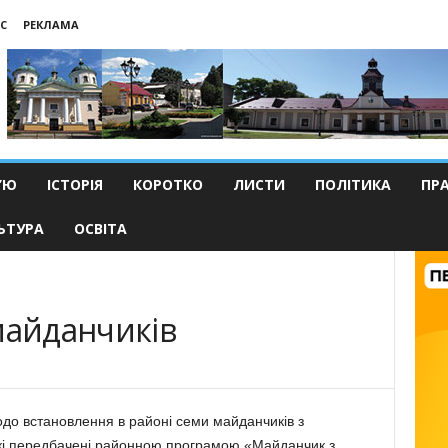
С
РЕКЛАМА
’Ю
ІСТОРІЯ
КОРОТКО
ЛИСТИ
ПОЛІТИКА
ПР
ЬТУРА
ОСВІТА
майданчиків
до встановлення в районі семи майданчиків з
кі передбачені районною програмою «Майданчик з