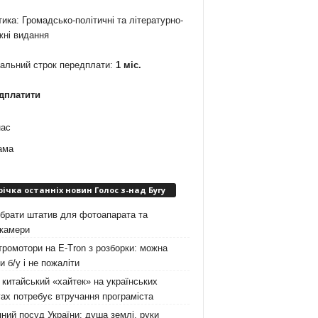
ика: Громадсько-політичні та літературно-
жні видання
мальний строк передплати:
1 міс.
дплатити
нас
ама
річка останніх новин Голос з-над Бугу
брати штатив для фотоапарата та
окамери
ромотори на E-Tron з розборки: можна
и б/у і не пожаліти
китайський «хайтек» на українських
ах потребує втручання програміста
ний посуд України: душа землі, руки