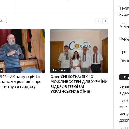
Темат
худо
РА
Міні
Пере
Про 
Рекл
ка
Політика
ЧЕРНИК на зустрічі з
Олег СИНЮТКА: ВІКНО
Ст
чанами розповів про
МОЖЛИВОСТЕЙ ДЛЯ УКРАЇНИ
ітичну ситуацію у
ВІДКРИВ ГЕРОЇЗМ
Як ви
УКРАЇНСЬКИХ ВОЇНІВ
віде
Елект
купит
Чому 
дорог
Глиня