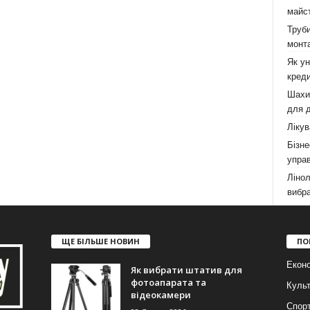
майст
Труби
монта
Як у
креди
Шахи,
для д
Лікув
Бізне
управ
Лінол
вибра
ЩЕ БІЛЬШЕ НОВИН
ПО
Еконо
Як вибрати штатив для
фотоапарата та
Куль
відеокамери
Спор