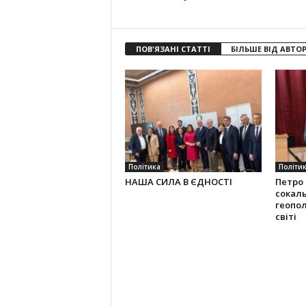
ПОВ'ЯЗАНІ СТАТТІ
БІЛЬШЕ ВІД АВТО
Політика
Політи
НАША СИЛА В ЄДНОСТІ
Петро 
сокаль
геопол
світі