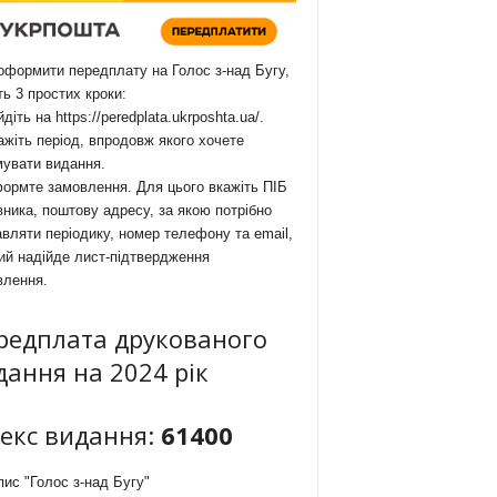
формити передплату на Голос з-над Бугу,
ть 3 простих кроки:
йдіть на
https://peredplata.ukrposhta.ua/
.
ажіть період, впродовж якого хочете
мувати видання.
ормте замовлення. Для цього вкажіть ПІБ
ника, поштову адресу, за якою потрібно
вляти періодику, номер телефону та email,
ий надійде лист-підтвердження
влення.
редплата друкованого
дання на 2024 рік
декс видання:
61400
ис "Голос з-над Бугу"