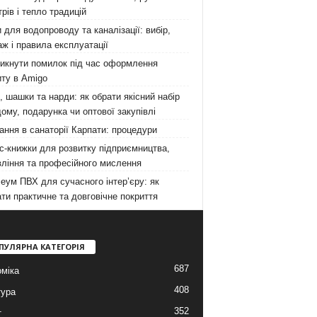
рів і тепло традицій
 для водопроводу та каналізації: вибір,
ж і правила експлуатації
никнути помилок під час оформлення
ту в Amigo
 шашки та нарди: як обрати якісний набір
ому, подарунка чи оптової закупівлі
ання в санаторії Карпати: процедури
с-книжки для розвитку підприємництва,
ління та професійного мислення
еум ПВХ для сучасного інтер’єру: як
ти практичне та довговічне покриття
ПУЛЯРНА КАТЕГОРІЯ
687
міка
408
тура
352
т