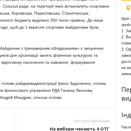
Сільські ради, на території яких встановлять спортивне
ська, Корчівська, Переспівська, Стенятинська,
Щоб о
йонного бюджету виділено 350 тисяч гривень. До кінця
зробі
годи, щоб до 1 вересня спортивні майданчики були
1. За
2. Вк
отри
айданчик з тренажерним обладнанням» є зміцнення
3. Оф
мов для організації занять фізичною культурою та
замов
доста
о відпочинку населення та навчання, формування
на як
замо
 голови райдержадміністрації Ірина Задолинна, головa
Пе
ик фінансового управління РДА Галина Леонова,
ви
Андрій Мандрик, сільські голови.
Ін
Наступна публікація
Часоп
На вибори чекають 4 ОТГ