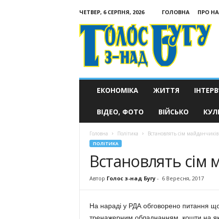
ЧЕТВЕР, 6 СЕРПНЯ, 2026
ГОЛОВНА
ПРО НА
Голос
з-
над
Бугу
ЕКОНОМІКА
ЖИТТЯ
ІНТЕРВ
ВІДЕО, ФОТО
ВІЙСЬКО
КУЛ
Головна
Політика
Встановлять сім майданчиків
ПОЛІТИКА
Встановлять сім 
Автор
Голос з-над Бугу
-
6 Вересня, 2017
На нараді у РДА обговорено питання що
тренажерним обладнанням, кошти на я