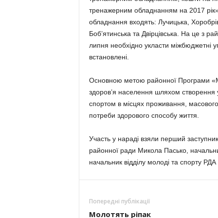
тренажерним обладнанням на 2017 рік». 
обладнання входять: Лучицька, Хоробрів
Боб’ятинська та Двірцівська. На це з ра
липня необхідно укласти міжбюджетні у
встановлені.
Основною метою районної Програми «М
здоров’я населення шляхом створення у
спортом в місцях проживання, масовог
потреби здорового способу життя.
Участь у нараді взяли перший заступник
районної ради Микола Пасько, начальн
начальник відділу молоді та спорту РДА 
Попередні публікації
Молотять ріпак