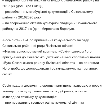
– підтримки органів виконавчої влади Сокальського району на
2017 рік (доп. Віра Білець);
– розроблення містобудівної документації в Сокальському
районі на 20162020 роки;
– по збереженню об’єктів культурної спадщини Сокальського
району на 2017 рік (доп. Мирослава Баралус).
А ось питання «Про припинення комунального закладу
Сокальської районної ради Львівської області
«Фізкультурноспортивний комплекс «Сокіл» шляхом його
приєднання до Сокальської дитячоюнацької спортивної школи
«Буг» Сокальського району Львівської області» – не прийняли.
Його треба ще доопрацювати і розглядатимуть на наступних
сесіях.
Сесія надала дозволи на оренду приміщень, затвердила проект
землеустрою щодо зміни меж села Добрячин, а також
затвердила технічну документацію:
– про нормативну грошову оцінку земельної ділянки