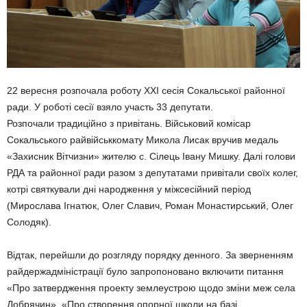
22 вересня розпочала роботу ХХІ сесія Сокальської районної
ради. У роботі сесії взяло участь 33 депутати.
Розпочали традиційно з привітань. Військовий комісар
Сокальського райвійськкомату Микола Лисак вручив медаль
«Захисник Вітчизни» жителю с. Сілець Івану Мишку. Далі голови
РДА та районної ради разом з депутатами привітали своїх колег,
котрі святкували дні народження у міжсесійний період
(Мирослава Ігнатюк, Олег Славич, Роман Монастирський, Олег
Солодяк).
Відтак, перейшли до розгляду порядку денного. За зверненням
райдержадміністрації було запропоновано включити питання
«Про затвердження проекту землеустрою щодо зміни меж села
Добрячин», «Про створення опорної школи на базі