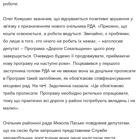
роботи.
Олег Кожушко зазначив, що відчуваються позитивні зрушення у
зв’язку з призначенням нового очільника РДА. «Приємно, що
кошти освоюються, а роботи ведуться. Звичайно, є проблеми,
бо лише в того, хто нічого не робить їх немає, – наголосив
депутат. – Програма «Дороги Сокальщини» цього року
завершується. Очевидно будемо її продовжувати, приймаючи
нову програму на наступні роки». Поцікавився у першого
заступника голови РДА чи не вважає вона за доцільне прописати
в Програмі такий запобіжник, як обов’язкове співфінансування
місцевих рад. На те•І. Задолинна сказала: «Це обов’язково
треба прописати. Програму необхідно ретельно опрацювати,
тому що практично всі дороги у районі потребують вкладень і не
малих».
Очільник районної ради Микола Пасько повідомив депутатам,
що на сесію були запрошені представники Служби
автомобільних доріг,•однак вони лише надіслали листа.