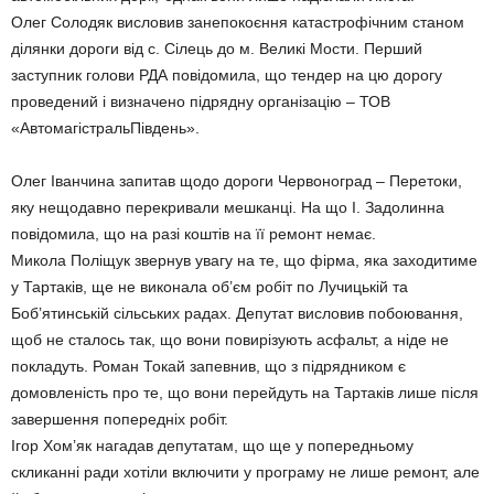
Олег Солодяк висловив занепокоєння катастрофічним станом
ділянки дороги від с. Сілець до м. Великі Мости. Перший
заступник голови РДА повідомила, що тендер на цю дорогу
проведений і визначено підрядну організацію – ТОВ
«АвтомагістральПівдень».
Олег Іванчина запитав щодо дороги Червоноград – Перетоки,
яку нещодавно перекривали мешканці. На що І. Задолинна
повідомила, що на разі коштів на її ремонт немає.
Микола Поліщук звернув увагу на те, що фірма, яка заходитиме
у Тартаків, ще не виконала об’єм робіт по Лучицькій та
Боб’ятинській сільських радах. Депутат висловив побоювання,
щоб не сталось так, що вони повирізують асфальт, а ніде не
покладуть. Роман Токай запевнив, що з підрядником є
домовленість про те, що вони перейдуть на Тартаків лише після
завершення попередніх робіт.
Ігор Хом’як нагадав депутатам, що ще у попередньому
скликанні ради хотіли включити у програму не лише ремонт, але