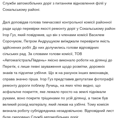
Служби автомобільних доріг з питанням відновлення філії у
Сокальському районі.
Далі доповідав голова тимчасової контрольної комісії районної
ради щодо перевірки якості ремонту доріг у Сокальському район
Ігор Гуз, який повідомив, що він з членами комісії Василем
Сорочуком, Петром Андрущуком виїжджали перевірити якість
здійснених робіт. До них долучились голови відповідних
сільських рад. За словами голови комісії, ТОВ
«АвтомагістральПівдень» якісно виконало роботи на ділянці до
Перетік, є лише певні зауваження щодо розмітки, дорожніх
знаків та підсипки узбіччя. Що ж на рахунок інших виконавців,
справа значно гірша. Ігор Гуз представив депутатам фотографії
ремонту дороги поблизу Лучиць, на яких чітко видно, що
асфальтне покриття, яке лежало просто на землі піднімали
руками, воно покрите тріщинами по усій ділянці, а також був
великий розхід матеріалу, який лежав на узбіччі. Тому комісія
визнала роботу субпідрядника незадовільною. Bідповідний лист
буде скеровано Службі автомобільних доріг.