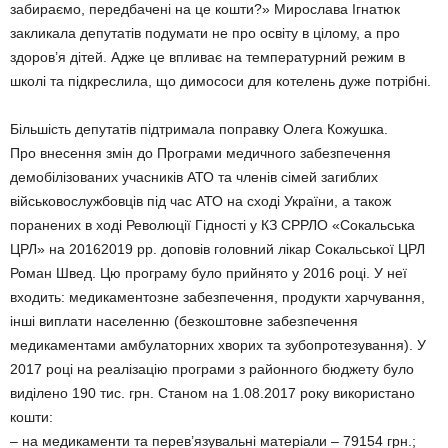
забираємо, передбачені на це кошти?» Мирослава Ігнатюк
закликала депутатів подумати не про освіту в цілому, а про
здоров’я дітей. Адже це впливає на температурний режим в
школі та підкреслила, що димососи для котелень дуже потрібні.
Більшість депутатів підтримала поправку Олега Кожушка.
Про внесення змін до Програми медичного забезпечення
демобілізованих учасників АТО та членів сімей загиблих
військовослужбовців під час АТО на сході України, а також
поранених в ході Революції Гідності у КЗ СРРЛО «Сокальська
ЦРЛ» на 20162019 рр. доповів головний лікар Сокальської ЦРЛ
Роман Швед. Цю програму було прийнято у 2016 році. У неї
входить: медикаментозне забезпечення, продукти харчування,
інші виплати населенню (безкоштовне забезпечення
медикаментами амбулаторних хворих та зубопротезування). У
2017 році на реалізацію програми з районного бюджету було
виділено 190 тис. грн. Станом на 1.08.2017 року використано
кошти:
– на медикаменти та перев’язувальні матеріали – 79154 грн.;