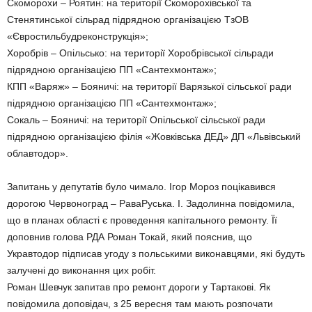
Скоморохи – Роятин: на території Скоморохівської та
Стенятинської сільрад підрядною організацією ТзОВ
«Євростильбудреконструкція»;
Хоробрів – Опільсько: на території Хоробрівської сільради
підрядною організацією ПП «Сантехмонтаж»;
КПП «Варяж» – Бояничі: на території Варязької сільської ради
підрядною організацією ПП «Сантехмонтаж»;
Сокаль – Бояничі: на території Опільської сільської ради
підрядною організацією філія «Жовківська ДЕД» ДП «Львівський
облавтодор».
Запитань у депутатів було чимало. Ігор Мороз поцікавився
дорогою Червоноград – РаваРуська. І. Задолинна повідомила,
що в планах області є проведення капітального ремонту. Її
доповнив голова РДА Роман Токай, який пояснив, що
Укравтодор підписав угоду з польськими виконавцями, які будуть
залучені до виконання цих робіт.
Роман Шевчук запитав про ремонт дороги у Тартакові. Як
повідомила доповідач, з 25 вересня там мають розпочати