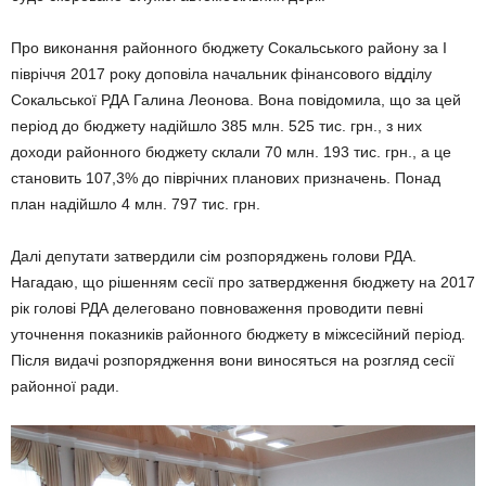
Про виконання районного бюджету Сокальського району за І
півріччя 2017 року доповіла начальник фінансового відділу
Сокальської РДА Галина Леонова. Вона повідомила, що за цей
період до бюджету надійшло 385 млн. 525 тис. грн., з них
доходи районного бюджету склали 70 млн. 193 тис. грн., а це
становить 107,3% до піврічних планових призначень. Понад
план надійшло 4 млн. 797 тис. грн.
Далі депутати затвердили сім розпоряджень голови РДА.
Нагадаю, що рішенням сесії про затвердження бюджету на 2017
рік голові РДА делеговано повноваження проводити певні
уточнення показників районного бюджету в міжсесійний період.
Після видачі розпорядження вони виносяться на розгляд сесії
районної ради.