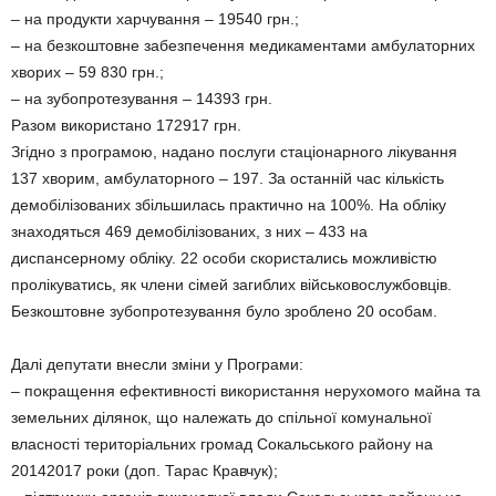
– на продукти харчування – 19540 грн.;
– на безкоштовне забезпечення медикаментами амбулаторних
хворих – 59 830 грн.;
– на зубопротезування – 14393 грн.
Разом використано 172917 грн.
Згідно з програмою, надано послуги стаціонарного лікування
137 хворим, амбулаторного – 197. За останній час кількість
демобілізованих збільшилась практично на 100%. На обліку
знаходяться 469 демобілізованих, з них – 433 на
диспансерному обліку. 22 особи скористались можливістю
пролікуватись, як члени сімей загиблих військовослужбовців.
Безкоштовне зубопротезування було зроблено 20 особам.
Далі депутати внесли зміни у Програми:
– покращення ефективності використання нерухомого майна та
земельних ділянок, що належать до спільної комунальної
власності територіальних громад Сокальського району на
20142017 роки (доп. Тарас Кравчук);