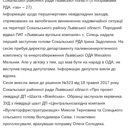
Сокальської районної ради Львівської області (з поправками
РДА, «за» – 27).
Інформацію щодо першочергових невідкладних заходів,
спрямованих на запобігання виникненню надзвичайної ситуації
на території Сокальського району Львівської області. Породний
відвал ПАТ «Львівська вугільна компанія» с. Сілець надала
перший заступник голови Сокальської РДА Ірина Задолинна. На
сесію прибув директор департаменту паливноенергетичного
комплексу та енергозбереження Львівської ОДА Михайло
Мельник. Але у зв’язку з тим, що мав бути на нараді в ОДА, не
виступив перед депутатами. Інформацію депутати взяли до
відома.
Сесія внесла зміни до рішення №323 від 18 травня 2017 року
Сокальської районної ради Львівської області «Про проект
ліквідації ДП «Шахта «Візейська». Обранці заслухали керівника
ЗУД з ліквідації шахт ДП «Центральнозахідна компанія
«Вуглеторфреструктуризація» Миколи Терновика та Сілецького
сільського голову Володимира Саїва. І позитивно
проголосували, врахуваши поправку Олега Солодяка.