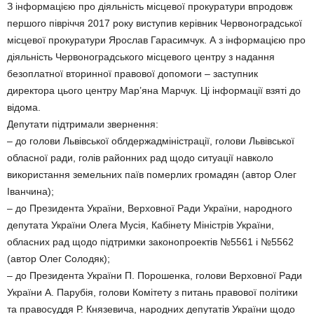
З інформацією про діяльність місцевої прокуратури впродовж
першого півріччя 2017 року виступив керівник Червоноградської
місцевої прокуратури Ярослав Гарасимчук. А з інформацією про
діяльність Червоноградського місцевого центру з надання
безоплатної вторинної правової допомоги – заступник
директора цього центру Мар’яна Марчук. Ці інформації взяті до
відома.
Депутати підтримали звернення:
– до голови Львівської облдержадміністрації, голови Львівської
обласної ради, голів районних рад щодо ситуації навколо
використання земельних паїв померлих громадян (автор Олег
Іванчина);
– до Президента України, Верховної Ради України, народного
депутата України Олега Мусія, Кабінету Міністрів України,
обласних рад щодо підтримки законопроектів №5561 і №5562
(автор Олег Солодяк);
– до Президента України П. Порошенка, голови Верховної Ради
України А. Парубія, голови Комітету з питань правової політики
та правосуддя Р. Князевича, народних депутатів України щодо