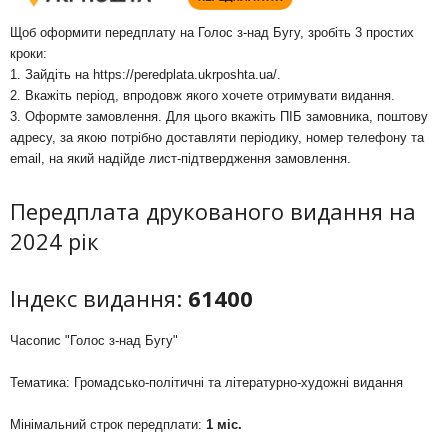
Щоб оформити передплату на Голос з-над Бугу, зробіть 3 простих
кроки:
1. Зайдіть на
https://peredplata.ukrposhta.ua/
.
2. Вкажіть період, впродовж якого хочете отримувати видання.
3. Оформте замовлення. Для цього вкажіть ПІБ замовника, поштову
адресу, за якою потрібно доставляти періодику, номер телефону та
email, на який надійде лист-підтвердження замовлення.
Передплата друкованого видання на
2024 рік
Індекс видання:
61400
Часопис "Голос з-над Бугу"
Тематика: Громадсько-політичні та літературно-художні видання
Мінімальний строк передплати:
1 міс.