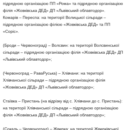
підрядною організацією ПП «Рома» та підрядною організацією
філія «Жовківська ДЕД» ДП «Львівський облавтодор».
Комарів – Переспа: на території Волицької сільради –
підрядною організацією філією «Жовківська ДЕД» та ПП
«Соріс».
(Броди – Червоноград) – Волсвин: на території Волсвинської
сільради – підрядною організацією філія «Жовківська ДЕД» ДП
«Львівський облавтодор»;
(Червоноград – РаваРуська) – Хлівчани: на території
Хлівчанської сільради – підрядною організацією філія
«Жовківська ДЕД» ДП «Львівський облавтодор»;
Стаївка – Пристань (на відрізку від с. Хлівчани до с. Пристань):
на території Хлівчанської сільради – підрядною організацією
філія «Жовківська ДЕД» ДП «Львівський облавтодор»;
(Сокаль – Червоноград) – Жвирка: на території Жвирківської