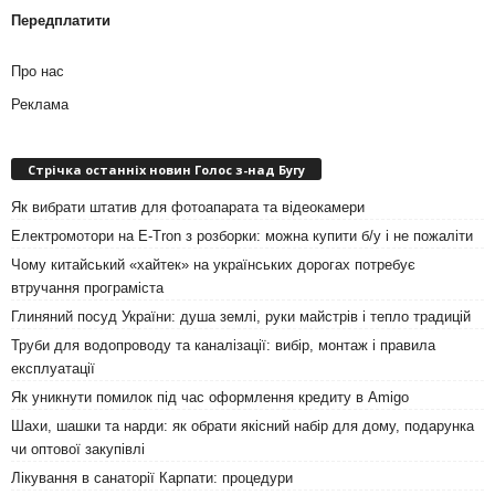
Передплатити
Про нас
Реклама
Стрічка останніх новин Голос з-над Бугу
Як вибрати штатив для фотоапарата та відеокамери
Електромотори на E-Tron з розборки: можна купити б/у і не пожаліти
Чому китайський «хайтек» на українських дорогах потребує
втручання програміста
Глиняний посуд України: душа землі, руки майстрів і тепло традицій
Труби для водопроводу та каналізації: вибір, монтаж і правила
експлуатації
Як уникнути помилок під час оформлення кредиту в Amigo
Шахи, шашки та нарди: як обрати якісний набір для дому, подарунка
чи оптової закупівлі
Лікування в санаторії Карпати: процедури