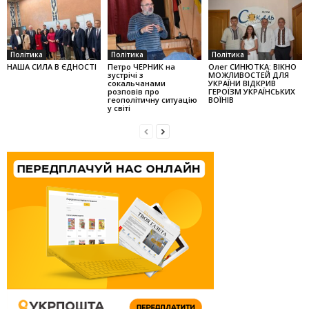
Політика
Політика
Політика
НАША СИЛА В ЄДНОСТІ
Петро ЧЕРНИК на
Олег СИНЮТКА: ВІКНО
зустрічі з
МОЖЛИВОСТЕЙ ДЛЯ
сокальчанами
УКРАЇНИ ВІДКРИВ
розповів про
ГЕРОЇЗМ УКРАЇНСЬКИХ
геополітичну ситуацію
ВОЇНІВ
у світі