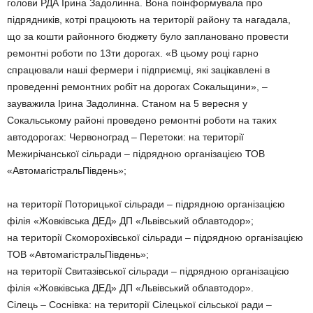
голови РДА Ірина Задолинна. Вона поінформувала про
підрядників, котрі працюють на території району та нагадала,
що за кошти районного бюджету було заплановано провести
ремонтні роботи по 13ти дорогах. «В цьому році гарно
спрацювали наші фермери і підприємці, які зацікавлені в
проведенні ремонтних робіт на дорогах Сокальщини», –
зауважила Ірина Задолинна. Cтаном на 5 вересня у
Сокальському районі проведено ремонтні роботи на таких
автодорогах: Червоноград – Перетоки: на території
Межирічанської сільради – підрядною організацією ТОВ
«АвтомагістральПівдень»;
на території Поторицької сільради – підрядною організацією
філія «Жовківська ДЕД» ДП «Львівський облавтодор»;
на території Скоморохівської сільради – підрядною організацією
ТОВ «АвтомагістральПівдень»;
на території Свитазівської сільради – підрядною організацією
філія «Жовківська ДЕД» ДП «Львівський облавтодор».
Сілець – Соснівка: на території Сілецької сільської ради –