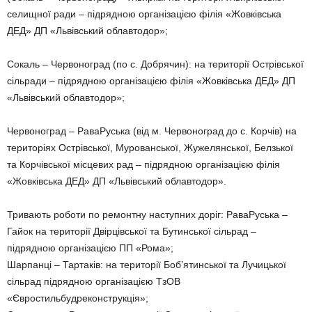
селищної ради – підрядною організацією філія «Жовківська
ДЕД» ДП «Львівський облавтодор»;
Сокаль – Червоноград (по с. Добрячин): на території Острівської
сільради – підрядною організацією філія «Жовківська ДЕД» ДП
«Львівський облавтодор»;
Червоноград – РаваРуська (від м. Червоноград до с. Корчів) на
територіях Острівської, Мурованської, Жужелянської, Белзької
та Корчівської місцевих рад – підрядною організацією філія
«Жовківська ДЕД» ДП «Львівський облавтодор».
Тривають роботи по ремонтну наступних доріг: РаваРуська –
Гайок на території Двірцівської та Бутинської сільрад –
підрядною організацією ПП «Рома»;
Шарпанці – Тартаків: на території Боб’ятинської та Лучицької
сільрад підрядною організацією ТзОВ
«Євростильбудреконструкція»;