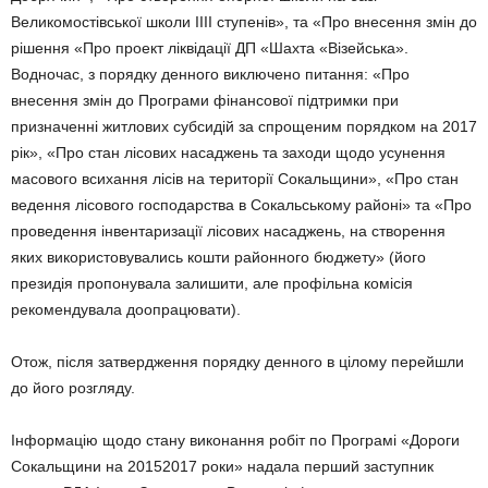
Великомостівської школи ІІІІ ступенів», та «Про внесення змін до
рішення «Про проект ліквідації ДП «Шахта «Візейська».
Водночас, з порядку денного виключено питання: «Про
внесення змін до Програми фінансової підтримки при
призначенні житлових субсидій за спрощеним порядком на 2017
рік», «Про стан лісових насаджень та заходи щодо усунення
масового всихання лісів на території Сокальщини», «Про стан
ведення лісового господарства в Сокальському районі» та «Про
проведення інвентаризації лісових насаджень, на створення
яких використовувались кошти районного бюджету» (його
президія пропонувала залишити, але профільна комісія
рекомендувала доопрацювати).
Отож, після затвердження порядку денного в цілому перейшли
до його розгляду.
Інформацію щодо стану виконання робіт по Програмі «Дороги
Сокальщини на 20152017 роки» надала перший заступник