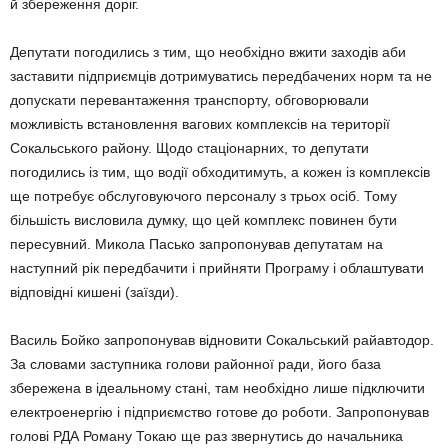
й збереження доріг.
Депутати погодились з тим, що необхідно вжити заходів аби
заставити підприємців дотримуватись передбачених норм та не
допускати перевантаження транспорту, обговорювали
можливість встановлення вагових комплексів на території
Сокальського району. Щодо стаціонарних, то депутати
погодились із тим, що водії обходитимуть, а кожен із комплексів
ще потребує обслуговуючого персоналу з трьох осіб. Тому
більшість висловила думку, що цей комплекс повинен бути
пересувний. Микола Пасько запропонував депутатам на
наступний рік передбачити і прийняти Програму і облаштувати
відповідні кишені (заїзди).
Василь Бойко запропонував відновити Сокальський райавтодор.
За словами заступника голови районної ради, його база
збережена в ідеальному стані, там необхідно лише підключити
електроенергію і підприємство готове до роботи. Запропонував
голові РДА Роману Токаю ще раз звернутись до начальника