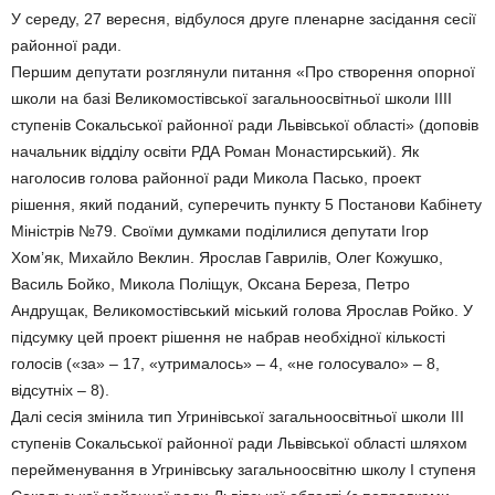
У середу, 27 вересня, відбулося друге пленарне засідання сесії
районної ради.
Першим депутати розглянули питання «Про створення опорної
школи на базі Великомостівської загальноосвітньої школи ІІІІ
ступенів Сокальської районної ради Львівської області» (доповів
начальник відділу освіти РДА Роман Монастирський). Як
наголосив голова районної ради Микола Пасько, проект
рішення, який поданий, суперечить пункту 5 Постанови Кабінету
Міністрів №79. Своїми думками поділилися депутати Ігор
Хом’як, Михайло Веклин. Ярослав Гаврилів, Олег Кожушко,
Василь Бойко, Микола Поліщук, Оксана Береза, Петро
Андрущак, Великомостівський міський голова Ярослав Ройко. У
підсумку цей проект рішення не набрав необхідної кількості
голосів («за» – 17, «утрималось» – 4, «не голосувало» – 8,
відсутніх – 8).
Далі сесія змінила тип Угринівської загальноосвітньої школи ІІІ
ступенів Сокальської районної ради Львівської області шляхом
перейменування в Угринівську загальноосвітню школу І ступеня