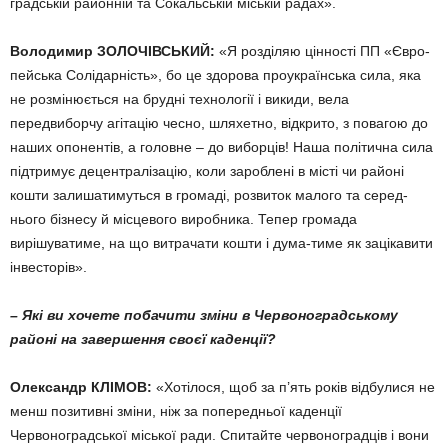
градській районній та Сокальській міській радах».
Володимир ЗОЛОЧІВСЬКИЙ:
«Я розділяю цінності ПП «Євро­
пейська Солідарність», бо це здо­рова проукраїнська сила, яка
не розмінюється на брудні технології і викиди, вела
передвиборчу агіта­цію чесно, шляхетно, відкрито, з повагою до
наших опонентів, а го­ловне – до виборців! Наша полі­тична сила
підтримує децентралі­зацію, коли зароблені в місті чи районі
кошти залишатимуться в громаді, розвиток малого та серед­
нього бізнесу й місцевого вироб­ника. Тепер громада
вирішувати­ме, на що витрачати кошти і дума-тиме як зацікавити
інвесторів».
– Які ви хочете побачити зміни в Червоноградському
районі на завершення своєї каденції?
Олександр КЛІМОВ:
«Хотілося, щоб за п’ять років відбулися не
менш позитивні зміни, ніж за попе­редньої каденції
Червоноградської міської ради. Спитайте червоноградців і вони