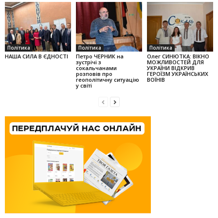
Політика
Політика
Політика
НАША СИЛА В ЄДНОСТІ
Петро ЧЕРНИК на
Олег СИНЮТКА: ВІКНО
зустрічі з
МОЖЛИВОСТЕЙ ДЛЯ
сокальчанами
УКРАЇНИ ВІДКРИВ
розповів про
ГЕРОЇЗМ УКРАЇНСЬКИХ
геополітичну ситуацію
ВОЇНІВ
у світі