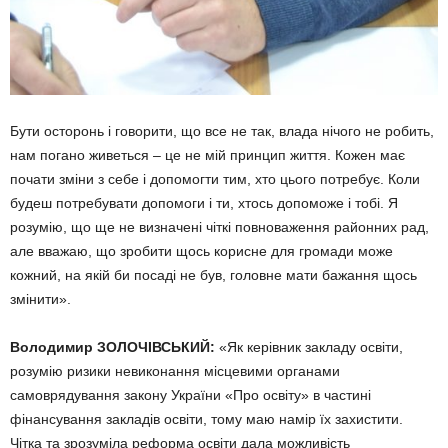
Бути осторонь і говорити, що все не так, влада нічого не робить,
нам погано живеться – це не мій прин­цип життя. Кожен має
почати зміни з себе і допомогти тим, хто цього потребує. Коли
будеш потребувати допомоги і ти, хтось допоможе і тобі. Я
розумію, що ще не визна­чені чіткі повноваження районних рад,
але вважаю, що зробити щось корисне для громади може
кожний, на якій би посаді не був, головне мати бажання щось
змінити».
Володимир ЗОЛОЧІВСЬКИЙ:
«Як керівник закладу освіти,
розу­мію ризики невиконання місцевими органами
самоврядування закону України «Про освіту» в частині
фінансування закладів освіти, тому маю намір їх захистити.
Чітка та зрозуміла реформа освіти дала можливість