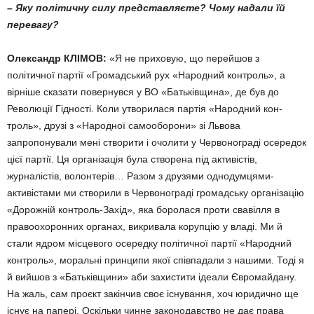
– Яку політичну силу пред­ставляєте? Чому надали їй
перевагу?
Олександр КЛІМОВ:
«Я не при­ховую, що перейшов з
політичної партії «Громадський рух «Народ­ний контроль», а
вірніше сказати повернувся у ВО «Батьківщина», де був до
Революції Гідності. Коли утворилася партія «Народний кон­
троль», друзі з «Народної самообо­рони» зі Львова
запропонували мені створити і очолити у Червоно­граді осередок
цієї партії. Ця орга­нізація була створена під акти­вістів,
журналістів, волонтерів… Разом з друзями однодумцями-
активістами ми створили в Черво­нограді громадську організацію
«Дорожній контроль-Захід», яка боролася проти свавілля в
право­охоронних органах, викривала ко­рупцію у владі. Ми й
стали ядром місцевого осередку політичної пар­тії «Народний
контроль», моральні принципи якої співпадали з наши­ми. Тоді я
й вийшов з «Батьківщи­ни» аби захистити ідеали Євро­майдану.
На жаль, сам проєкт закінчив своє існування, хоч юридич­но ще
існує на папері. Оскільки чинне законодавство не дає права