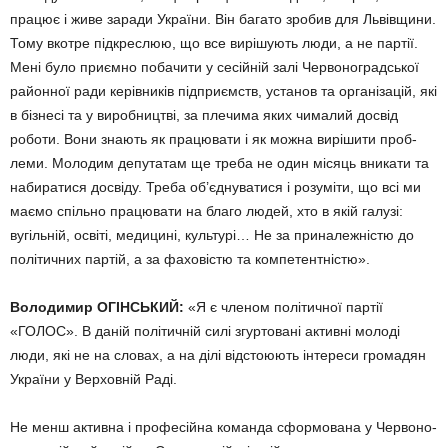
працює і живе заради України. Він багато зробив для Львівщини.
Тому вкот­ре підкреслюю, що все вирішують люди, а не партії.
Мені було при­ємно побачити у сесійній залі Червоноградської
районної ради керівників підприємств, установ та організацій, які
в бізнесі та у вироб­ництві, за плечима яких чималий досвід
роботи. Вони знають як пра­цювати і як можна вирішити проб­
леми. Молодим депутатам ще треба не один місяць вникати та
наби­ратися досвіду. Треба об’єднуватися і розуміти, що всі ми
маємо спільно працювати на благо людей, хто в якій галузі:
вугільній, освіті, меди­цині, культурі… Не за приналеж­ністю до
політичних партій, а за фаховістю та компетентністю».
Володимир ОГІНСЬКИЙ:
«Я є членом політичної партії
«ГОЛОС». В даній політичній силі згуртовані активні молоді
люди, які не на сло­вах, а на ділі відстоюють інтереси громадян
України у Верховній Раді.
Не менш активна і професійна команда сформована у Червоно­