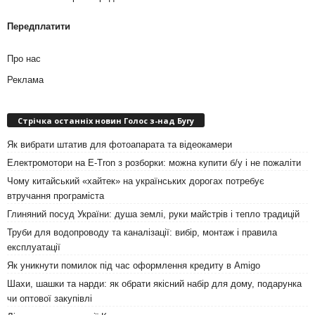
Передплатити
Про нас
Реклама
Стрічка останніх новин Голос з-над Бугу
Як вибрати штатив для фотоапарата та відеокамери
Електромотори на E-Tron з розборки: можна купити б/у і не пожаліти
Чому китайський «хайтек» на українських дорогах потребує
втручання програміста
Глиняний посуд України: душа землі, руки майстрів і тепло традицій
Труби для водопроводу та каналізації: вибір, монтаж і правила
експлуатації
Як уникнути помилок під час оформлення кредиту в Amigo
Шахи, шашки та нарди: як обрати якісний набір для дому, подарунка
чи оптової закупівлі