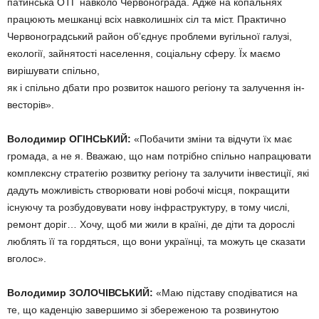
патинська ОТГ навколо Червоног­рада. Адже на копальнях
працюють мешканці всіх навколишніх сіл та міст. Практично
Червоноград­ський район об’єднує проблеми вугільної галузі,
екології, зайнятості населення, со­ціальну сферу. Їх маємо
вирішува­ти спільно,
як і спільно дбати про розвиток нашого регіону та залу­чення ін­
весторів».
Володимир ОГІНСЬКИЙ:
«По­бачити зміни та відчути їх має
гро­мада, а не я. Вважаю, що нам по­трібно спільно напрацювати
комплексну стратегію розвитку регіону та залучити інвестиції, які
дадуть можливість створювати нові робочі місця, покращити
існуючу та роз­будовувати нову інфраструктуру, в тому числі,
ремонт доріг… Хочу, щоб ми жили в країні, де діти та дорослі
люблять її та гордяться, що вони українці, та можуть це сказати
вголос».
Володимир ЗОЛОЧІВСЬКИЙ:
«Маю підставу сподіватися на
те, що каденцію завершимо зі збере­женою та розвинутою