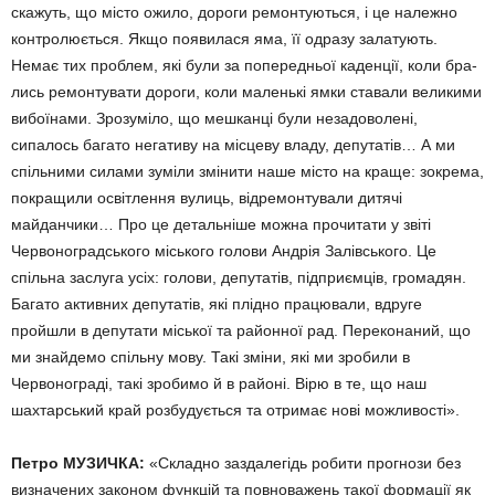
скажуть, що місто ожило, дороги ремонтуються, і це належно
контролюється. Якщо по­явилася яма, її одразу залатують.
Немає тих проблем, які були за попередньої каденції, коли бра­
лись ремонтувати дороги, коли маленькі ямки ставали великими
вибоїнами. Зрозуміло, що мешкан­ці були незадоволені,
сипалось багато негативу на місцеву владу, депутатів… А ми
спільними силами зуміли змінити наше місто на кра­ще: зокрема,
покращили освітлен­ня вулиць, відремонтували дитячі
майданчики… Про це детальніше можна прочитати у звіті
Червоно­градського міського голови Андрія Залівського. Це
спільна заслуга усіх: голови, депутатів, підприємців, громадян.
Багато активних депута­тів, які плідно працювали, вдруге
пройшли в депутати міської та районної рад. Переконаний, що
ми знайдемо спільну мову. Такі зміни, які ми зробили в
Червонограді, такі зробимо й в районі. Вірю в те, що наш
шахтарський край розбуду­ється та отримає нові можливості».
Петро МУЗИЧКА:
«Складно заз­далегідь робити прогнози без
ви­значених законом функцій та пов­новажень такої формації як