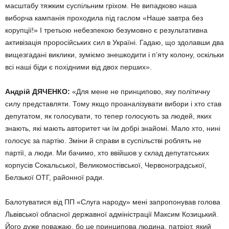
масштабу тяжким сус­пільним гріхом. Не випадково наша
виборча кампанія проходила під гаслом «Наше завтра без
коруп­ції!» І третьою небезпекою безу­мовно є результативна
активізація проросійських сил в Україні. Гадаю, що здолавши два
вищезгадані виклики, зуміємо знешкодити і п’яту колону, оскільки
всі наші біди є похідними від двох перших».
Андрій ДЯЧЕНКО:
«Для мене не принципово, яку політичну
силу представляти. Тому якщо проана­лізувати вибори і хто став
депута­том, як голосувати, то тепер голо­сують за людей, яких
знають, які мають авторитет чи їм добрі знайо­мі. Мало хто, нині
голосує за пар­тію. Зміни й справи в суспільстві роблять не
партії, а люди. Ми бачи­мо, хто ввійшов у склад депутат­ських
корпусів Сокальської, Вели­комостівської, Червоноградської,
Белзької ОТГ, районної ради.
Балотуватися від ПП «Слуга народу» мені запропонував голова
Львівської обласної державної адміністрації Максим Козицький.
Його дуже поважаю, бо це принци­пова людина, патріот, який