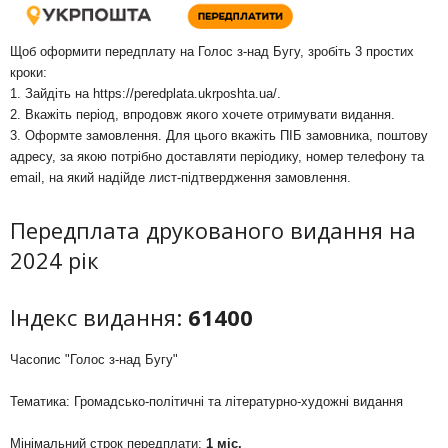
Щоб оформити передплату на Голос з-над Бугу, зробіть 3 простих
кроки:
1. Зайдіть на
https://peredplata.ukrposhta.ua/
.
2. Вкажіть період, впродовж якого хочете отримувати видання.
3. Оформте замовлення. Для цього вкажіть ПІБ замовника, поштову
адресу, за якою потрібно доставляти періодику, номер телефону та
email, на який надійде лист-підтвердження замовлення.
Передплата друкованого видання на
2024 рік
Індекс видання:
61400
Часопис "Голос з-над Бугу"
Тематика: Громадсько-політичні та літературно-художні видання
Мінімальний строк передплати:
1 міс.