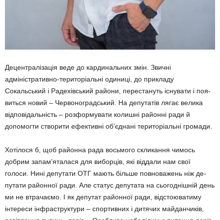
Децентралізація веде до карди­нальних змін. Звичні
адміністратив­но-територіальні одиниці, до прик­ладу
Сокальський і Радехівський райони, перестануть існувати і поя­
виться новий – Червоноградський. На депутатів лягає велика
відпові­дальність – розформувати колишні районні ради й
допомогти створити ефективні об’єднані територіальні громади.
Хотілося б, щоб районна рада восьмого скликання чимось
добрим запа­м’яталася для виборців, які віддали нам свої
голоси. Нині депу­тати ОТГ мають більше повнова­жень ніж де­
путати районної ради. Але статус депутата на сьогодніш­ній день
ми не втрачаємо. І як депутат район­ної ради, відстоюва­тиму
інтереси інфраструктури – спортивних і ди­тячих майданчиків,