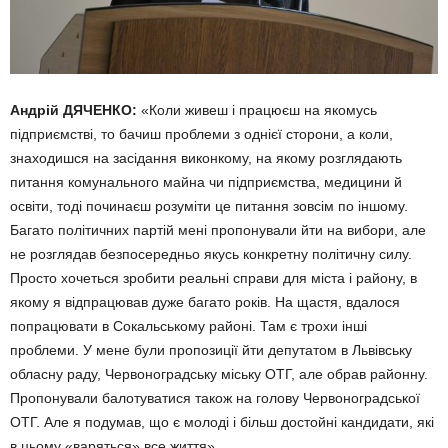
Андрій ДЯЧЕНКО:
«Коли живеш і працюєш на якомусь
підприєм­стві, то бачиш проблеми з однієї сторони, а коли,
знаходишся на засідання виконкому, на якому роз­глядають
питання комунального майна чи підприємства, медицини й
освіти, тоді починаєш розуміти це питання зовсім по іншому.
Багато політичних партій мені пропонували йти на вибори, але
не розглядав безпосередньо якусь конкретну політичну силу.
Просто хочеться зробити реальні справи для міста і району, в
якому я від­працював дуже багато років. На щастя, вдалося
попрацювати в Сокальському районі. Там є трохи інші
проблеми. У мене були пропо­зиції йти депутатом в Львівську
обласну раду, Червоноградську міську ОТГ, але обрав районну.
Пропонували балотуватися також на голову Червоноградської
ОТГ. Але я подумав, що є молоді і більш достойні кандидати, які
в цьому «варяться» все життя».