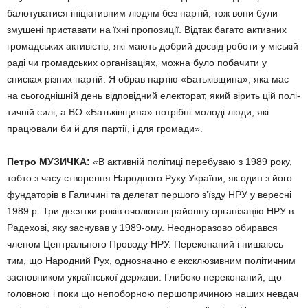
балотуватися ініціативним людям без партій, тож вони були
змушені приставати на їхні пропозиції. Від­так багато активних
громадських активістів, які мають добрий досвід роботи у міській
раді чи громад­ських організаціях, можна було побачити у
списках різних партій. Я обрав партію «Батьківщина», яка має
на сьогоднішній день відповід­ний електорат, який вірить цій полі­
тичній силі, а ВО «Батьківщина» потрібні молоді люди, які
працюва­ли би й для партії, і для громади».
Петро МУЗИЧКА:
«В активній політиці перебуваю з 1989 року,
тобто з часу створення Народного Руху України, як один з його
фунда­торів в Галичині та делегат першо­го з’їзду НРУ у вересні
1989 р. Три десятки років очолював районну організацію НРУ в
Радехові, яку заснував у 1989-ому. Неодноразо­во обирався
членом Центрального Проводу НРУ. Переконаний і пиша­юсь
тим, що Народний Рух, одно­значно є ексклюзивним політичним
засновником української держави. Глибоко переконаний, що
голов­ною і поки що непоборною першо­причиною наших невдач