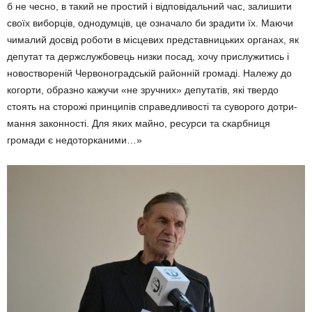
б не чесно, в такий не простий і від­повідальний час, залишити
своїх виборців, однодумців, це означало би зрадити їх. Маючи
чималий досвід роботи в місцевих представ­ницьких органах, як
депутат та держслужбовець низки посад, хочу прислужитись і
новоствореній Чер­воноградській районній громаді. Належу до
когорти, образно кажу­чи «не зручних» депутатів, які твер­до
стоять на сторожі принципів спра­ведливості та суворого дотри­
мання законності. Для яких майно, ресурси та скарбниця
громади є недоторканими…»