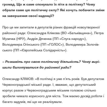
громад. Що ж саме спонукало їх піти в політику? Чому
обрали саме цю політич­ну силу? Які хочуть побачити зміни
на завершення своєї каденції?
Про це ми запитали в депутатів різних фракцій новоутво­реної
районної ради: Олександра Клімова (ВО «Батьківщина»), Петра
Музичка (НРУ), Андрія Дяченка (ПП «Слуга народу»),
Володимира Огінського (ПП «ГОЛОС»), Володимира Золочів­
ського (ПП «Європейська Солідарність»).
– Розкажіть про свою полі­тичну діяльність? Чому вирі­
шили балотуватися до район­ної ради?
Олександр КЛІМОВ: «В політиці я уже п’ять років. Був депутатом
Червоноградської міської ради. І, вважаю, що депутатський
корпус разом з Червоноградським міським головою спільно
зробили чимало корисного для міста. Тож маємо досвід роботи і
багато задумів, які ще не реалізували.