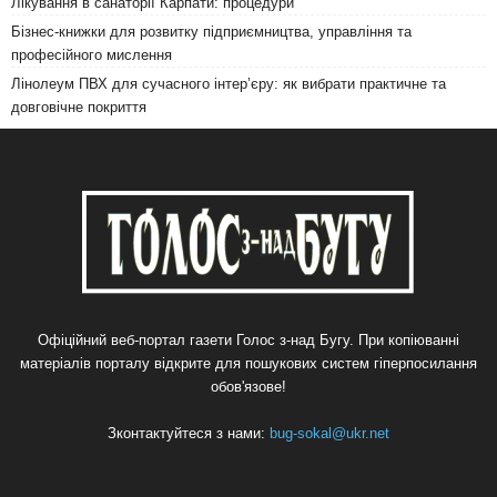
Лікування в санаторії Карпати: процедури
Бізнес-книжки для розвитку підприємництва, управління та
професійного мислення
Лінолеум ПВХ для сучасного інтер’єру: як вибрати практичне та
довговічне покриття
Офіційний веб-портал газети Голос з-над Бугу. При копіюванні
матеріалів порталу відкрите для пошукових систем гіперпосилання
обов'язове!
Зконтактуйтеся з нами:
bug-sokal@ukr.net