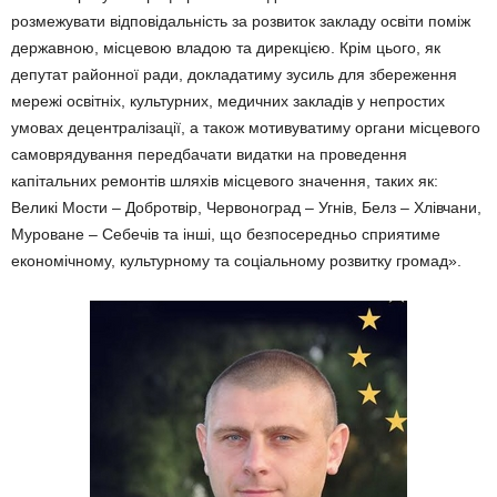
розмежувати відпові­дальність за розвиток закладу ос­віти поміж
державною, місцевою владою та дирекцією. Крім цього, як
депутат районної ради, доклада­тиму зусиль для збереження
мере­жі освітніх, культурних, медичних закладів у непростих
умовах де­централізації, а також мотивувати­му органи місцевого
самовряду­вання передбачати видатки на проведення
капітальних ремонтів шляхів місцевого значення, таких як:
Великі Мости – Добротвір, Чер­воноград – Угнів, Белз – Хлівчани,
Муроване – Себечів та інші, що безпосередньо сприятиме
еконо­мічному, культурному та соціально­му розвитку громад».