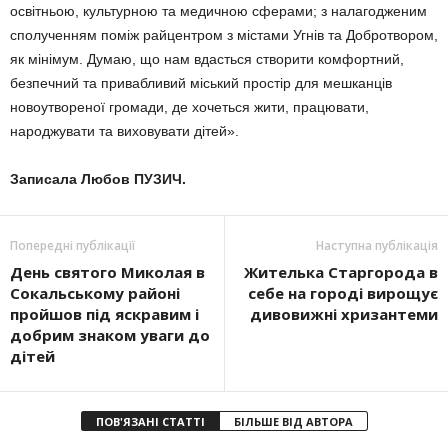
освітньою, культурною та медичною сферами; з налагодженим
сполученням по­між райцентром з містами Угнів та Добротвором,
як мінімум. Думаю, що нам вдасться створити ком­фортний,
безпечний та привабли­вий міський простір для мешканців
новоутвореної громади, де хочеть­ся жити, працювати,
народжувати та виховувати дітей».
Записала Любов ПУЗИЧ.
Попередні публікації
Наступна публікація
День святого Миколая в
Жителька Старгорода в
Сокальському районі
себе на городі вирощує
пройшов під яскравим і
дивовижні хризантеми
добрим знаком уваги до
дітей
ПОВ'ЯЗАНІ СТАТТІ
БІЛЬШЕ ВІД АВТОРА