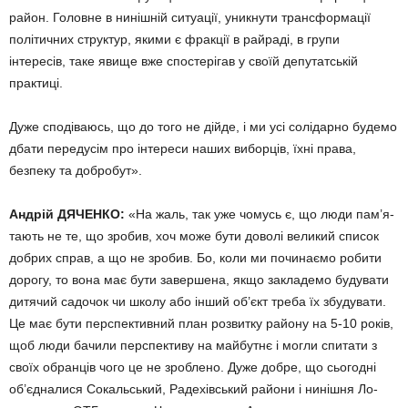
район. Головне в нинішній ситуації, уник­нути трансформації
політичних структур, якими є фракції в рай­раді, в групи
інтересів, таке явище вже спостерігав у своїй депутат­ській
практиці.
Дуже сподіваюсь, що до того не дійде, і ми усі солідарно будемо
дбати передусім про інтереси на­ших виборців, їхні права,
безпеку та добробут».
Андрій ДЯЧЕНКО:
«На жаль, так уже чомусь є, що люди пам’я­
тають не те, що зробив, хоч може бути доволі великий список
добрих справ, а що не зробив. Бо, коли ми починаємо робити
дорогу, то вона має бути завершена, якщо закладемо будувати
дитячий садочок чи школу або інший об’єкт треба їх збудувати.
Це має бути перспективний план розвитку ра­йону на 5-10 років,
щоб люди бачи­ли перспективу на майбутнє і могли спитати з
своїх обранців чого це не зроблено. Дуже добре, що сьогодні
об’єдналися Сокальський, Радехівський райони і нинішня Ло­