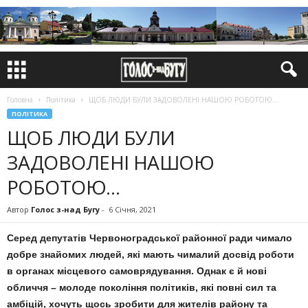
Головна
Політика
ЩОБ ЛЮДИ БУЛИ ЗАДОВОЛЕНІ НАШОЮ РОБОТОЮ…
ПОЛІТИКА
ЩОБ ЛЮДИ БУЛИ
ЗАДОВОЛЕНІ НАШОЮ
РОБОТОЮ…
Автор
Голос з-над Бугу
-
6 Січня, 2021
Серед депутатів Червоноградської районної ради чимало
добре знайо­мих людей, які мають чималий досвід роботи
в органах місцевого са­моврядування. Однак є й нові
обличчя – молоде покоління політиків, які повні сил та
амбіцій, хочуть щось зробити для жителів району та