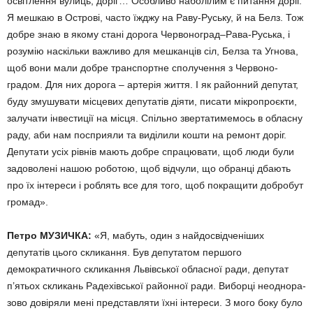
освітлення ву­лиць, доріг… Особ­ливо наболілим є питання доріг.
Я мешкаю в Ос­трові, часто їжджу на Раву-Руську, й на Белз. Тож
добре знаю в якому стані дорога Черво­ноград–Рава-Руська, і
розумію наскільки важли­во для мешканців сіл, Белза та Уг­нова,
щоб вони ма­ли добре тран­спортне сполучення з Червоно-
градом. Для них дорога – артерія життя. І як районний де­путат,
буду змушувати місцевих депутатів дія­ти, писати мікропро­єкти,
залучати інвестиції на місця. Спільно зверта­тимемось в обласну
раду, аби нам посприяли та виділи­ли кошти на ремонт доріг.
Депутати усіх рівнів мають добре спрацю­вати, щоб люди були
задоволені на­шою роботою, щоб відчули, що обранці дбають
про їх інтереси і роблять все для того, щоб покра­щити доб­робут
громад».
Петро МУЗИЧКА:
«Я, мабуть, один з найдосвідченіших
депутатів цього скликання. Був депутатом першого
демократичного скликан­ня Львівської обласної ради, депу­тат
п’ятьох скликань Радехівської районної ради. Виборці неоднора­
зово довіряли мені представляти їхні інтереси. З мого боку було