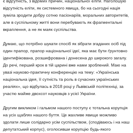
є від­сутність, з відомих причин, національної еліти. Наголошую
відсут­ність еліти, як системного явища, бо на сьогодні нація
зуміла зродити добру сотню пасіонаріїв, мораль­них авторитетів,
але в суспільному житті вони перебувають як фраг­ментальні
вкраплення, а не як маяк суспільства.
Думаю, що потрібно шукати спо­сіб як зібрати згаданих осіб під
один прапор, прапор національної ідеї, яка має бути ґрунтовно
іденти­фікована, розшифрована і донесе­на до широкого загалу.
До речі, перший крок в тій царині вже нами зроблений. Маю на
увазі науково-практичну конференцію на тему: «Українська
національна ідея, її сутність та роль в сучасних україн­ських
реаліях», що відбулась в 2018 році у Львівській політех­ніці, за
участю майже двохсот науковців з усієї України.
Другим викликом і гальмом на­шого поступу є тотальна корупція
на усіх щаблях нашого буття. Це жахливе явище можливо
здолати лише солідарно усім суспільством, (сподіваюсь і на наш
депутатський корпус), оголосивши корупцію будь-якого