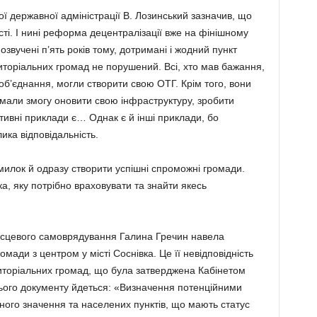
 державної адміністрації В. Лозинський зазначив, що
сті. І нині реформа децентралізації вже на фінішному
 озвучені п’ять років тому, дотримані і жодний пункт
оріальних громад не порушений. Всі, хто мав бажання,
об’єднання, могли створити свою ОТГ. Крім того, вони
 мали змогу оновити свою інфраструктуру, зробити
итивні приклади є… Однак є й інші приклади, бо
ика відповідальність.
милок й одразу створити успішні спроможні громади.
а, яку потрібно враховувати та знайти якесь
місцевого самоврядування Галина Гречин навелa
мади з центром у місті Соснівка. Це її невідповідність
оріальних громад, що була затверджена Кабінетом
6 цього документу йдеться: «Визначення потенційними
ного значення та населених пунктів, що мають статус