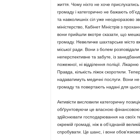
життя. Чому ніхто не хоче прислухатись
громаду і категорично не бажають об’є
та навколишніх сіл уже неодноразово зв
міністерство, Кабінет Міністрів з прохан
вони прийшли вкотре сказати, що мешка
громаду. Невеличке шахтарське місто вж
міської ради. Вони з болем розповідали
неперспективне та забуте, із занедбан
пожежної, ні відділення поліції. Лікарню
Правда, кількість ліжок скоротили. Тепе
надаватимуть медичні послуги. Вони не
громаду та повертають надані для цьог
Активісти висловили категоричну позиц
обґрунтовуючи це власною фінансовою 
здійснювати господарювання на своїх те
окремій громаді, ніж в об’єднаній вели
спробувати. Це шанс, і вони обов’язков