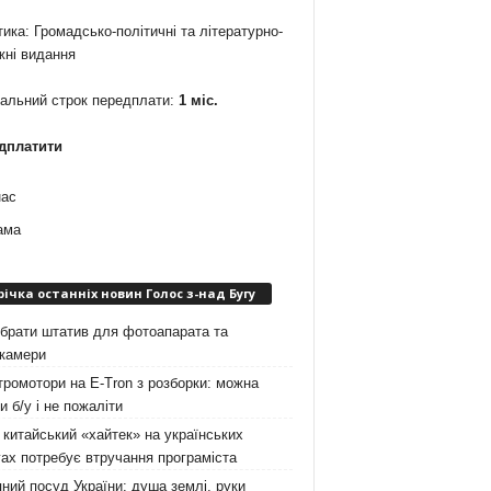
ика: Громадсько-політичні та літературно-
жні видання
мальний строк передплати:
1 міс.
дплатити
нас
ама
річка останніх новин Голос з-над Бугу
брати штатив для фотоапарата та
окамери
ромотори на E-Tron з розборки: можна
и б/у і не пожаліти
китайський «хайтек» на українських
ах потребує втручання програміста
ний посуд України: душа землі, руки