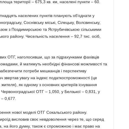
площа території – 675,3 кв. км, населені пункти – 60.
’ятнадцять населених пунктів планують об’єднати у
оградську, Соснівську міськi, Сілецьку, Волсвинську,
разом з Поздимирською та Яструбичівською сільськими
кого району. Чисельність населення – 92,7 тис. осіб,
ивих ОТГ, наголосивши, що за підрахунками фахівців
мадами, й матимуть необхідні фінансові можливості та
забезпечити потреби мешканців і перспективу
ач звертав увагу на індекс податкоспроможності (це
 жителя), як одному з основних критеріїв існування
Червоноградської ОТГ – 1,050, у Белзької – 0,831, у
 – 0,677.
рення нової моделі ОТГ Сокальського району.
Сироїд висловив своє невдоволення через те, що серед
, на його думку, також є спроможною і має право на