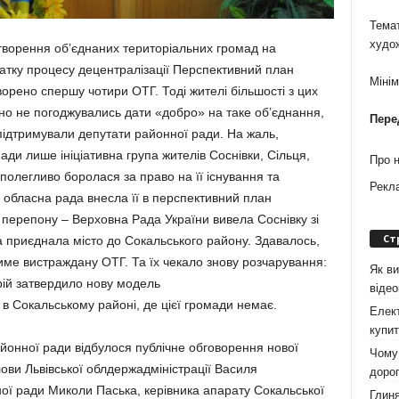
Темат
худо
творення об’єднаних територіальних громад на
атку процесу децентралізації Перспективний план
Міні
орено спершу чотири ОТГ. Тоді жителі більшості з цих
чно не погоджувались дати «добро» на таке об’єднання,
Пере
х підтримували депутати районної ради. На жаль,
ади лише ініціативна група жителів Соснівки, Сільця,
Про 
полегливо боролася за право на її існування та
Рекл
 обласна рада внесла її в перспективний план
 перепону – Верховна Рада України вивела Соснівку зі
Ст
а приєднала місто до Сокальського району. Здавалось,
име вистраждану ОТГ. Та їх чекало знову розчарування:
Як ви
рій затвердило нову модель
віде
в Сокальському районі, де цієї громади немає.
Елект
купит
районної ради відбулося публічне обговорення нової
Чому 
лови Львівської облдержадміністрації Василя
дорог
ної ради Миколи Паська, керівника апарату Сокальської
Глиня