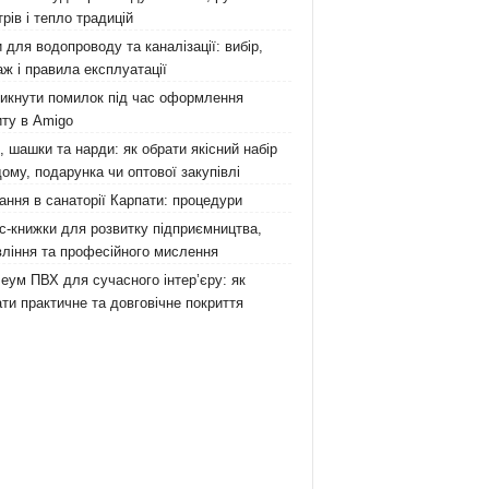
рів і тепло традицій
 для водопроводу та каналізації: вибір,
ж і правила експлуатації
никнути помилок під час оформлення
ту в Amigo
 шашки та нарди: як обрати якісний набір
ому, подарунка чи оптової закупівлі
ання в санаторії Карпати: процедури
с-книжки для розвитку підприємництва,
ління та професійного мислення
еум ПВХ для сучасного інтер’єру: як
ти практичне та довговічне покриття