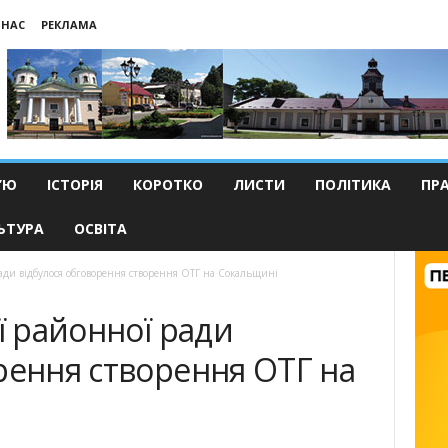
 НАС
РЕКЛАМА
’Ю
ІСТОРІЯ
КОРОТКО
ЛИСТИ
ПОЛІТИКА
ПР
ЬТУРА
ОСВІТА
ради відбулося обговорення створення ОТГ на Сокальщині
ї районної ради
рення створення ОТГ на