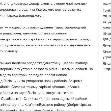
ї, в. о. директора департаментa економічної політики
майст
директора та радника Львівського центру розвитку
Труби
н і Тараса Баранецького.
монта
Як у
звитку місцевого самоврядування Тарас Баранецький
креди
ї ради, представникам органів місцевого
Шахи,
для д
онкурс проєктів співробітництва територіальних громад,
його учасником, які основні умови і чим він відрізняється
Лікув
го розвитку.
Бізне
управ
омічної політики облдержадміністрації Степан Куйбіда
Лінол
вибра
торіального устрою базового рівня Львівської області. За
омад та територій погодило проєкт нового
д Львівщини та утворення нових районів. Зокрема,
айонів. Саме на такому варіанті зійшлись обласні
забаром на карті Львівщини можуть з’явитися
, Самбірський, Стрийський, Червоноградський райони.
внічна частина Кам’янкоБузького району (Добротвірська
без сумніву його центром буде м. Червоноград.