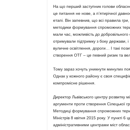
На що перший заступник голови обласної
це питання не нове, а п’ятирічної давно
етапі. Він запевнив, що всі правила гри,
методики формування спроможних терит
мали час, можливість до добровільного 
отримували підтримку з боку держави, і
вуличне освітлення, дороги… І такі поз
створення ОТГ – це певний ризик та вел
Тому зараз хочуть уникнути минулих по
Однак у кожного району є своя специфік
компромісне рішення.
Директор Львівського центру розвитку 
аргументи проти створення Сілецької гро
Методиці формування спроможних терит
Міністрів 8 квітня 2015 року. У пункті 
адміністративними центрами міст облас