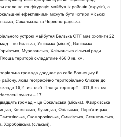
и стала не конфігурація майбутніх районів (округів), а
Сокальщині ефективними можуть бути чотири міських
івська, Сокальська та Червоноградська.
оріального устрою майбутня Белзька ОТГ має охопити 22
мад – це Белзька, Угнівська (міські), Ванівська,
рчівська, Мурованська, Хлівчанська сільські ради.
 Площа території складатиме 466,0 кв. км.
иторіальна громада доєднає до себе Боянецьку й
го району, яким географічно територіально ближче до
кладе 16,2 тис. осіб. Площа території – 311,8 кв. км.
аселені пункти – 17.
вадцять громад – це Сокальська (міська), Жвирківська
ицька, Княжівська, Лучицька, Опільська, Перв’ятицька,
Свитазівська, Скоморохівська, Смиківська, Стенятинська,
, Хоробрівська (сільські).