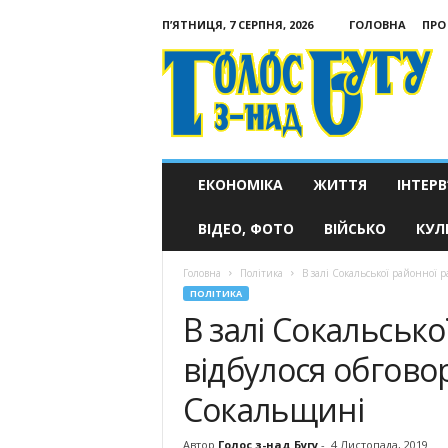
П’ЯТНИЦЯ, 7 СЕРПНЯ, 2026
ГОЛОВНА
ПРО
Голос
з-
над
Бугу
ЕКОНОМІКА
ЖИТТЯ
ІНТЕРВ
ВІДЕО, ФОТО
ВІЙСЬКО
КУЛ
Головна
Політика
В залі Сокальської районної 
ПОЛІТИКА
В залі Сокальсько
відбулося обгово
Сокальщині
Автор
Голос з-над Бугу
-
4 Листопада, 2019