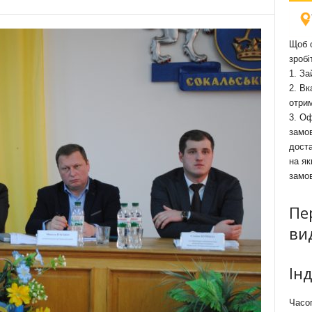
Щоб о
зробі
1. За
2. Вк
отри
3. Оф
замов
доста
на як
замо
Пе
ви
Ін
Часоп