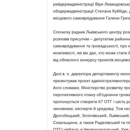
райдержадміністрації Віри Левандовсько
облдержадміністрації Степана Куйбіди, 
місцевого самоврядування Галини Гречи
Спочатку радник Львівського центру ро
розповів присутнім – депутатам районно
самоврядування та громадськості, про к
можливості, які він дає, хто може стати 
від обласного конкурсу проектів місцево
Далі в. о. директора департаменту екон
презентував проєкт адміністративнотери
його словами, Міністерство розвитку гр
перспективного плану об’єднання грома
пропонується створити 67 ОТГ і шість р
чиновники, експерти й урядовці. Тож не
Дрогобицький, Золочівський, Львівський
Сокальщина, а також Радехівський та пі
ОТГ) увійдуть в Червоноградський. Уже 