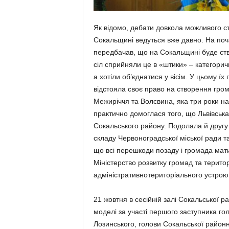
Як відомо, дебати довкола можливого с
Сокальщині ведуться вже давно. На поч
передбачав, що на Сокальщині буде ств
сіл сприйняли це в «штики» – категори
а хотіли об’єднатися у вісім. У цьому ї
відстояла своє право на створення гром
Межиріччя та Волсвина, яка три роки на
практично домоглася того, що Львівська
Сокальського району. Подолала й другу
складу Червоноградської міської ради т
що всі перешкоди позаду і громада мат
Міністерство розвитку громад та терито
адміністративнотериторіального устрою 
21 жовтня в сесійній залі Сокальської 
моделі за участі першого заступника го
Лозинського, голови Сокальської район