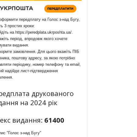
формити передплату на Голос з-над Бугу,
ть 3 простих кроки:
йдіть на
https://peredplata.ukrposhta.ua/
.
ажіть період, впродовж якого хочете
мувати видання.
ормте замовлення. Для цього вкажіть ПІБ
ника, поштову адресу, за якою потрібно
вляти періодику, номер телефону та email,
ий надійде лист-підтвердження
влення.
редплата друкованого
дання на 2024 рік
декс видання:
61400
ис "Голос з-над Бугу"