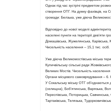
Однак під час зустрічі предметом розмов
створення ОТГ. На думку фахівців, на 
громади: Белзька, уже діюча Великомост
Відповідно до нової моделі адмінтерит
населені пункти на території дев’яти гро
Домашівська, Жужелянська, Карівська, Ко
Чисельність населення – 15,1 тис. осіб.
Уже діюча Великомостівська міська тер
Купичвільську сільські ради Жовківсько
Великих Мостів. Чисельність населення с
Органи місцевого самоврядування – 6. Н
У Сокальську міську ОТГ об’єднаються д
(селищна), Боб’ятинська, Варязька, Вол
Переспівська, Поторицька, Савчинська, 
Тартаківська, Телязька, Тудорковичівська