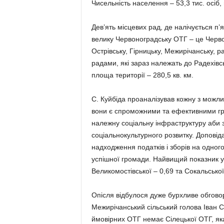
Чисельність населення – 53,3 тис. осіб, 
Дев’ять місцевих рад, де налічується п
велику Червоноградську ОТГ – це Червон
Острівську, Гірницьку, Межирічанську, 
радами, які зараз належать до Радехівсь
площа території – 280,5 кв. км.
С. Куйбіда проаналізував кожну з можл
вони є спроможними та ефективними гро
належну соціальну інфраструктуру аби 
соціальнокультурного розвитку. Доповід
надходження податків і зборів на одного
успішної громади. Найвищий показник у 
Великомостівської – 0,69 та Сокальської
Опісля відбулося дуже бурхливе обгово
Межирічанський сільський голова Іван 
ймовірних ОТГ немає Сілецької ОТГ, яка