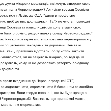
 до думки місцевих мешканців, які хочуть створити свою
днуватися з Червоноградом? Активісти громад Соснівки
ерталися у Львівську ОДА, їздили в профільне
ням, щоб до них дослухалися. Та їх не чують. І сьогодні
нці Соснівки та навколишніх сіл хочуть мати свою
е багато років функціонувало у складі Червоноградської
 як їхнє колись гарне містечко повільно перетворилося у
ими соціальними закладами та дорогами. Немає ні
 мешканці практично відстояли, бо ту хотіли закрити.
р хвилюються, чи не закриють лікарню, бо тоді де їм
 розуміють, чому їм не дозволяють утворити об’єднану
о документи.
ію проти входження до Червоноградської ОТГ,
самодостатністю, спроможністю й бажанням самостійно
риторіях. Вони твердо впевнені, що їм буде краще в
кій Червоноградській. Вважають, що принаймні мають
о мають ним скористатись.