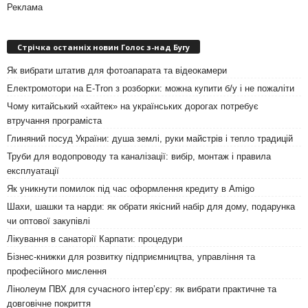
Реклама
Стрічка останніх новин Голос з-над Бугу
Як вибрати штатив для фотоапарата та відеокамери
Електромотори на E-Tron з розборки: можна купити б/у і не пожаліти
Чому китайський «хайтек» на українських дорогах потребує
втручання програміста
Глиняний посуд України: душа землі, руки майстрів і тепло традицій
Труби для водопроводу та каналізації: вибір, монтаж і правила
експлуатації
Як уникнути помилок під час оформлення кредиту в Amigo
Шахи, шашки та нарди: як обрати якісний набір для дому, подарунка
чи оптової закупівлі
Лікування в санаторії Карпати: процедури
Бізнес-книжки для розвитку підприємництва, управління та
професійного мислення
Лінолеум ПВХ для сучасного інтер’єру: як вибрати практичне та
довговічне покриття