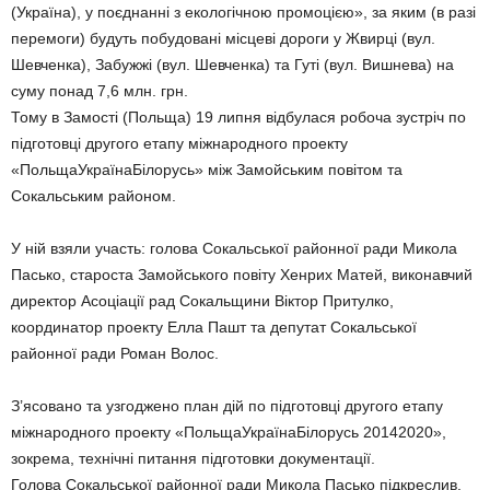
(Україна), у поєднанні з екологічною промоцією», за яким (в разі
перемоги) будуть побудовані місцеві дороги у Жвирці (вул.
Шевченка), Забужжі (вул. Шевченка) та Гуті (вул. Вишнева) на
суму понад 7,6 млн. грн.
Тому в Замості (Польща) 19 липня відбулася робоча зустріч по
підготовці другого етапу міжнародного проекту
«ПольщаУкраїнаБілорусь» між Замойським повітом та
Сокальським районом.
У ній взяли участь: голова Сокальської районної ради Микола
Пасько, староста Замойського повіту Хенрих Матей, виконавчий
директор Асоціації рад Сокальщини Віктор Притулко,
координатор проекту Елла Пашт та депутат Сокальської
районної ради Роман Волос.
З’ясовано та узгоджено план дій по підготовці другого етапу
міжнародного проекту «ПольщаУкраїнаБілорусь 20142020»,
зокрема, технічні питання підготовки документації.
Голова Сокальської районної ради Микола Пасько підкреслив,