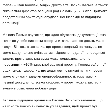
голови – Іван Кошлай, Андрій Дмитрів та Василь Калька, а також
виконавчий директор Асоціації рад Сокальщини Віктор Притулко,
представники архітектурнобудівельної інспекції та підрядної
організації.
Микола Пасько зауважив, що «для підготовки документації, яка
включає у себе висновки екпертизи, залишається досить мало
часу». Він також зазначив, що проект поданий на конкурс, не
може кардинально змінюватися відносно поданої попередньої
заявки, проте загальна сума може коливатись, але не
перевищити +10% загальної вартості проекту. Голова районної
ради також підкреслив, що додаткові позитивні пункти проект
може отримати завдяки енергоефективності, тому маючи
певний досвід із польської сторони, у проект можна закласти
вуличне освітлення поблизу доріг.
Керівник підрядної організації Василь Василько запевнив, що
«якісно та вчасно виконають усі завдання, щоб проект був