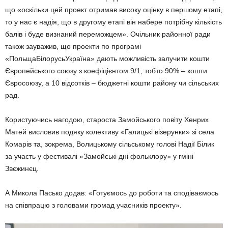
що «оскільки цей проект отримав високу оцінку в першому етапі,
то у нас є надія, що в другому етапі він набере потрібну кількість
балів і буде визнаний переможцем». Очільник районної ради
також зауважив, що проекти по програмі
«ПольщаБілорусьУкраїна» дають можливість залучити кошти
Європейського союзу з коефіцієнтом 9/1, тобто 90% – кошти
Євросоюзу, а 10 відсотків – бюджетні кошти району чи сільських
рад.
Користуючись нагодою, староста Замойського повіту Хенрих
Матей висловив подяку колективу «Галицькі візерунки» зі села
Комарів та, зокрема, Волицькому сільському голові Надії Білик
за участь у фестивалі «Замойські дні фольклору» у гміні
Звєжинєц.
А Микола Пасько додав: «Готуємось до роботи та сподіваємось
на співпрацю з головами громад учасників проекту».