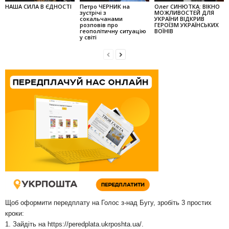
НАША СИЛА В ЄДНОСТІ
Петро ЧЕРНИК на
Олег СИНЮТКА: ВІКНО
зустрічі з
МОЖЛИВОСТЕЙ ДЛЯ
сокальчанами
УКРАЇНИ ВІДКРИВ
розповів про
ГЕРОЇЗМ УКРАЇНСЬКИХ
геополітичну ситуацію
ВОЇНІВ
у світі
Щоб оформити передплату на Голос з-над Бугу, зробіть 3 простих
кроки:
1. Зайдіть на
https://peredplata.ukrposhta.ua/
.