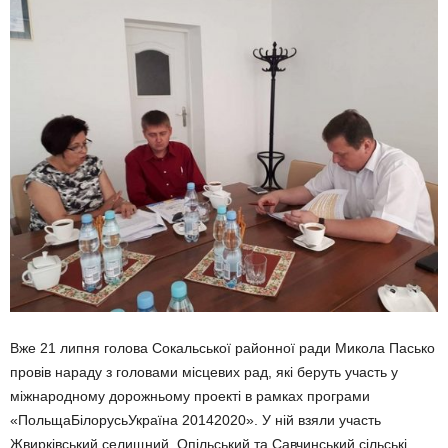
Вже 21 липня голова Сокальської районної ради Микола Пасько
провів нараду з головами місцевих рад, які беруть участь у
міжнародному дорожньому проекті в рамках програми
«ПольщаБілорусьУкраїна 20142020». У ній взяли участь
Жвирківський селищний, Опільський та Савчинський сільські