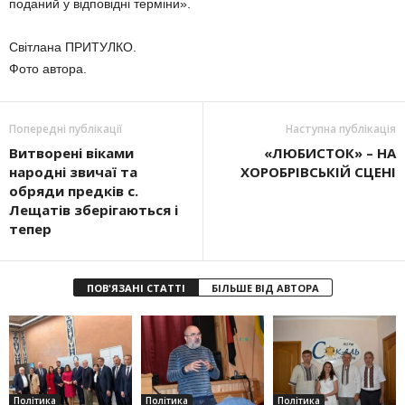
поданий у відповідні терміни».
Світлана ПРИТУЛКО.
Фото автора.
Попередні публікації
Наступна публікація
Витворені віками
«ЛЮБИСТОК» – НА
народні звичаї та
ХОРОБРІВСЬКІЙ СЦЕНІ
обряди предків с.
Лещатів зберігаються і
тепер
ПОВ'ЯЗАНІ СТАТТІ
БІЛЬШЕ ВІД АВТОРА
Політика
Політика
Політика