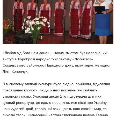
«Любов від Бога нам дана», – таким змістом був наповнений
виступ в Хороброві народного колективу «Любисток»
Сокальського районного Народного дому, яким керує методист
Лілія Конончук.
В місцевому закладі культури було людно, прийшли, відклавши
повсякденні клопоти, люди різних поколінь, які люблять
українську пісню. Учасниці ансамблю підготували для них
цікавий репертуар, де вдало перепліталися пісні про Україну,
наш чудовий край, героїв, які захищають наш спокій і мир, та
духовні твори. Піднесений настрій створювала ведуча Галина