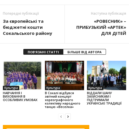
Попередні публікації
Наступна публікація
За європейські та
«РОВЕСНИК» –
бюджетні кошти
ПРИБУЗЬКИЙ «АРТЕК»
Сокальського району
ДЛЯ ДІТЕЙ
ПОВ'ЯЗАНІ СТАТТІ
БІЛЬШЕ ВІД АВТОРА
Культура
Культура
Культура
НАВЧАННЯ І
В Сокалі відбувся
ВІДДАЛИ ШАНУ
ВИХОВАННЯ В
звітний концерт
ЗАХИСНИКАМ І
ОСОБЛИВИХ УМОВАХ
хореографічного
ПІДТРИМАЛИ
колек­тиву народного
УКРАЇНСЬКІ ТРАДИЦІЇ
танцю «Веселка»