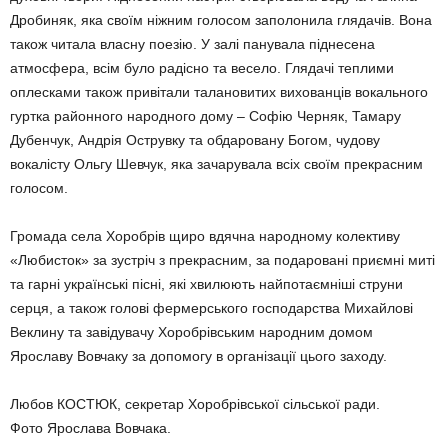
Дробиняк, яка своїм ніжним голосом заполонила глядачів. Вона
також читала власну поезію. У залі панувала піднесена
атмосфера, всім було радісно та весело. Глядачі теплими
оплесками також привітали талановитих вихованців вокального
гуртка районного народного дому – Софію Черняк, Тамару
Дубенчук, Андрія Острувку та обдаровану Богом, чудову
вокалісту Ольгу Шевчук, яка зачарувала всіх своїм прекрасним
голосом.
Громада села Хоробрів щиро вдячна народному колективу
«Любисток» за зустріч з прекрасним, за подаровані приємні миті
та гарні українські пісні, які хвилюють найпотаємніші струни
серця, а також голові фермерського господарства Михайлові
Веклину та завідувачу Хоробрівським народним домом
Ярославу Вовчаку за допомогу в організації цього заходу.
Любов КОСТЮК, секретар Хоробрівської сільської ради.
Фото Ярослава Вовчака.