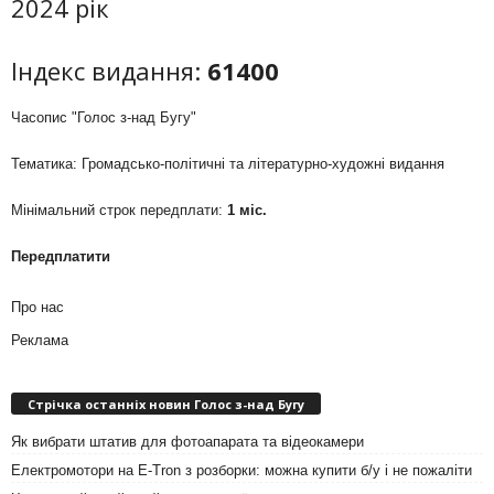
2024 рік
Індекс видання:
61400
Часопис "Голос з-над Бугу"
Тематика: Громадсько-політичні та літературно-художні видання
Мінімальний строк передплати:
1 міс.
Передплатити
Про нас
Реклама
Стрічка останніх новин Голос з-над Бугу
Як вибрати штатив для фотоапарата та відеокамери
Електромотори на E-Tron з розборки: можна купити б/у і не пожаліти