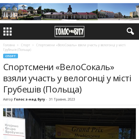
Головна
Спорт
Cпортсмени «ВелоСокаль» взяли участь у велогонці у місті
Грубешів (Польща)
СПОРТ
Cпортсмени «ВелоСокаль»
взяли участь у велогонці у місті
Грубешів (Польща)
Автор
Голос з-над Бугу
-
31 Травня, 2023