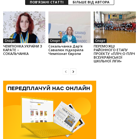
ПОВ'ЯЗАНІ СТАТТІ
БІЛЬШЕ ВІД АВТОРА
Спорт
Спорт
Спорт
ЧЕМПІОНКА УКРАЇНИ З
Сокальчанка Дар’я
ПЕРЕМОЖЦІ
КАРАТЕ –
Савалюк підкорила
РАЙОННОГО ЕТАПУ
СОКАЛЬЧАНКА
Чемпіонат Європи
ПРОЕКТУ «ПЛІЧ-О-ПЛІЧ
ВСЕУКРАЇНСЬКОЇ
ШКІЛЬНОЇ ЛІГИ»