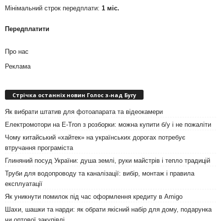
Мінімальний строк передплати:
1 міс.
Передплатити
Про нас
Реклама
Стрічка останніх новин Голос з-над Бугу
Як вибрати штатив для фотоапарата та відеокамери
Електромотори на E-Tron з розборки: можна купити б/у і не пожаліти
Чому китайський «хайтек» на українських дорогах потребує
втручання програміста
Глиняний посуд України: душа землі, руки майстрів і тепло традицій
Труби для водопроводу та каналізації: вибір, монтаж і правила
експлуатації
Як уникнути помилок під час оформлення кредиту в Amigo
Шахи, шашки та нарди: як обрати якісний набір для дому, подарунка
чи оптової закупівлі