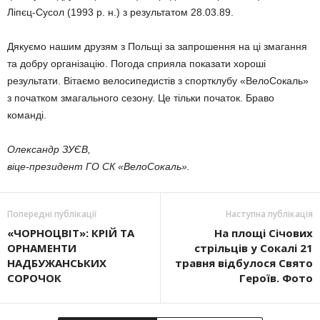
Ліпєц-Сусол (1993 р. н.) з результатом 28.03.89.
Дякуємо нашим друзям з Польщі за запрошення на ці змагання
та добру організацію. Погода сприяла показати хороші
результати. Вітаємо велосипедистів з спортклубу «ВелоСокаль»
з початком змагального сезону. Це тільки початок. Браво
команді.
Олександр ЗУЄВ,
віце-президент ГО СК «ВелоСокаль».
Попередні публікації
Наступна публікація
«ЧОРНОЦВІТ»: КРІЙ ТА
На площі Січових
ОРНАМЕНТИ
стрільців у Со­калі 21
НАДБУЖАНСЬКИХ
травня відбулося Свято
СОРОЧОК
Ге­роїв. Фото