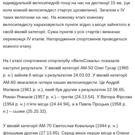
індивідуальній велосипедній гонці на час на дистанції 15 км, (це
коли кожний велосипедист стартує щохвилини). Загалом є ІV
таких велогонки на час. На кожному етапі кожному
велосипедисту нараховуються пункти згідно з місця зайнятого в
своїй віковій категорії. Сума пунктів з усіх стартів і визначає
переможця ІV етапів. Нагородження спортсменів проводиться
кожного етапу.
На І етапі спортсмени спортклубу «ВелоСокаль» показали
наступні результати. У віковій категорії АМ-50 Олег Гусар (1965
р. н.) зайняв 6 місце з результатом 24.03.03. У віковій категорії
АМ-60 змагалися чотири наших велосипедисти. Це Андрій
Матвєєв (1961 р. н.), який був другим з результатом 22.06.65;
Роман Романів (1957 р. н.) – третім (24.13.54). У Віктора Фірсова
(1954 р. н.) п’яте місце (24.44.94), а в Павла Процька (1958 р.
н.) – сьоме (25.25.32).
У віковій категорії АМ-70 Святослав Ковальчук (1944 р. н.)
фінішував другим (27.13.85). Серед жінок перше місце в Олени