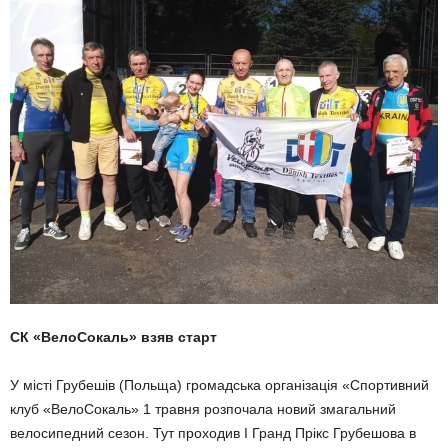
СК «ВелоСокаль» взяв старт
У місті Грубешів (Польща) громадська організація «Спортивний
клуб «ВелоСокаль» 1 травня розпочала новий змагальний
велосипедний сезон. Тут проходив І Гранд Прікс Грубешова в