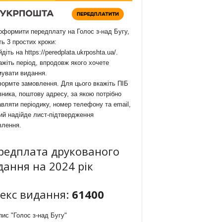
формити передплату на Голос з-над Бугу,
ть 3 простих кроки:
йдіть на
https://peredplata.ukrposhta.ua/
.
ажіть період, впродовж якого хочете
мувати видання.
ормте замовлення. Для цього вкажіть ПІБ
ника, поштову адресу, за якою потрібно
вляти періодику, номер телефону та email,
ий надійде лист-підтвердження
влення.
редплата друкованого
дання на 2024 рік
декс видання:
61400
ис "Голос з-над Бугу"