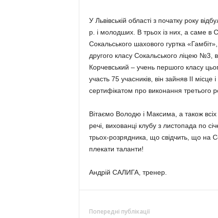
У Львівській області з початку року від
р. і молодших. В трьох із них, а саме в 
Сокальського шахового гуртка «Гамбіт»,
другого класу Сокальського ліцею №3, 
Корчевський – учень першого класу цього
участь 75 учасників, він зайняв ІІ місц
сертифікатом про виконання третього р
Вітаємо Володю і Максима, а також всіх
речі, вихованці клубу з листопада по с
трьох-розрядника, що свідчить, що на 
плекати таланти!
Андрій САЛИГА, тренер.
Попередні публікації