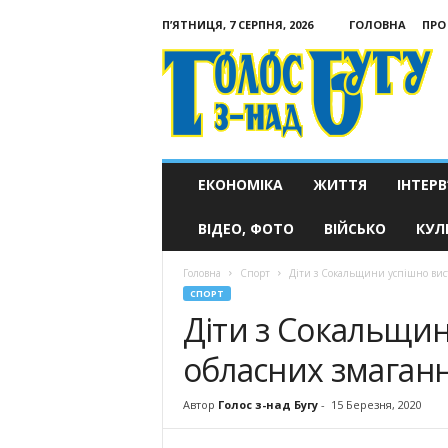
П’ЯТНИЦЯ, 7 СЕРПНЯ, 2026
ГОЛОВНА
ПРО
Голос
з-
над
Бугу
ЕКОНОМІКА
ЖИТТЯ
ІНТЕРВ
ВІДЕО, ФОТО
ВІЙСЬКО
КУЛ
Головна
Спорт
Діти з Сокальщини успішно вис
СПОРТ
Діти з Сокальщин
обласних змаганн
Автор
Голос з-над Бугу
-
15 Березня, 2020