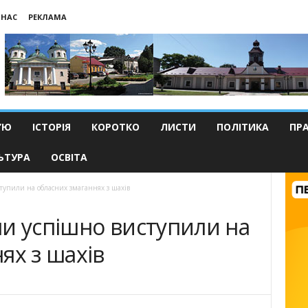
 НАС
РЕКЛАМА
’Ю
ІСТОРІЯ
КОРОТКО
ЛИСТИ
ПОЛІТИКА
ПР
ЬТУРА
ОСВІТА
тупили на обласних змаганнях з шахів
и успішно виступили на
ях з шахів