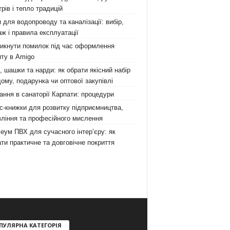
рів і тепло традицій
 для водопроводу та каналізації: вибір,
ж і правила експлуатації
никнути помилок під час оформлення
ту в Amigo
 шашки та нарди: як обрати якісний набір
ому, подарунка чи оптової закупівлі
ання в санаторії Карпати: процедури
с-книжки для розвитку підприємництва,
ління та професійного мислення
еум ПВХ для сучасного інтер’єру: як
ти практичне та довговічне покриття
ПУЛЯРНА КАТЕГОРІЯ