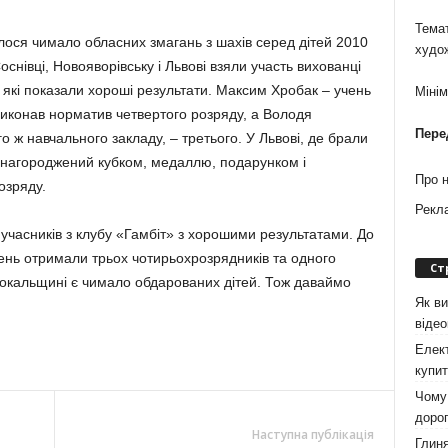
Темат
булося чимало обласних змагань з шахів серед дітей 2010
худо
Соснівці, Новояворівську і Львові взяли участь вихованці
 які показали хороші результати. Максим Хробак – учень
Міні
виконав норматив четвертого розряду, а Володя
Пере
 ж навчального закладу, – третього. У Львові, де брали
е і нагороджений кубком, медаллю, подарунком і
Про 
озряду.
Рекл
 учасників з клубу «Гамбіт» з хорошими результатами. До
ічень отримали трьох чотирьохрозрядників та одного
Ст
Сокальщині є чимало обдарованих дітей. Тож даваймо
Як ви
віде
Елект
купит
Чому 
дорог
Наступна публікація
Глиня