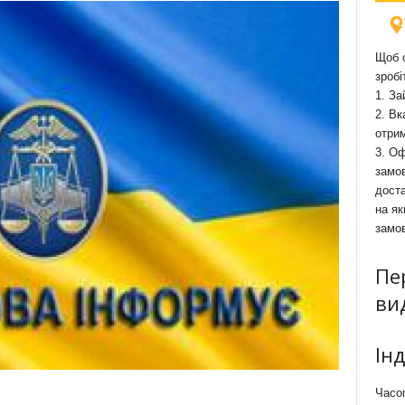
Щоб о
зробі
1. За
2. Вк
отри
3. Оф
замов
доста
на як
замо
Пе
ви
Ін
Часоп