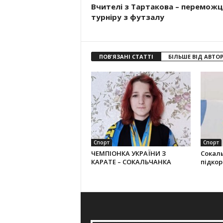
Вчителі з Тартакова – переможц
турніру з футзалу
ПОВ'ЯЗАНІ СТАТТІ
БІЛЬШЕ ВІД АВТО
Спорт
Спорт
ЧЕМПІОНКА УКРАЇНИ З
Сокал
КАРАТЕ – СОКАЛЬЧАНКА
підко