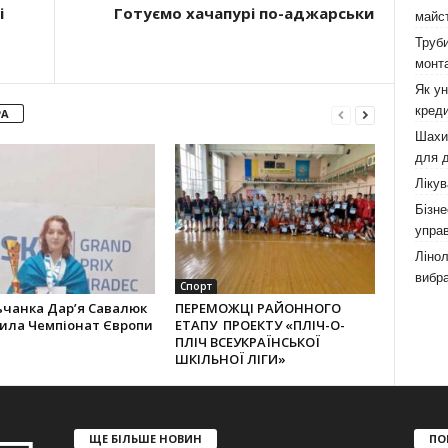
і
Готуємо хачапурі по-аджарськи
майст
Труби
монта
Як у
креди
РА
Шахи,
для д
Лікув
Бізне
управ
Лінол
вибра
Спорт
ьчанка Дар’я Савалюк
ПЕРЕМОЖЦІ РАЙОННОГО
рила Чемпіонат Європи
ЕТАПУ ПРОЕКТУ «ПЛІЧ-О-
ПЛІЧ ВСЕУКРАЇНСЬКОЇ
ШКІЛЬНОЇ ЛІГИ»
ЩЕ БІЛЬШЕ НОВИН
ПО