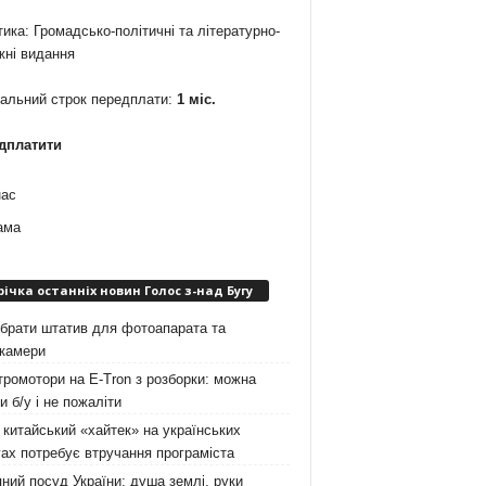
ика: Громадсько-політичні та літературно-
жні видання
мальний строк передплати:
1 міс.
дплатити
нас
ама
річка останніх новин Голос з-над Бугу
брати штатив для фотоапарата та
окамери
ромотори на E-Tron з розборки: можна
и б/у і не пожаліти
китайський «хайтек» на українських
ах потребує втручання програміста
ний посуд України: душа землі, руки