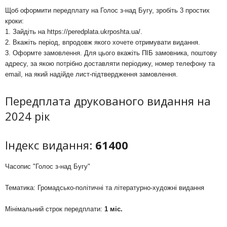
Щоб оформити передплату на Голос з-над Бугу, зробіть 3 простих
кроки:
1. Зайдіть на
https://peredplata.ukrposhta.ua/
.
2. Вкажіть період, впродовж якого хочете отримувати видання.
3. Оформте замовлення. Для цього вкажіть ПІБ замовника, поштову
адресу, за якою потрібно доставляти періодику, номер телефону та
email, на який надійде лист-підтвердження замовлення.
Передплата друкованого видання на
2024 рік
Індекс видання:
61400
Часопис "Голос з-над Бугу"
Тематика: Громадсько-політичні та літературно-художні видання
Мінімальний строк передплати:
1 міс.