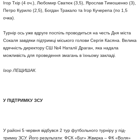
Ігор Тхір (4 оч.), Любомир Сватюк (3,5), Ярос­лав Тимошенко (3),
Петро Курило (2,5), Богдан Тракало та Ігор Кучерепа (по 1,5
очка).
Турнір ось уже вдруге поспіль проводиться на честь Дня міста
Сокаля завдяки підтримці місь­кого голови Сергія Касяна. Велика
вдячність директору СШ №4 Ната­лії Драган, яка надала
можливість для проведення змагaнь в їхньому закладі.
Ігор ЛЕЩИШАК.
У ПІДТРИМКУ ЗСУ
У районі 5 червня відбувся 2 тур футбольного турніру у під­
тримку ЗСУ. Його результати: ФСК «Буг» Жвирка – ФК «Воля»