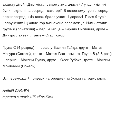
захисту дітей і Дню міста, в якому змагалися 47 учасників, які
були поділені на розрядні категорії. В основному турнірі серед
першороз­рядників також брали участь і до­рослі. Після 9 турів
напружених і ціка­вих ігор визначено переможців. Ними стали:
група Д (початківці) – перше місце – Кирило Сигловий, друге –
Дмитро Ланевич, третє – Стас Гонор.
Група С (4 розряд) – перше у Ва­силя Гайди, друге – Матвія
Мазура (Сокаль), третє – Матвія Глагов­ського. Група В (2-3 роз.)
– перше – Максим Пупко, друге – Олег Ру­баха, третє – Максим
Монянчин (Сокаль).
Всі переможці й призери нагоро­джені кубками та грамотами.
Андрій САЛИГА,
тренер з шахів ШК «Гамбіт».