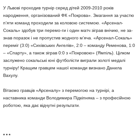
У Львові проходив турнір серед дітей 2009-2010 років
народження, організований ФК «Покрова». Зма­гання за участю
п’яти команд про­ходили за коловою системою. «Ар­сенал-
Сокаль» здобув три перемо-ги і один матч зіграв внічию, не за­
знав поразок і не пропустив жодно­го м’яча. «Арсенал-Сокаль»
пе­ре­міг (3:0) «Сихівських Ангелів», 2:0 – ко­манду Ременова, 1:0
– «Спар­ту», а також зіграв 0:0 з «Покро­вою» (Ямпіль). Цілком
заслужено сокальські юні футболісти виграли золоті медалі
турніру! Кращим гравцем нашої команди визнано Данила
Вахулу.
Вітаємо гравців «Арсеналу» з перемогою на турнірі, а
наставника команди Володимира Підкіпняка – з професійною
роботою, яка дає відчутні результати.
* * *