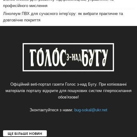
професійного мислення
Лінолеум ПВХ для сучасного інтер’єру: як вибрати практичне та
довговічне покриття
Офіційний веб-портал газети Голос з-над Бугу. При копіюванні
матеріалів порталу відкрите для пошукових систем гіперпосилання
обов'язове!
Зконтактуйтеся з нами:
bug-sokal@ukr.net
ЩЕ БІЛЬШЕ НОВИН