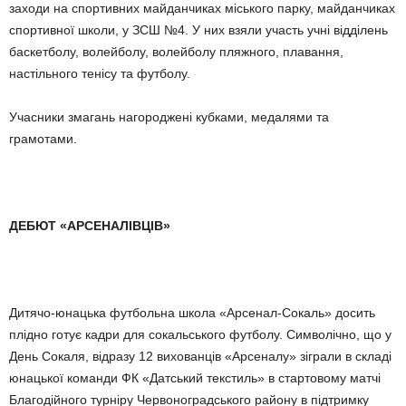
заходи на спортив­них майданчиках міського парку, майданчиках
спортивної школи, у ЗСШ №4. У них взяли участь учні відділень
баскетболу, волейболу, волейболу пляжного, плавання,
настільного тенісу та футболу.
Учасники змагань нагороджені кубками, медалями та
грамотами.
ДЕБЮТ «АРСЕНАЛІВЦІВ»
Дитячо-юнацька футбольна шко­ла «Арсенал-Сокаль» досить
плід­но готує кадри для сокальського футболу. Символічно, що у
День Сокаля, відразу 12 вихованців «Ар­сеналу» зіграли в складі
юнацької команди ФК «Датський текстиль» в стартовому матчі
Благодійного турніру Червоноградського району в підтримку