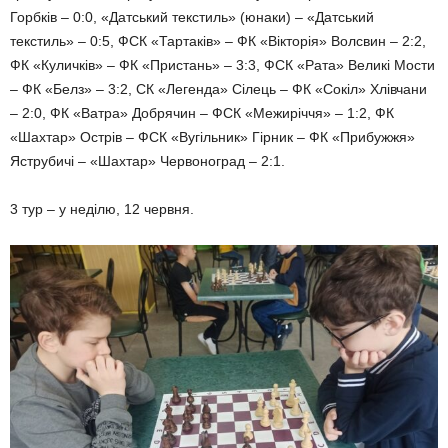
Горбків – 0:0, «Датський текстиль» (юнаки) – «Датський
текстиль» – 0:5, ФСК «Тартаків» – ФК «Вікторія» Волсвин – 2:2,
ФК «Куличків» – ФК «Пристань» – 3:3, ФСК «Рата» Великі Мости
– ФК «Белз» – 3:2, СК «Ле­генда» Сілець – ФК «Сокіл» Хлів­чани
– 2:0, ФК «Ватра» Добрячин – ФСК «Межиріччя» – 1:2, ФК
«Шахтар» Острів – ФСК «Вугіль­ник» Гірник – ФК «Прибужжя»
Яструбичі – «Шахтар» Червоно­град – 2:1.
3 тур – у неділю, 12 червня.