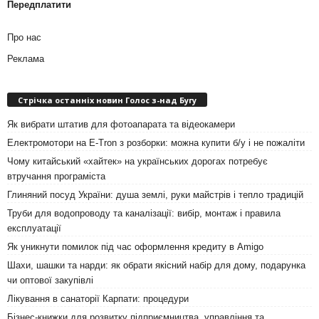
Передплатити
Про нас
Реклама
Стрічка останніх новин Голос з-над Бугу
Як вибрати штатив для фотоапарата та відеокамери
Електромотори на E-Tron з розборки: можна купити б/у і не пожаліти
Чому китайський «хайтек» на українських дорогах потребує
втручання програміста
Глиняний посуд України: душа землі, руки майстрів і тепло традицій
Труби для водопроводу та каналізації: вибір, монтаж і правила
експлуатації
Як уникнути помилок під час оформлення кредиту в Amigo
Шахи, шашки та нарди: як обрати якісний набір для дому, подарунка
чи оптової закупівлі
Лікування в санаторії Карпати: процедури
Бізнес-книжки для розвитку підприємництва, управління та