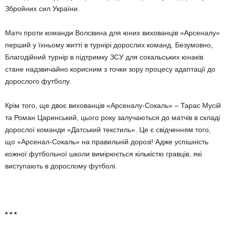
Збройних сил України.
Матч проти команди Волсвина для юних вихованців «Арсеналу»
перший у їхньому житті в тур­нірі дорослих команд. Безумовно,
Благодійний турнір в підтримку ЗСУ для сокальських юнаків
стане надзвичайно корисним з точки зору процесу адаптації до
дорослого футболу.
Крім того, ще двоє вихованців «Арсеналу-Сокаль» – Тарас Мусій
та Роман Царинський, цього року залучаються до матчів в складі
дорослої команди «Датський тек­стиль». Це є свідченням того,
що «Арсенал-Сокаль» на правиль­ній дорозі! Адже успішність
кожної футбольної школи вимірюється кількістю гравців, які
виступають в дорослому футболі.
* * *