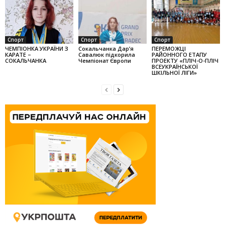
Спорт
Спорт
Спорт
ЧЕМПІОНКА УКРАЇНИ З
Сокальчанка Дар’я
ПЕРЕМОЖЦІ
КАРАТЕ –
Савалюк підкорила
РАЙОННОГО ЕТАПУ
СОКАЛЬЧАНКА
Чемпіонат Європи
ПРОЕКТУ «ПЛІЧ-О-ПЛІЧ
ВСЕУКРАЇНСЬКОЇ
ШКІЛЬНОЇ ЛІГИ»