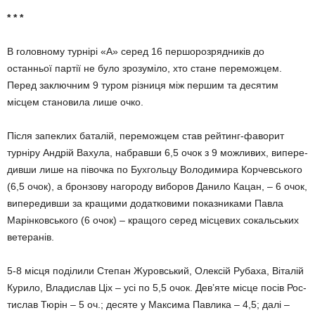
* * *
В головному турнірі «А» серед 16 першорозрядників до
останньої партії не було зрозуміло, хто стане переможцем.
Перед заключним 9 туром різниця між першим та деся­тим
місцем становила лише очко.
Після запеклих баталій, пере­мож­цем став рейтинг-фаворит
турніру Андрій Вахула, набравши 6,5 очок з 9 можливих, випере­
дивши лише на півочка по Бух­го­ль­цу Володими­ра Корчевського
(6,5 очок), а брон­зову нагороду ви­боров Данило Кацан, – 6 очок,
випередивши за кращими додат­ковими показника­ми Павла
Марін­ковського (6 очок) – кращого серед місцевих сокальських
ветеранів.
5-8 місця поділили Степан Жу­ровський, Олексій Рубаха, Віталій
Курило, Владислав Ціх – усі по 5,5 очок. Дев’яте місце посів Рос­
тис­лав Тюрін – 5 оч.; десяте у Мак­сима Павлика – 4,5; далі –