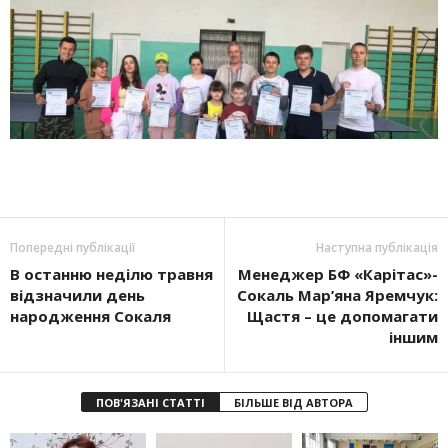
Попередні публікації
Наступна публікація
В останню неділю травня
Менеджер БФ «Карітас»-
відзначили день
Сокаль Мар’яна Яремчук:
народження Сокаля
Щастя – це допомагати
іншим
ПОВ'ЯЗАНІ СТАТТІ
БІЛЬШЕ ВІД АВТОРА