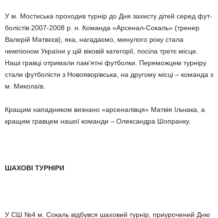
У м. Мостиська проходив турнір до Дня захисту дітей серед фут­
болістів 2007-2008 р. н. Команда «Арсенал-Сокаль» (тренер
Вале­рій Матвєєв), яка, нагадаємо, мину­лого року стала
чемпіоном України у цій віковій категорії, посіла третє місце.
Наші гравці отримали па­м’ятні футболки. Переможцем тур­ніру
стали футболісти з Новояво­рівська, на другому місці – команда з
м. Миколаїв.
Кращим нападником визнано «арсеналівця» Матвія Ільчака, а
кращим гравцем нашої команди – Олександра Шопранку.
ШАХОВІ ТУРНІРИ
У СШ №4 м. Сокаль відбувся шаховий турнір, приурочений Дню