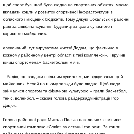
щоб спорт був, щоб було людно на спортивних об’єктах, маємо
вкладати кошти у розвиток спортивної інфраструктури з
обласного і місцевих бюджетів. Тому дякую Сокальській районні
раді за співфінансування будівництва цього сучасного і
корисного майданчика.
ереконаний, тут вируватиме життя! Додам, що фактично в
кожному районному центрі області є такі комплекси». І вручив
юним спортсменам баскетбольні м’ячі.
– Радію, що завдяки спільним зусиллям, ми відкриваємо цей
майданчик. Нехай на ньому завжди буде людно. Щоб люди
займалися спортом та фізичною культурою – грали баскетбол,
теніс, волейбол, – сказав голова райдержадміністрації Ігор
Дацюк.
Голова районної ради Микола Пасько наголосив як змінився
спортивний комплекс «Сокіл» за останні три роки. За кошти