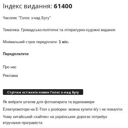
Індекс видання:
61400
Часопис "Голос з-над Бугу"
Тематика: Громадсько-політичні та літературно-художні видання
Мінімальний строк передплати:
1 міс.
Передплатити
Про нас
Реклама
Стрічка останніх новин Голос з-над Бугу
Як вибрати штатив для фотоапарата та відеокамери
Електромотори на E-Tron з розборки: можна купити б/у і не пожаліти
Чому китайський «хайтек» на українських дорогах потребує
втручання програміста