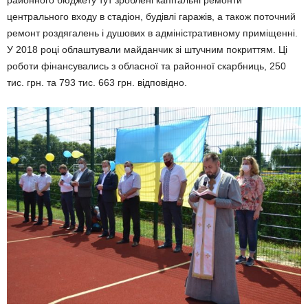
районного бюджету тут зроблені капітальні ремонти
центрального входу в стадіон, будівлі гаражів, а також поточний
ремонт роздягалень і душових в адміністративному приміщенні.
У 2018 році облаштували майданчик зі штучним покриттям. Ці
роботи фінансувались з обласної та районної скарбниць, 250
тис. грн. та 793 тис. 663 грн. відповідно.