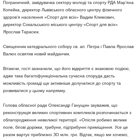
Пограничний, завідувачка сектору молоді та спорту РДА Мар’яна
Копейка, директор Львівського обласного центру фізичного
здоров’я населення «Спорт для всіх» Вадим Климович,
директор Сокальського міського центру «Спорт для всіх»
Ярослав Тарасюк.
Священник катедрального собору св. ап. Петра і Павла Ярослав
Валюх освятив новий майданчик.
Вітаючи, гості зазначили, що його відкриття є знаковою подією,
адже така багатофункціональна сучасна споруда дасть
можливість громаді ще активніше долучатися до спорту та
розвиватися у цьому напрямку.
Голова обласної ради Олександр Ганущин зауважив, що
реконструкція великих спортивних комплексів розпочинається з
облагородження невеликої території. «Опісля робимо велике
поле, бігові доріжки, трибуни, підтрибунні приміщення. Усе це
разом вартує приблизно ЗО млн. грн. Відтак, якщо ми хочемо,