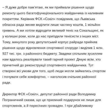
– Я дуже добре пам’ятаю, як ми приймали рішення щодо
ремонту цього багатофункціонального майданчика із наливним
покриттям. Керівник ФСК «Сокіл» повідомив, що Львівська
обласна рада зможе виділити лише частину коштів, 1 мільйон
гривень. А ми хотіли відродити великий теніс на Сокальщині, як
у колишні роки, коли до нас приїздили тенісисти з інших міст.
Тому, минулого року депутатський корпус райради прийняв
рішення щодо відновлення спортивної споруди і виділив 1 млн.
927 тис. грн. з районного бюджету. Завдяки спільним зусиллям
нам вдалось реалізувати такий гарний проект. Дякую всім, хто
причетний до реконструкції спортивного майданчика. Тут
створені всі умови для того, щоб люди могли займатись спортом
і почувати себе комфортно, – наголосив очільник районної
ради.
Директор ФСК «Сокіл», депутат районної ради Володимир
Пограничний сказав, що це приємний подарунок не лише для
спортсменів, а й пересічних громадян. І при дбайливому