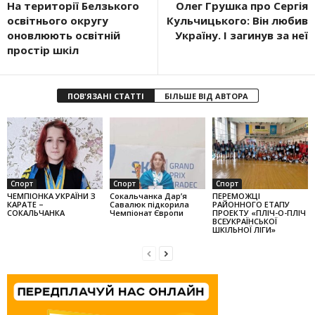
На території Белзького
Олег Грушка про Сергія
освітнього округу
Кульчицького: Він любив
оновлюють освітній
Україну. І загинув за неї
простір шкіл
ПОВ'ЯЗАНІ СТАТТІ
БІЛЬШЕ ВІД АВТОРА
Спорт
Спорт
Спорт
ЧЕМПІОНКА УКРАЇНИ З
Сокальчанка Дар’я
ПЕРЕМОЖЦІ
КАРАТЕ –
Савалюк підкорила
РАЙОННОГО ЕТАПУ
СОКАЛЬЧАНКА
Чемпіонат Європи
ПРОЕКТУ «ПЛІЧ-О-ПЛІЧ
ВСЕУКРАЇНСЬКОЇ
ШКІЛЬНОЇ ЛІГИ»