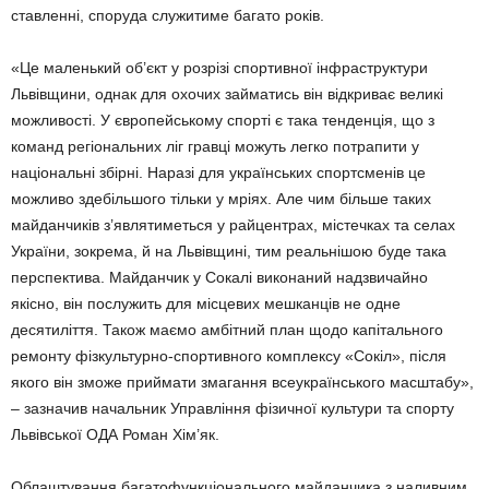
ставленні, споруда служитиме багато років.
«Це маленький об’єкт у розрізі спортивної інфраструктури
Львівщини, однак для охочих займатись він відкриває великі
можливості. У європейському спорті є така тенденція, що з
команд регіональних ліг гравці можуть легко потрапити у
національні збірні. Наразі для українських спортсменів це
можливо здебільшого тільки у мріях. Але чим більше таких
майданчиків з’являтиметься у райцентрах, містечках та селах
України, зокрема, й на Львівщині, тим реальнішою буде така
перспектива. Майданчик у Сокалі виконаний надзвичайно
якісно, він послужить для місцевих мешканців не одне
десятиліття. Також маємо амбітний план щодо капітального
ремонту фізкультурно-спортивного комплексу «Сокіл», після
якого він зможе приймати змагання всеукраїнського масштабу»,
– зазначив начальник Управління фізичної культури та спорту
Львівської ОДА Роман Хім’як.
Облаштування багатофункціонального майданчика з наливним