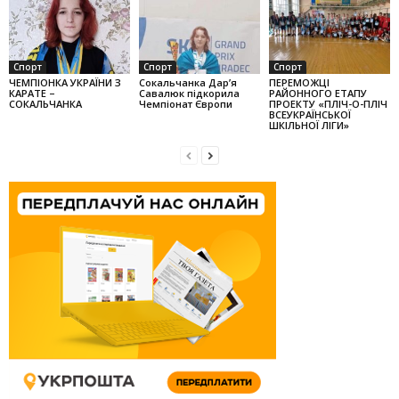
Спорт
Спорт
Спорт
ЧЕМПІОНКА УКРАЇНИ З
Сокальчанка Дар’я
ПЕРЕМОЖЦІ
КАРАТЕ –
Савалюк підкорила
РАЙОННОГО ЕТАПУ
СОКАЛЬЧАНКА
Чемпіонат Європи
ПРОЕКТУ «ПЛІЧ-О-ПЛІЧ
ВСЕУКРАЇНСЬКОЇ
ШКІЛЬНОЇ ЛІГИ»