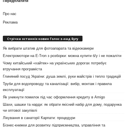
Передплатити
Про нас
Реклама
Стрічка останніх новин Голос з-над Бугу
Як вибрати штатив для фотоапарата та відеокамери
Електромотори на E-Tron з розборки: можна купити б/у і не пожаліти
Чому китайський «хайтек» на українських дорогах потребує
втручання програміста
Глиняний посуд України: душа землі, руки майстрів і тепло традицій
Труби для водопроводу та каналізації: вибір, монтаж і правила
експлуатації
Як уникнути помилок під час оформлення кредиту в Amigo
Шахи, шашки та нарди: як обрати якісний набір для дому, подарунка
чи оптової закупівлі
Лікування в санаторії Карпати: процедури
Бізнес-книжки для розвитку підприємництва, управління та