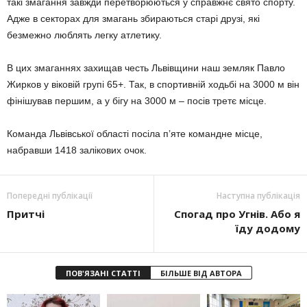
такі змагання завжди перетворюються у справ­жнє свято спорту.
Адже в секторах для зма­гань збираються старі друзі, які
безмежно люблять легку атлетику.
В цих змаганнях захищав честь Львівщини наш земляк Павло
Жирков у віковій групі 65+. Так, в спортивній ходьбі на 3000 м він
фінішував першим, а у бігу на 3000 м – посів третє місце.
Команда Львівської області посіла п’яте командне місце,
набравши 1418 залікових очок.
Попередні публікації
Наступна публікація
Притчі
Спогад про Угнів. Або я
їду додому
ПОВ'ЯЗАНІ СТАТТІ
БІЛЬШЕ ВІД АВТОРА