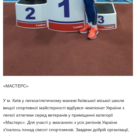
«МАСТЕРС»
У м. Київ у легкоатлетичному манежі Київ­ської міської школи
вищої спортивної май­стерності відбувся чемпіонат України з
легкої атлетики серед ветеранів у приміщенні кате­горії
«Мастерс». Для участі у змаганнях з усіх регіонів України
з’їхалось понад сімсот спортсменів. Завдяки добрій організації,