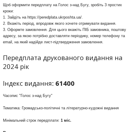
Щоб оформити передплату на Голос з-над Бугу, зробіть 3 простих
кроки:
1. Зайдіть на
https://peredplata.ukrposhta.ua/
.
2. Вкажіть період, впродовж якого хочете отримувати видання.
3. Оформте замовлення. Для цього вкажіть ПІБ замовника, поштову
адресу, за якою потрібно доставляти періодику, номер телефону та
email, на який надійде лист-підтвердження замовлення.
Передплата друкованого видання на
2024 рік
Індекс видання:
61400
Часопис "Голос з-над Бугу"
Тематика: Громадсько-політичні та літературно-художні видання
Мінімальний строк передплати:
1 міс.