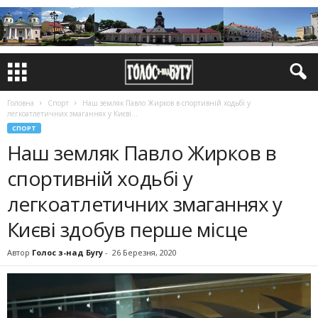
Головна
Спорт
Наш земляк Павло Жирков в спортивній ходьбі у
легкоатлетичних змаганнях у Києві...
СПОРТ
Наш земляк Павло Жирков в
спортивній ходьбі у
легкоатлетичних змаганнях у
Києві здобув перше місце
Автор
Голос з-над Бугу
-
26 Березня, 2020