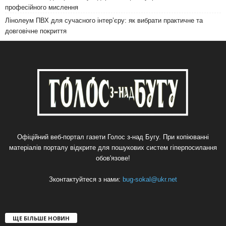
професійного мислення
Лінолеум ПВХ для сучасного інтер’єру: як вибрати практичне та
довговічне покриття
Офіційний веб-портал газети Голос з-над Бугу. При копіюванні
матеріалів порталу відкрите для пошукових систем гіперпосилання
обов'язове!
Зконтактуйтеся з нами:
bug-sokal@ukr.net
ЩЕ БІЛЬШЕ НОВИН