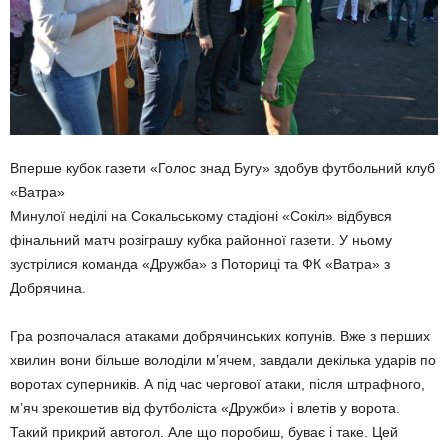
Вперше кубок газети «Голос знад Бугу» здобув футбольний клуб
«Ватра»
Минулої неділі на Сокальському стадіоні «Сокіл» відбувся
фінальний матч розіграшу кубка районної газети. У ньому
зустрілися команда «Дружба» з Поториці та ФК «Ватра» з
Добрячина.
Гра розпочалася атаками добрячинських копунів. Вже з перших
хвилин вони більше володіли м’ячем, завдали декілька ударів по
воротах суперників. А під час чергової атаки, після штрафного,
м’яч зрекошетив від футболіста «Дружби» і влетів у ворота.
Такий прикрий автогол. Але що поробиш, буває і таке. Цей