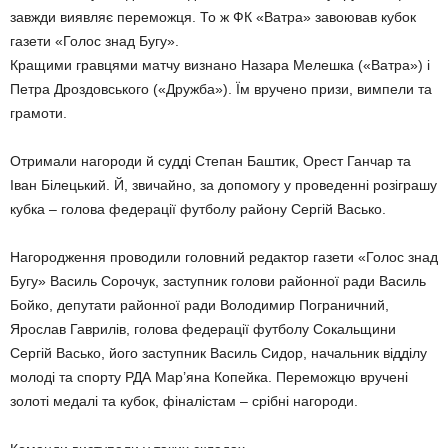
завжди виявляє переможця. То ж ФК «Ватра» завоював кубок
газети «Голос знад Бугу».
Кращими гравцями матчу визнано Назара Мелешка («Ватра») і
Петра Дроздовського («Дружба»). Їм вручено призи, вимпели та
грамоти.
Отримали нагороди й судді Степан Баштик, Орест Ганчар та
Іван Білецький. Й, звичайно, за допомогу у проведенні розіграшу
кубка – голова федерації футболу району Сергій Васько.
Нагородження проводили головний редактор газети «Голос знад
Бугу» Василь Сорочук, заступник голови районної ради Василь
Бойко, депутати районної ради Володимир Пограничний,
Ярослав Гаврилів, голова федерації футболу Сокальщини
Сергій Васько, його заступник Василь Сидор, начальник відділу
молоді та спорту РДА Мар’яна Копейка. Переможцю вручені
золоті медалі та кубок, фіналістам – срібні нагороди.