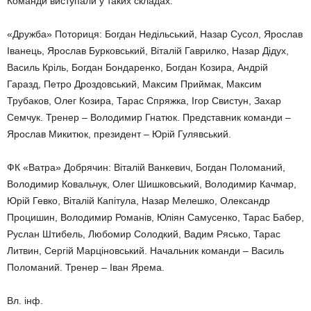
Команди виступали у таких складах.
«Дружба» Поториця: Богдан Недільський, Назар Сусол, Ярослав
Іванець, Ярослав Бурковський, Віталій Гаврилко, Назар Дідух,
Василь Кріль, Богдан Бондаренко, Богдан Козира, Андрій
Гаразд, Петро Дроздовський, Максим Приймак, Максим
Трубаков, Олег Козира, Тарас Спряжка, Ігор Свистун, Захар
Семчук. Тренер – Володимир Гнатюк. Представник команди –
Ярослав Микитюк, президент – Юрій Гулявський.
ФК «Ватра» Добрячин: Віталій Ванкевич, Богдан Поломаний,
Володимир Ковальчук, Олег Шишковський, Володимир Качмар,
Юрій Гевко, Віталій Капітула, Назар Мелешко, Олександр
Процишин, Володимир Романів, Юліян Самусенко, Тарас Бабер,
Руслан Штибель, Любомир Солодкий, Вадим Рясько, Тарас
Литвин, Сергій Марціновський. Начальник команди – Василь
Поломаний. Тренер – Іван Ярема.
Вл. інф.