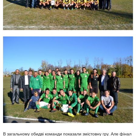
В загальному обидві команди показали змістовну гру. Але фінал