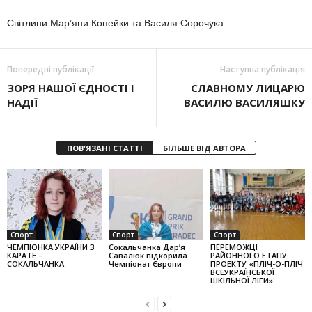
Світлини Мар’яни Копейки та Василя Сорочука.
Попередні публікації
Наступна публікація
ЗОРЯ НАШОЇ ЄДНОСТІ І
СЛАВНОМУ ЛИЦАРЮ
НАДІЇ
ВАСИЛЮ ВАСИЛЯШКУ
ПОВ'ЯЗАНІ СТАТТІ
БІЛЬШЕ ВІД АВТОРА
Спорт
Спорт
Спорт
ЧЕМПІОНКА УКРАЇНИ З
Сокальчанка Дар’я
ПЕРЕМОЖЦІ
КАРАТЕ –
Савалюк підкорила
РАЙОННОГО ЕТАПУ
СОКАЛЬЧАНКА
Чемпіонат Європи
ПРОЕКТУ «ПЛІЧ-О-ПЛІЧ
ВСЕУКРАЇНСЬКОЇ
ШКІЛЬНОЇ ЛІГИ»