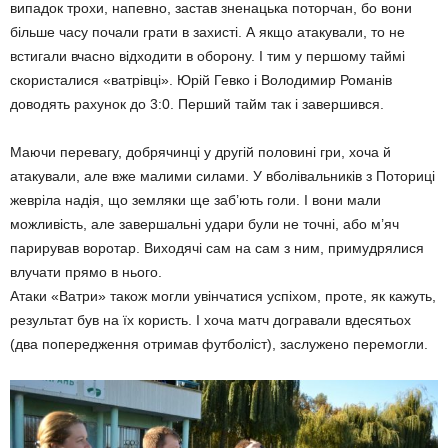
випадок трохи, напевно, застав зненацька поторчан, бо вони
більше часу почали грати в захисті. А якщо атакували, то не
встигали вчасно відходити в оборону. І тим у першому таймі
скористалися «ватрівці». Юрій Гевко і Володимир Романів
доводять рахунок до 3:0. Перший тайм так і завершився.
Маючи перевагу, добрячинці у другій половині гри, хоча й
атакували, але вже малими силами. У вболівальників з Поториці
жевріла надія, що земляки ще заб’ють голи. І вони мали
можливість, але завершальні удари були не точні, або м’яч
парирував воротар. Виходячі сам на сам з ним, примудрялися
влучати прямо в нього.
Атаки «Ватри» також могли увінчатися успіхом, проте, як кажуть,
результат був на їх користь. І хоча матч догравали вдесятьох
(два попередження отримав футболіст), заслужено перемогли.