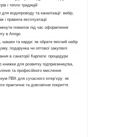
рів і тепло традицій
 для водопроводу та каналізації: вибір,
ж і правила експлуатації
никнути помилок під час оформлення
ту в Amigo
 шашки та нарди: як обрати якісний набір
ому, подарунка чи оптової закупівлі
ання в санаторії Карпати: процедури
с-книжки для розвитку підприємництва,
ління та професійного мислення
еум ПВХ для сучасного інтер’єру: як
ти практичне та довговічне покриття