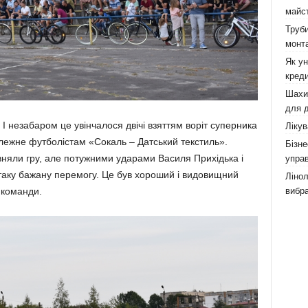
майст
Труби
монта
Як у
креди
Шахи,
для д
 незабаром це увінчалося двічі взяттям воріт суперника
Лікув
належне футболістам «Сокаль – Датський текстиль».
Бізне
івняли гру, але потужними ударами Василя Прихідька і
управ
 таку бажану перемогу. Це був хороший і видовищний
Лінол
вибра
 команди.