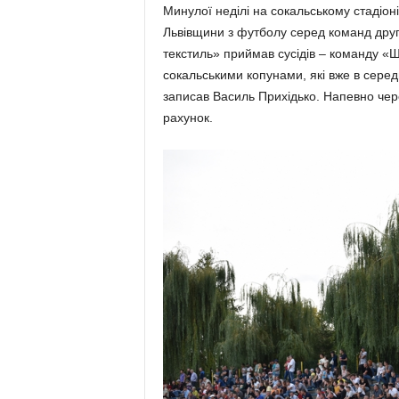
Минулої неділі на сокальському стадіон
Львівщини з футболу серед команд друго
текстиль» приймав сусідів – команду «Ш
сокальськими копунами, які вже в середи
записав Василь Прихідько. Напевно чере
рахунок.