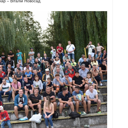
кар – Віта­лій Новосад.