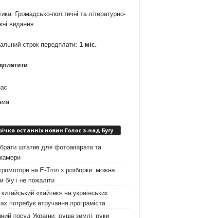
ика: Громадсько-політичні та літературно-
жні видання
мальний строк передплати:
1 міс.
дплатити
нас
ама
річка останніх новин Голос з-над Бугу
брати штатив для фотоапарата та
окамери
ромотори на E-Tron з розборки: можна
и б/у і не пожаліти
китайський «хайтек» на українських
ах потребує втручання програміста
ний посуд України: душа землі, руки