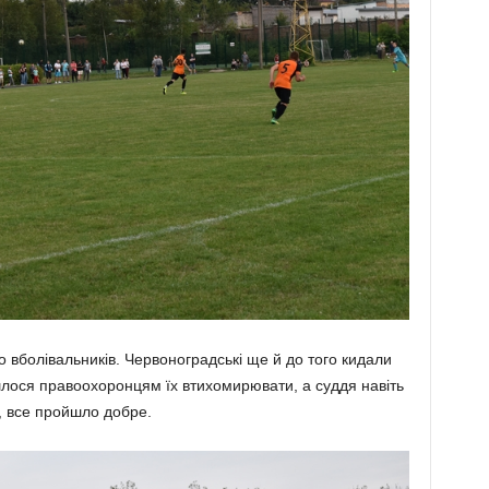
то вболівальників. Червоноградські ще й до того кидали
ося правоохоронцям їх втихоми­рювати, а суддя навіть
, все пройшло добре.