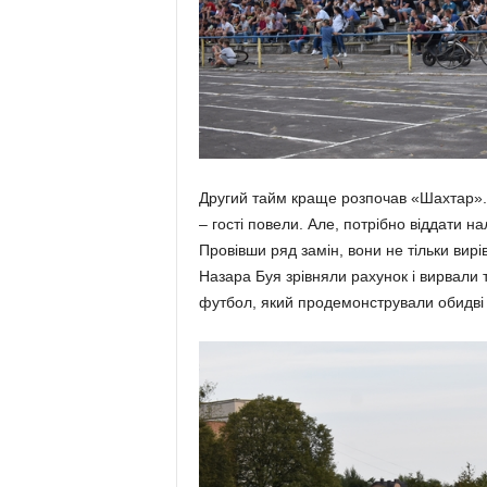
Другий тайм краще розпочав «Шахтар». І
– гості повели. Але, потрібно віддати 
Провівши ряд замін, вони не тільки вир
Назара Буя зрівняли рахунок і вирвали
футбол, який продемонстрували обидві