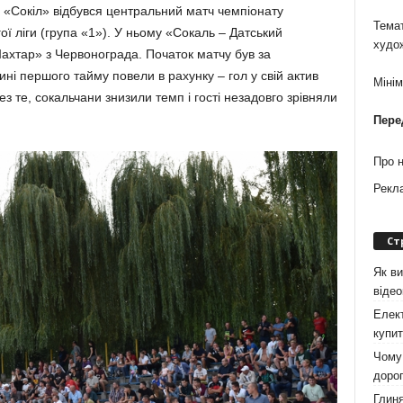
і «Сокіл» відбувся центральний матч чемпіонату
Темат
ї ліги (група «1»). У ньому «Сокаль – Датський
худо
ахтар» з Черво­нограда. Початок матчу був за
ні першого тайму повели в рахунку – гол у свій актив
Міні
з те, сокальчани знизили темп і гості незадовго зрівняли
Пере
Про 
Рекл
Ст
Як ви
віде
Елект
купит
Чому 
дорог
Глиня