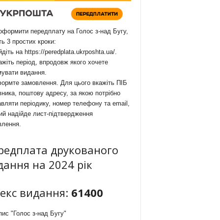
формити передплату на Голос з-над Бугу,
ть 3 простих кроки:
йдіть на
https://peredplata.ukrposhta.ua/
.
ажіть період, впродовж якого хочете
мувати видання.
ормте замовлення. Для цього вкажіть ПІБ
ника, поштову адресу, за якою потрібно
вляти періодику, номер телефону та email,
ий надійде лист-підтвердження
влення.
редплата друкованого
дання на 2024 рік
декс видання:
61400
ис "Голос з-над Бугу"