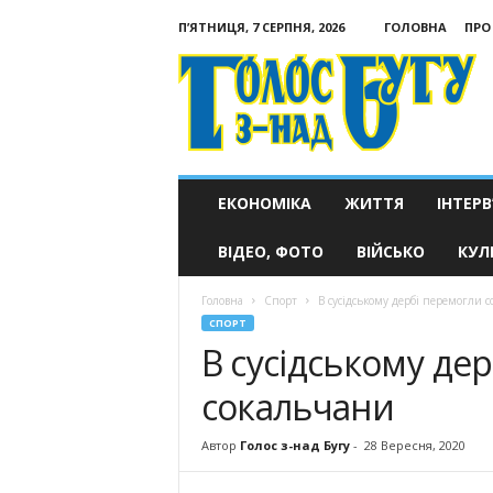
П’ЯТНИЦЯ, 7 СЕРПНЯ, 2026
ГОЛОВНА
ПРО
Голос
з-
над
Бугу
ЕКОНОМІКА
ЖИТТЯ
ІНТЕРВ
ВІДЕО, ФОТО
ВІЙСЬКО
КУЛ
Головна
Спорт
В сусідському дербі перемогли 
СПОРТ
В сусідському де
сокальчани
Автор
Голос з-над Бугу
-
28 Вересня, 2020