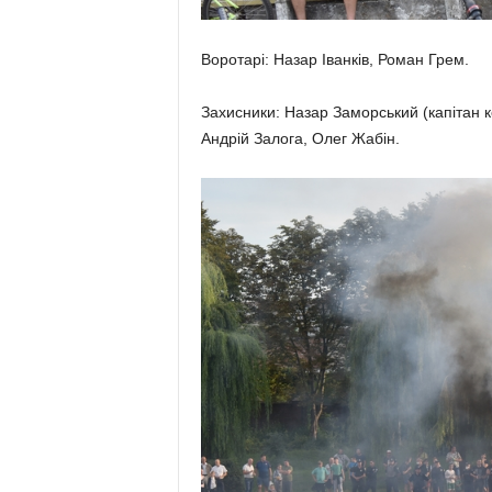
Воротарі: На­зар Іванків, Ро­ман Грем.
Захисники: На­­зар Замор­ський (капіта
Андрій Залога, Олег Жабін.