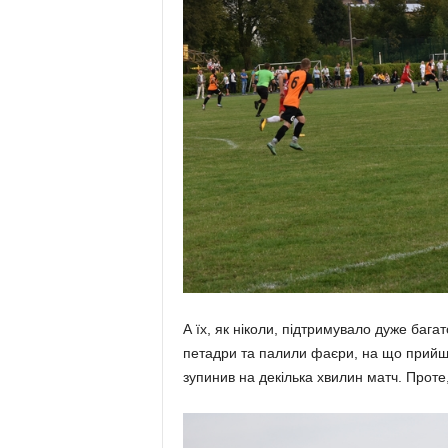
А їх, як ніколи, підтримувало дуже бага
петадри та палили фаєри, на що прийшл
зупинив на декілька хвилин матч. Проте