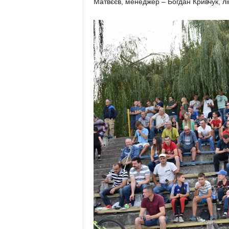
Мат­вєєв, мене­джер – Богдан Крив­чук, лі