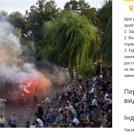
Щоб о
зробі
1. За
2. Вк
отри
3. Оф
замов
доста
на як
замо
Пе
ви
Ін
Часоп