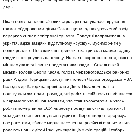
дар».
Після обіду на площі Січових стрільців планувалося вручення
гра­мот обдарованим дітям Сокаль­щини, однак урочистий захід
пе­рервав сигнал повітряної тривоги. Присутні попрямували в
укриття, адже завдяки підступному «сусі­ду», мусимо жити у
нових реаліях. По закінченні тривоги, яка тривала майже годину,
глядачі повернулись на площу. На жаль, ворог цього дня, ніяк не
міг вгамуватися і лише представники влади – Сокальський
міський голова Сергій Касян, голо­ва Червоноградської районної
ра­ди Андрій Порицький, заступник голови Червоноградської РВА
Во­лодимир Катерина привітали з Днем Незалежності та
подякували жителям громади, які роблять свій посильний внесок
у перемогу: хто пішов воювати, хто став волон­тером, а хтось
робить пожертви на ЗСУ, як знову прозвучав сигнал тривоги. І
усім довелося поверну­тися в укриття. Ворог щодня теро­ри­зує
нас ракетами, вбиває мирне населення, російські фашисти вик­
ра­дають наших дітей і женуть україн­ців у фільтраційні табори…