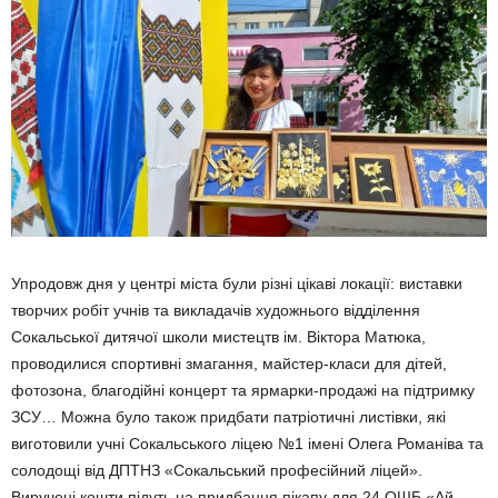
Упродовж дня у центрі міста були різні цікаві локації: виставки
твор­чих робіт учнів та викладачів ху­дожнього відділення
Сокальської ди­тячої школи мистецтв ім. Віктора Матюка,
проводилися спортивні змагання, майстер-класи для дітей,
фотозона, благодійні концерт та яр­марки-продажі на підтримку
ЗСУ… Можна було також придбати патріотичні листівки, які
виготовили учні Сокальського ліцею №1 імені Оле­га Романіва та
солодощі від ДПТНЗ «Сокальський професійний ліцей».
Виручені кошти підуть на придбання пікапу для 24 ОШБ «Ай­