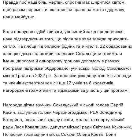
Правда про наші біль, жертви, спро­тив має ширитися світом,
щоб разом перемогти, відстоявши пра­во на життя і державу,
наше май­бут­нє.
Коли пролунав відбій тривоги, урочистий захід продовжився,
наче підтвердження того, що після тем­ряви завжди приходить
світло. На площі під оплески рідних та вчи­те­лів, 22 обдарованих
хлопців і дів­чат та чотири колективи Сокаль­щини отримали
іменні дипломи й одноразову грошову допомогу в рам­­ках
програми підтримки обда­рованої учнівської молоді Сокаль­сь­кої
міської ради на 2022 рік. За пропозицією де­путатів міської ради
та членів екс­пертної комісії ще 12 учнів та 8 ко­лективів
нагороджені грамотами та відзнаками за участь у цій прог­рамі.
Нагороди дітям вручили Сокаль­ський міський голова Сергій
Касян, заступник голови Червоноградсь­кої РВА Володимир
Катерина, на­чальник відділу освіти, молоді та спорту міської
ради Леся Кова­ли­шин, депутат міської ради Світлана Ксьонжик,
Почесний громадянин міста Сокаля Олена Кретів. Вони