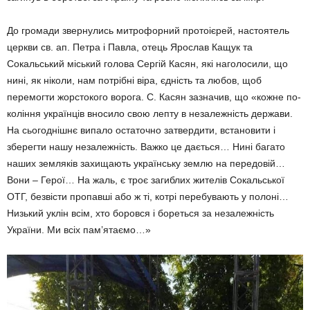
До громади звернулись митро­фор­ний протоієрей, настоятель
церк­ви св. ап. Петра і Павла, отець Ярослав Кащук та
Сокальський міський голова Сергій Касян, які наголосили, що
нині, як ніколи, нам потрібні віра, єдність та любов, щоб
перемогти жорстокого ворога. С. Касян зазначив, що «кожне по­
коління українців вносило свою леп­ту в незалежність держави.
На сьогоднішнє випало остаточно зат­вердити, встановити і
зберегти на­шу незалежність. Важко це даєть­ся… Нині багато
наших земляків за­хищають українську землю на передовій…
Вони – Герої… На жаль, є троє загиблих жителів Со­каль­ської
ОТГ, безвісти пропавші або ж ті, котрі перебувають у поло­ні…
Низький уклін всім, хто боровся і бореться за незалежність
України. Ми всіх пам’ятаємо…»