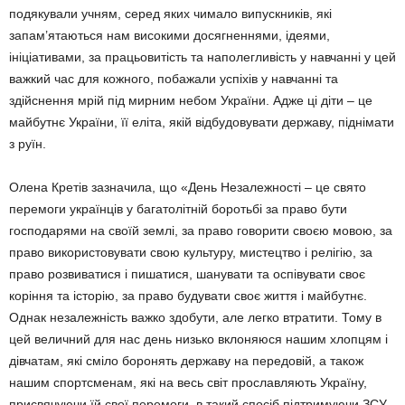
подякували учням, серед яких чи­ма­ло випускників, які
запам’ята­ються нам високими досягнен­ня­ми, ідеями,
ініціативами, за працьо­ви­тість та наполегливість у нав­чанні у цей
важкий час для кож­ного, побажали успіхів у навчанні та
здійснення мрій під мирним небом України. Адже ці діти – це
майбутнє України, її еліта, якій відбудовувати державу, піднімати
з руїн.
Олена Кретів зазначила, що «Де­нь Незалежності – це свято
пере­моги українців у багатолітній бо­ротьбі за право бути
господарями на своїй землі, за право говорити своєю мовою, за
право викорис­товувати свою культуру, мистецтво і релігію, за
право розвиватися і пишатися, шанувати та оспівувати своє
коріння та історію, за право будувати своє життя і майбутнє.
Однак незалежність важко здобути, але легко втратити. Тому в
цей ве­личний для нас день низько вкло­няюся нашим хлопцям і
дівчатам, які сміло боронять державу на передовій, а також
нашим спорт­сме­нам, які на весь світ прослав­ляють Україну,
присвячуючи їй свої перемоги, в такий спосіб підтри­му­ючи ЗСУ.