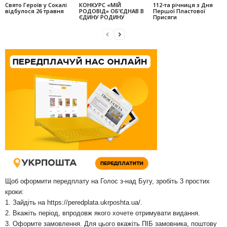
Свято Героїв у Сокалі
КОНКУРС «МІЙ
112-та річниця з Дня
відбулося 26 травня
РОДОВІД» ОБ’ЄДНАВ В
Першої Пластової
ЄДИНУ РОДИНУ
Присяги
Щоб оформити передплату на Голос з-над Бугу, зробіть 3 простих
кроки:
1. Зайдіть на
https://peredplata.ukrposhta.ua/
.
2. Вкажіть період, впродовж якого хочете отримувати видання.
3. Оформте замовлення. Для цього вкажіть ПІБ замовника, поштову