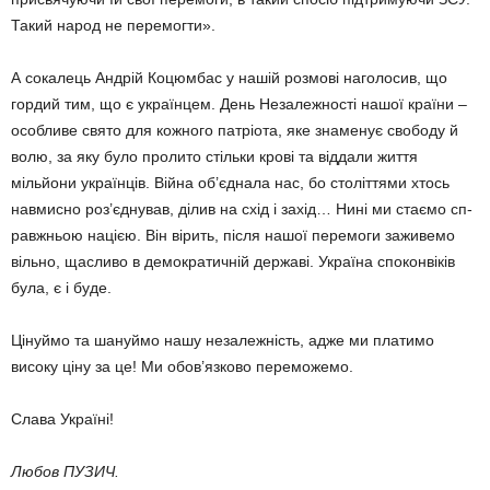
Такий народ не пере­могти».
А сокалець Андрій Коцюмбас у нашій розмові наголосив, що
гор­дий тим, що є українцем. День Не­залежності нашої країни –
особливе свято для кожного патріота, яке зна­менує свободу й
волю, за яку було пролито стільки крові та від­дали життя
мільйони українців. Війна об’єднала нас, бо століттями хтось
навмисно роз’єднував, ділив на схід і захід… Нині ми стаємо сп­
рав­­жньою нацією. Він вірить, після нашої перемоги заживемо
вільно, щасливо в демократичній державі. Україна споконвіків
була, є і буде.
Цінуймо та шануймо нашу неза­лежність, адже ми платимо
високу ціну за це! Ми обов’язково перемо­жемо.
Слава Україні!
Любов ПУЗИЧ.