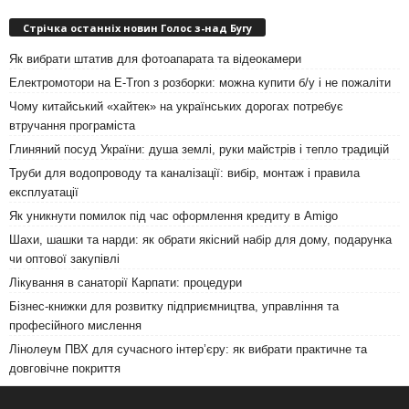
Стрічка останніх новин Голос з-над Бугу
Як вибрати штатив для фотоапарата та відеокамери
Електромотори на E-Tron з розборки: можна купити б/у і не пожаліти
Чому китайський «хайтек» на українських дорогах потребує
втручання програміста
Глиняний посуд України: душа землі, руки майстрів і тепло традицій
Труби для водопроводу та каналізації: вибір, монтаж і правила
експлуатації
Як уникнути помилок під час оформлення кредиту в Amigo
Шахи, шашки та нарди: як обрати якісний набір для дому, подарунка
чи оптової закупівлі
Лікування в санаторії Карпати: процедури
Бізнес-книжки для розвитку підприємництва, управління та
професійного мислення
Лінолеум ПВХ для сучасного інтер’єру: як вибрати практичне та
довговічне покриття