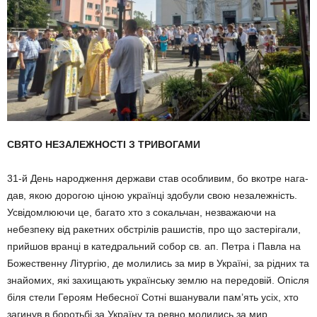
СВЯТО НЕЗАЛЕЖНОСТІ З ТРИВОГАМИ
31-й День народження держави став особливим, бо вкотре нага­
дав, якою дорогою ціною українці здобули свою незалежність.
Усві­дом­люючи це, багато хто з сокаль­чан, незважаючи на
небезпеку від ракетних обстрілів рашистів, про що застерігали,
прийшов вранці в катедральний собор св. ап. Петра і Павла на
Божественну Літургію, де молились за мир в Україні, за рід­них та
знайомих, які захищають українську землю на передовій. Опіс­ля
біля стели Героям Небесної Сотні вшанували пам’ять усіх, хто
загинув в боротьбі за Україну та рев­но молились за мир.