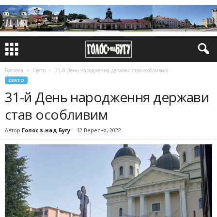
Головна
Свято
31-й День народження держави став особливим
СВЯТО
31-й День народження держави
став особливим
Автор
Голос з-над Бугу
-
12 Вересня, 2022