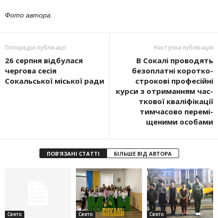
Фото автора.
Попередні публікації
Наступна публікація
26 серпня відбулася
В Сокалі про­водять
чергова сесія
безоплатні коротко­
Сокальської міської ради
строкові профе­сійні
курси з отриманням час­
т­кової ква­лі­фікації
тимчасово перемі­
щеними особами
ПОВ'ЯЗАНІ СТАТТІ
БІЛЬШЕ ВІД АВТОРА
Свято
Свято
Свято