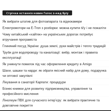
Стрічка останніх новин Голос з-над Бугу
Як вибрати штатив для фотоапарата та відеокамери
Електромотори на E-Tron з розборки: можна купити б/у і не пожаліти
Чому китайський «хайтек» на українських дорогах потребує
втручання програміста
Глиняний посуд України: душа землі, руки майстрів і тепло традицій
Труби для водопроводу та каналізації: вибір, монтаж і правила
експлуатації
Як уникнути помилок під час оформлення кредиту в Amigo
Шахи, шашки та нарди: як обрати якісний набір для дому, подарунка
чи оптової закупівлі
Лікування в санаторії Карпати: процедури
Бізнес-книжки для розвитку підприємництва, управління та
професійного мислення
Лінолеум ПВХ для сучасного інтер’єру: як вибрати практичне та
довговічне покриття