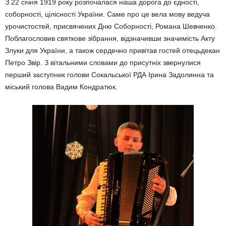
З 22 січня 1919 року розпочалася наша дорога до єдності,
соборності, цілісності України. Саме про це вела мову ведуча
урочистостей, присвячених Дню Соборності, Романа Шевченко.
Поблагословив святкове зібрання, відзначивши значимість Акту
Злуки для України, а також сердечно привітав гостей отецьдекан
Петро Звір. З вітальними словами до присутніх звернулися
перший заступник голови Сокальської РДА Ірина Задолинна та
міський голова Вадим Кондратюк.