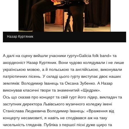
Назар Куртяник
А далі на сцену вийшли учасники гурту«Galicia folk band» та
акордеоніст Назар Куртяник. Вони чудово колядували і не лише
українською мовою, а й польською та англійською, виконували
патріотичних пісень. У складі цього гурту виступає двоє наших
земляків: Володимир Іванець та Оксана Зубенко. А Назар
виконував класичні твори та знаменитий «Щедрик».
Ось що сказав про концерт та свій гурт його лідер, викладач та
заступник директора Львівського музичного коледжу імені
Станіслава Людкевича Володимир Іванець: «Враження від
концерту несамовиті, я навіть не сподівався аж на таку
чисельність глядачів. Публіка з першої пісні дуже щиро та