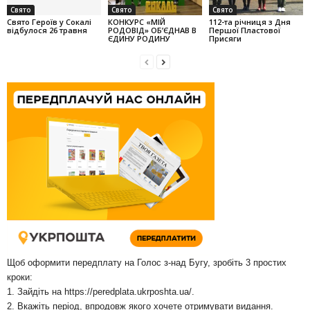
Свято
Свято
Свято
Свято Героїв у Сокалі
КОНКУРС «МІЙ
112-та річниця з Дня
відбулося 26 травня
РОДОВІД» ОБ’ЄДНАВ В
Першої Пластової
ЄДИНУ РОДИНУ
Присяги
Щоб оформити передплату на Голос з-над Бугу, зробіть 3 простих
кроки:
1. Зайдіть на
https://peredplata.ukrposhta.ua/
.
2. Вкажіть період, впродовж якого хочете отримувати видання.