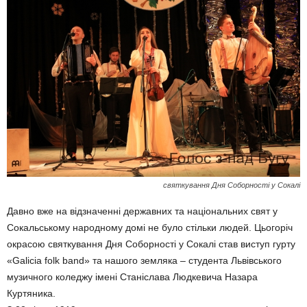
святкування Дня Соборності у Сокалі
Давно вже на відзначенні державних та національних свят у
Сокальському народному домі не було стільки людей. Цьогоріч
окрасою святкування Дня Соборності у Сокалі став виступ гурту
«Galicia folk band» та нашого земляка – студента Львівського
музичного коледжу імені Станіслава Людкевича Назара
Куртяника.