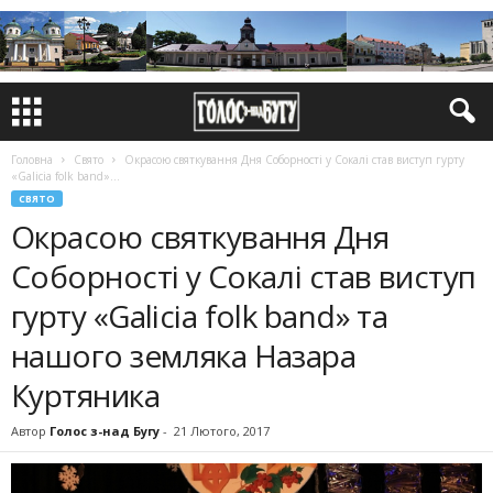
Головна
Свято
Окрасою святкування Дня Соборності у Сокалі став виступ гурту
«Galicia folk band»...
СВЯТО
Окрасою святкування Дня
Соборності у Сокалі став виступ
гурту «Galicia folk band» та
нашого земляка Назара
Куртяника
Автор
Голос з-над Бугу
-
21 Лютого, 2017