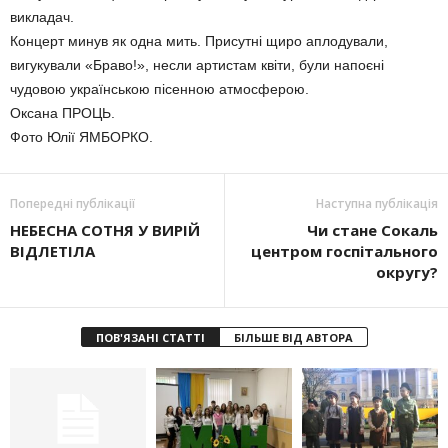
викладач.
Концерт минув як одна мить. Присутні щиро аплодували,
вигукували «Браво!», несли артистам квіти, були напоєні
чудовою українською пісенною атмосферою.
Оксана ПРОЦЬ.
Фото Юлії ЯМБОРКО.
Попередні публікації
Наступна публікація
НЕБЕСНА СОТНЯ У ВИРІЙ
Чи стане Сокаль
ВІДЛЕТІЛА
центром госпітального
округу?
ПОВ'ЯЗАНІ СТАТТІ
БІЛЬШЕ ВІД АВТОРА