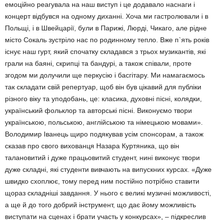
емоційно реагувала на наш виступ і це додавало наснаги і
концерт відбувся на одному диханні. Хоча ми гастролювали і в
Польщі, і в Швейцарії, були в Парижі, Люрді, Чикаго, але рідне
місто Сокаль зустріло нас по родинному тепло. Вже п`ять років
існує наш гурт, який спочатку складався з трьох музикантів, які
грали на баяні, скрипці та бандурі, а також співали, проте
згодом ми долучили ще перкусію і басгітару. Ми намагаємось
так складати свій репертуар, щоб він був цікавий для публіки
різного віку та уподобань, це: класика, духовні пісні, колядки,
український фольклор та авторські пісні. Виконуємо твори
українською, польською, англійською та німецькою мовами».
Володимир Іванець щиро подякував усім спонсорам, а також
сказав про свого вихованця Назара Куртяника, що він
талановитий і дуже працьовитий студент, нині виконує твори
дуже складні, які студенти вивчають на випускних курсах. «Дуже
швидко схоплює, тому перед ним постійно потрібно ставити
щораз складніші завдання. У нього є великі музичні можливості,
а ще й до того добрий інструмент, що дає йому можливість
виступати на сценах і брати участь у конкурсах», – підкреслив