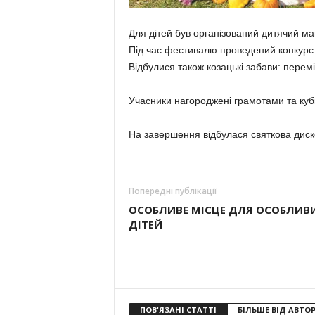
Для дітей був організований дитячий м
Під час фестивалю проведений конкурс
Відбулися також козацькі забави: перем
Учасники нагороджені грамотами та куб
На завершення відбулася святкова диск
Попередні публікації
ОСОБЛИВЕ МІСЦЕ ДЛЯ ОСОБЛИВ
ДІТЕЙ
ПОВ'ЯЗАНІ СТАТТІ
БІЛЬШЕ ВІД АВТО