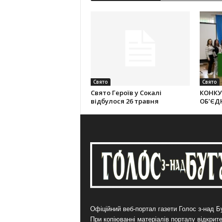
Свято
Свято
Свято Героїв у Сокалі
КОНКУ
відбулося 26 травня
ОБ’ЄД
Офіційний веб-портал газети Голос з-над Бу
При копіюванні матеріалів порталу відкрит