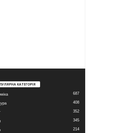
ПУЛЯРНА КАТЕГОРІЯ
687
міка
408
тура
352
т
345
и
214
о