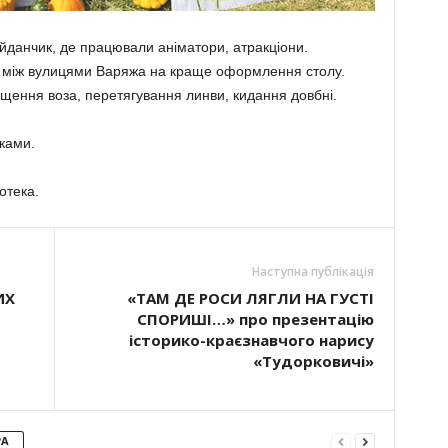
айданчик, де працювали аніматори, атракціони.
 між вулицями Варяжа на краще оформлення столу.
іщення воза, перетягування линви, кидання довбні.
ками.
отека.
Наступна публікація
ИХ
«ТАМ ДЕ РОСИ ЛЯГЛИ НА ГУСТІ
СПОРИШІ…» про презентацію
історико-краєзнавчого нарису
«Тудорковичі»
РА