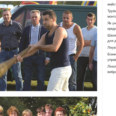
майст
Труби
монта
Як у
креди
Шахи,
для д
Лікув
Бізне
управ
Лінол
вибра