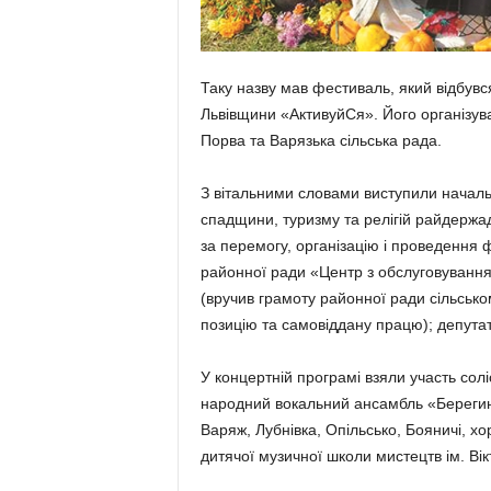
Таку назву мав фестиваль, який відбув
Львівщини «АктивуйСя». Його організува
Порва та Варязька сільська рада.
З вітальними словами виступили начальн
спадщини, туризму та релігій райдержа
за перемогу, організацію і проведення 
районної ради «Центр з обслуговування
(вручив грамоту районної ради сільсько
позицію та самовіддану працю); депута
У концертній програмі взяли участь сол
народний вокальний ансамбль «Берегиня
Варяж, Лубнівка, Опільсько, Бояничі, хо
дитячої музичної школи мистецтв ім. Ві