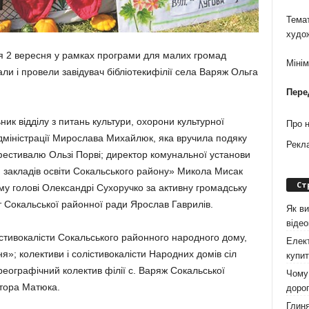
Темат
худо
ся 2 вересня у рамках програми для малих громад
Міні
ли і провели завідувач бібліотекифілії села Варяж Ольга
Пере
ик відділу з питань культури, охорони культурної
Про 
дміністрації Мирослава Михайлюк, яка вручила подяку
Рекл
фестивалю Ользі Порві; директор комунальної установи
 закладів освіти Сокальського району» Микола Мисак
Ст
му голові Олександрі Сухоручко за активну громадську
т Сокальської районної ради Ярослав Гаврилів.
Як ви
віде
істивокалісти Сокальського районного народного дому,
Елект
»; колективи і солістивокалісти Народних домів сіл
купит
реографічний колектив філії с. Варяж Сокальської
Чому 
ктора Матюка.
дорог
Глиня