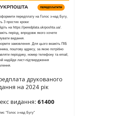
формити передплату на Голос з-над Бугу,
ть 3 простих кроки:
йдіть на
https://peredplata.ukrposhta.ua/
.
ажіть період, впродовж якого хочете
мувати видання.
ормте замовлення. Для цього вкажіть ПІБ
ника, поштову адресу, за якою потрібно
вляти періодику, номер телефону та email,
ий надійде лист-підтвердження
влення.
редплата друкованого
дання на 2024 рік
декс видання:
61400
ис "Голос з-над Бугу"