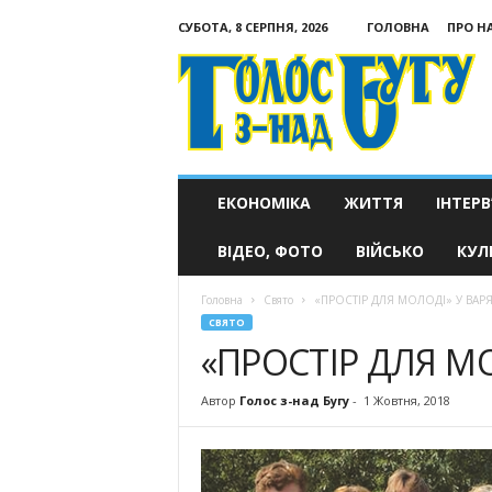
СУБОТА, 8 СЕРПНЯ, 2026
ГОЛОВНА
ПРО Н
Голос
з-
над
Бугу
ЕКОНОМІКА
ЖИТТЯ
ІНТЕРВ
ВІДЕО, ФОТО
ВІЙСЬКО
КУЛ
Головна
Свято
«ПРОСТІР ДЛЯ МОЛОДІ» У ВАР
СВЯТО
«ПРОСТІР ДЛЯ М
Автор
Голос з-над Бугу
-
1 Жовтня, 2018