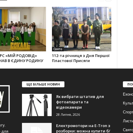
Свято
РС «МІЙ РОДОВІД»
112-та річниця з Дня Першої
НАВ В ЄДИНУ РОДИНУ
Пластової Присяги
ЩЕ БІЛЬШЕ НОВИН
ПО
Еконо
Як вибрати штатив для
фотоапарата та
Куль
відеокамери
Спор
28 Липня, 2026
Лист
Електромотори на E-Tron з
гу.
Свят
розборки: можна купити б/
е для