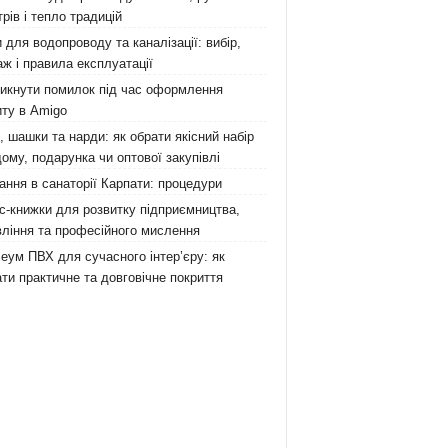
рів і тепло традицій
 для водопроводу та каналізації: вибір,
ж і правила експлуатації
никнути помилок під час оформлення
ту в Amigo
 шашки та нарди: як обрати якісний набір
ому, подарунка чи оптової закупівлі
ання в санаторії Карпати: процедури
с-книжки для розвитку підприємництва,
ління та професійного мислення
еум ПВХ для сучасного інтер’єру: як
ти практичне та довговічне покриття