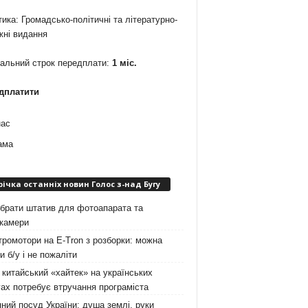
ика: Громадсько-політичні та літературно-
жні видання
мальний строк передплати:
1 міс.
дплатити
нас
ама
річка останніх новин Голос з-над Бугу
брати штатив для фотоапарата та
окамери
ромотори на E-Tron з розборки: можна
и б/у і не пожаліти
китайський «хайтек» на українських
ах потребує втручання програміста
ний посуд України: душа землі, руки