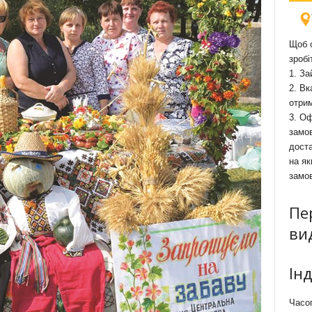
Щоб о
зробі
1. За
2. Вк
отри
3. Оф
замов
доста
на як
замо
Пе
ви
Ін
Часоп