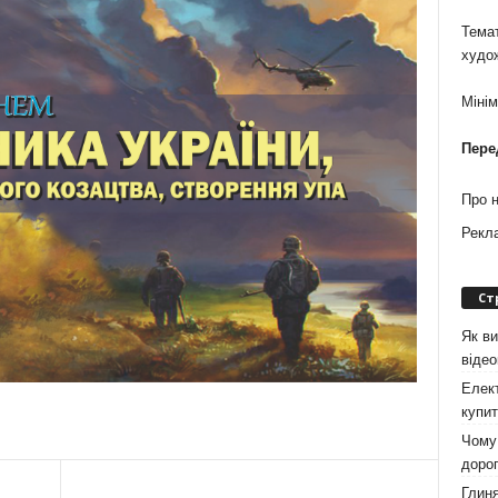
Темат
худо
Міні
Пере
Про 
Рекл
Ст
Як ви
віде
Елект
купит
Чому 
дорог
Глиня