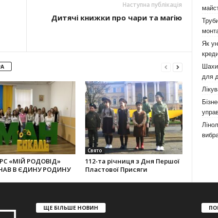
Наступна публікація
майст
Дитячі книжки про чари та магію
Труби
монта
Як у
креди
РА
Шахи,
для д
Лікув
Бізне
управ
Лінол
вибра
Свято
РС «МІЙ РОДОВІД»
112-та річниця з Дня Першої
НАВ В ЄДИНУ РОДИНУ
Пластової Присяги
ЩЕ БІЛЬШЕ НОВИН
ПО