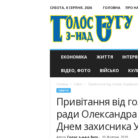
СУБОТА, 8 СЕРПНЯ, 2026
ГОЛОВНА
ПРО Н
Голос
з-
над
Бугу
ЕКОНОМІКА
ЖИТТЯ
ІНТЕРВ
ВІДЕО, ФОТО
ВІЙСЬКО
КУЛ
Головна
Свято
Привітання від голови Львівсько
СВЯТО
Привітання від го
ради Олександра
Днем захисника 
Автор
Голос з-над Бугу
-
10 Жовтня, 2019