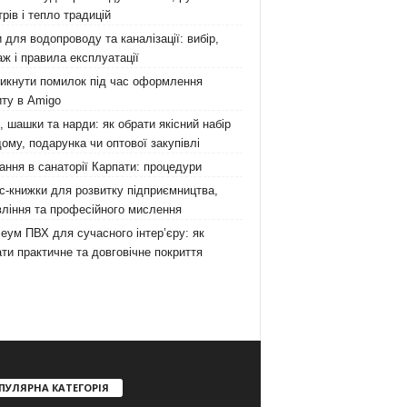
рів і тепло традицій
 для водопроводу та каналізації: вибір,
ж і правила експлуатації
никнути помилок під час оформлення
ту в Amigo
 шашки та нарди: як обрати якісний набір
ому, подарунка чи оптової закупівлі
ання в санаторії Карпати: процедури
с-книжки для розвитку підприємництва,
ління та професійного мислення
еум ПВХ для сучасного інтер’єру: як
ти практичне та довговічне покриття
ПУЛЯРНА КАТЕГОРІЯ