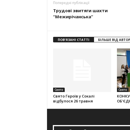
Попередні публікації
Трудові звитяги шахти
“Межирічанська”
ПОВ'ЯЗАНІ СТАТТІ
БІЛЬШЕ ВІД АВТО
Свято
Свято
Свято Героїв у Сокалі
КОНКУ
відбулося 26 травня
ОБ’ЄД