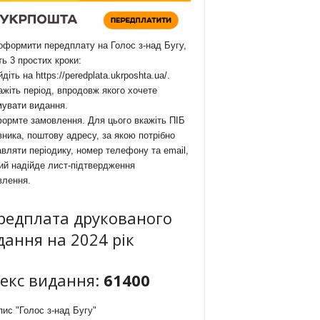
формити передплату на Голос з-над Бугу,
ть 3 простих кроки:
йдіть на
https://peredplata.ukrposhta.ua/
.
ажіть період, впродовж якого хочете
мувати видання.
ормте замовлення. Для цього вкажіть ПІБ
ника, поштову адресу, за якою потрібно
вляти періодику, номер телефону та email,
ий надійде лист-підтвердження
влення.
редплата друкованого
дання на 2024 рік
декс видання:
61400
ис "Голос з-над Бугу"