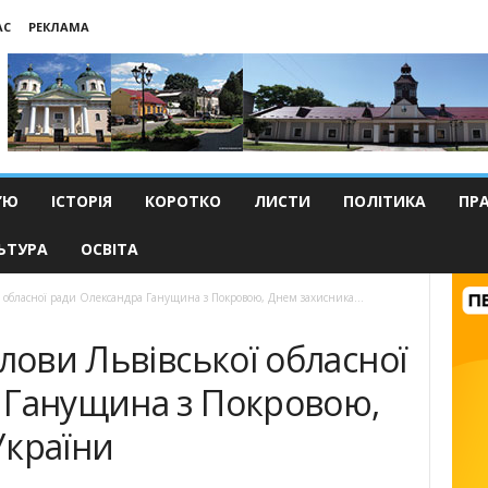
АС
РЕКЛАМА
’Ю
ІСТОРІЯ
КОРОТКО
ЛИСТИ
ПОЛІТИКА
ПР
ЬТУРА
ОСВІТА
ї обласної ради Олександра Ганущина з Покровою, Днем захисника...
лови Львівської обласної
 Ганущина з Покровою,
України