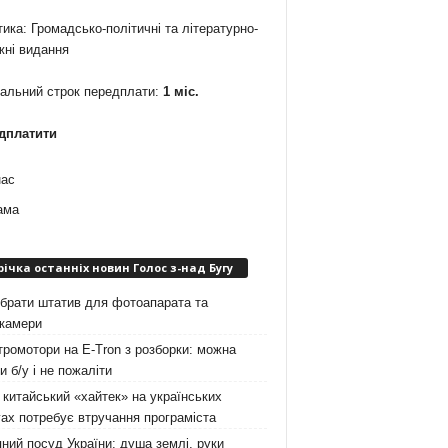
ика: Громадсько-політичні та літературно-
жні видання
мальний строк передплати:
1 міс.
дплатити
нас
ама
річка останніх новин Голос з-над Бугу
брати штатив для фотоапарата та
окамери
ромотори на E-Tron з розборки: можна
и б/у і не пожаліти
китайський «хайтек» на українських
ах потребує втручання програміста
ний посуд України: душа землі, руки