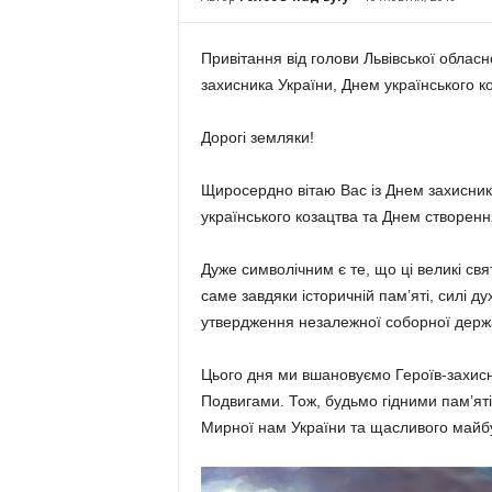
Привітання від голови Львівської обла
захисника України, Днем українського к
Дорогі земляки!
Щиросердно вітаю Вас із Днем захисник
українського козацтва та Днем створен
Дуже символічним є те, що ці великі свя
саме завдяки історичній пам’яті, силі д
утвердження незалежної соборної держ
Цього дня ми вшановуємо Героїв-захисни
Подвигами. Тож, будьмо гідними пам’яті
Мирної нам України та щасливого майбу