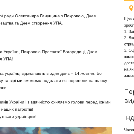
сної ради Олександра Ганущина з Покровою, Днем
Щоб о
озацтва та Днем створення УПА.
зробі
1. За
2. Вк
отри
3. Оф
а України, Покровою Пресвятої Богородиці, Днем
замов
ня УПА!
доста
на як
та українці відзначають в один день – 14 жовтня. Бо
замо
уху та вірі ми зможемо подолати всі перепони на шляху
ави.
Пе
ви
ків України і з вдячністю схиляємо голови перед їхніми
 наших патріотів!
Ін
тнього українцям!
Часоп