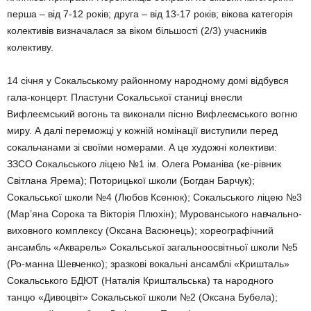
перша – від 7-12 років; друга – від 13-17 років; вікова категорія
колективів визначалася за віком більшості (2/3) учасників
колективу.
14 січня у Сокальському районному народному домі відбувся
гала-концерт. Пластуни Сокальської станиці внесли
Вифлеємський вогонь та виконали пісню Вифлеємського вогню
миру. А далі переможці у кожній номінації виступили перед
сокальчанами зі своїми номерами. А це художні колективи:
ЗЗСО Сокальського ліцею №1 ім. Олега Романіва (ке-рівник
Світлана Ярема); Поторицької школи (Богдан Барчук);
Сокальської школи №4 (Любов Ксенюк); Сокальського ліцею №3
(Мар’яна Сорока та Вікторія Плюхін); Мурованського навчально-
виховного комплексу (Оксана Васюнець); хореографічний
ансамбль «Акварель» Сокальської загальноосвітньої школи №5
(Ро-манна Шевченко); зразкові вокальні ансамблі «Кришталь»
Сокальського БДЮТ (Наталiя Криштальська) та народного
танцю «Дивоцвіт» Сокальської школи №2 (Оксана Бубела);