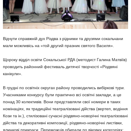
Відчути справжній дух Різдва з рідними та друзями сокальчани
мали можливісь на «той другий празник святого Василя».
Щороку відділ освіти Сокальської РДА (методист Галина Матвіїв)
проводить районний фестиваль дитячої творчості «Різдвяні
канікули».
В грудні по освітніх округах району проводились вибіркові тури.
Учасниками конкурсу були практично всі освітні заклади, а це
понад 30 колективів. Вони представляли свої номери в таких
номінаціях, як традиційні театралізовані дійства (вертеп, водіння
Кози та ін.), стилізовані сучасні різдвяно-новорічні театралізовані
дійства та декоративні композиції, різдвяно-новорічні листівки,
ялинкові прикраси. Переможців обирали по вікових категоріях: