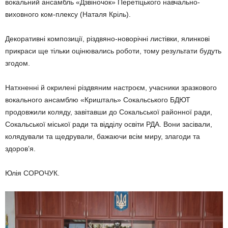
вокальний ансамбль «Дзвіночок» Перетіцького навчально-
виховного ком-плексу (Наталя Кріль).
Декоративні композиції, різдвяно-новорічні листівки, ялинкові
прикраси ще тільки оцінювались роботи, тому результати будуть
згодом.
Натхненні й окрилені різдвяним настроєм, учасники зразкового
вокального ансамблю «Кришталь» Сокальського БДЮТ
продовжили коляду, завітавши до Сокальської районної ради,
Сокальської міської ради та відділу освіти РДА. Вони засівали,
колядували та щедрували, бажаючи всім миру, злагоди та
здоров’я.
Юлія СОРОЧУК.