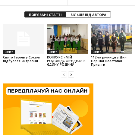
ПОВ'ЯЗАНІ СТАТТІ
БІЛЬШЕ ВІД АВТОРА
Свято
Свято
Свято
Свято Героїв у Сокалі
КОНКУРС «МІЙ
112-та річниця з Дня
відбулося 26 травня
РОДОВІД» ОБ’ЄДНАВ В
Першої Пластової
ЄДИНУ РОДИНУ
Присяги