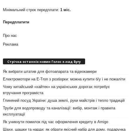
Мінімальний строк передплати:
1 міс.
Передплатити
Про нас
Реклама
Стрічка останніх новин Голос з-над Бугу
Як вибрати штатив для фотоапарата та відеокамери
Електромотори на E-Tron з розборки: можна купити б/у і не пожаліти
Чому китайський «хайтек» на українських дорогах потребує
втручання програміста
Глиняний посуд України: душа землі, руки майстрів і тепло традицій
Труби для водопроводу та каналізації: вибір, монтаж і правила
експлуатації
Як уникнути помилок під час оформлення кредиту в Amigo
Шахи, шашки та нарди: як обрати якісний набір для дому, подарунка