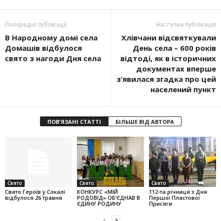
Попередні публікації
Наступна публікація
В Народному домі села
Хлівчани відсвяткували
Домашів відбулося
День села – 600 років
свято з нагоди Дня села
відтоді, як в історичних
документах вперше
з’явилася згадка про цей
населений пункт
ПОВ'ЯЗАНІ СТАТТІ
БІЛЬШЕ ВІД АВТОРА
Свято
Свято
Свято
Свято Героїв у Сокалі
КОНКУРС «МІЙ
112-та річниця з Дня
відбулося 26 травня
РОДОВІД» ОБ’ЄДНАВ В
Першої Пластової
ЄДИНУ РОДИНУ
Присяги