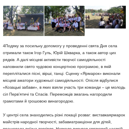
4Подяку за посильну допомогу у проведенні свята Дня села
отримали також Ігор Гуль, Юрій Шкварка, а також автор цих
рядків. А далі місцеві активісти творчої самодіяльності
наповнили свято чудовою концертною програмою, в якій
перепліталися пісні, вірші, танці. Сценку «Ярмарок» виконали
місцеві аматори художньої самодіяльності. Опісля відбулися
«Козацькі забави», в яких взяли участь три команди – це молодь
сіл Перв’ятичі та Спасів. Переможців змагань нагородили
грамотами й грошовою винагородою.
У центрі села знаходились різні локації розваг: виставкаярмарок
майстрів народної творчості, забавиатракціони для дітей,
працювала виїзна торгівля. Навколо вирував святковий настрій.