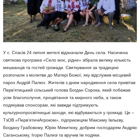
У с. Спасів 24 липня жителі відзначали День села. Насичена
святкова програма «Село моє, рідне» зібрала велику кількість
мешканців та гостей громади. Святкування за традицею
розпочали з молитви до Матері Божої, яку відслужив місцевий
парох Андрій Палюх. Жителів з днем народження села привітав
Перв’ятицький сільський голова Богдан Сорока, який побажав
усім благополуччя, процвітання та мирного неба, а також
подякував спонсорам, які завжди підтримують
культурнопросвітницькі заходи, які відбуваються у громаді. Це –
ТзОВ «Перв’ятичіАгроком», підприємцям Максиму Івльєву,
Богдану Грабовому, Юрію Микитюку, добрим господарям Андрію
Саганському, Ігорю Пализі та вручив їм подяки.