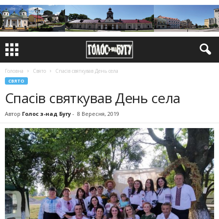
Головна
Свято
Спасів святкував День села
СВЯТО
Спасів святкував День села
Автор
Голос з-над Бугу
-
8 Вересня, 2019