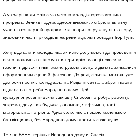
А увечері на жителів села чекала молодіжнорозважальна
програма. Велика подяка односельчанам, які брали активну
участь в концертній програмі, які попри напружену літню пору,
знаходили час і приходили на репетиції, які проводив Ігор Гуль.
Хочу відзначити молодь, яка активно долучилася до проведення
свята, допомогла підготувати територію: хлопці покосили
газони, підрізали гілки, змайстрували сцену, а дівчата займалися
оформленням сцени й фотозони. До речі, сільська молодь уже
два роки поспіль колядувала на Різдвяні свята, а зібрані кошти
віддала на потреби Народного дому. Цей
культурнопросвітницький заклад у Спасові потребує ремонту,
зокрема, даху, тож будьяка допомога, як фізична, так і
матеріальна, потрібна. Адже село, яке є нашою маленькою
батьківщиною, без Народного дому втратить свою душу.
Тетяна БЕНЬ, керівник Народного дому с. Спасів.