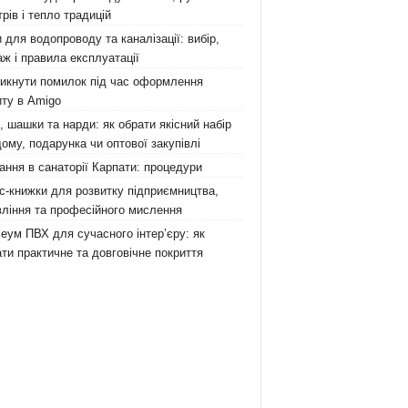
рів і тепло традицій
 для водопроводу та каналізації: вибір,
ж і правила експлуатації
никнути помилок під час оформлення
ту в Amigo
 шашки та нарди: як обрати якісний набір
ому, подарунка чи оптової закупівлі
ання в санаторії Карпати: процедури
с-книжки для розвитку підприємництва,
ління та професійного мислення
еум ПВХ для сучасного інтер’єру: як
ти практичне та довговічне покриття