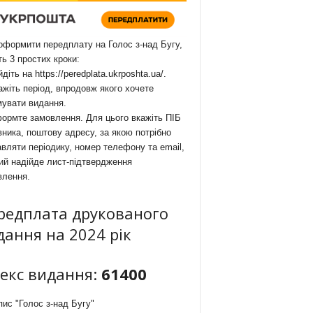
формити передплату на Голос з-над Бугу,
ть 3 простих кроки:
йдіть на
https://peredplata.ukrposhta.ua/
.
ажіть період, впродовж якого хочете
мувати видання.
ормте замовлення. Для цього вкажіть ПІБ
ника, поштову адресу, за якою потрібно
вляти періодику, номер телефону та email,
ий надійде лист-підтвердження
влення.
редплата друкованого
дання на 2024 рік
декс видання:
61400
ис "Голос з-над Бугу"