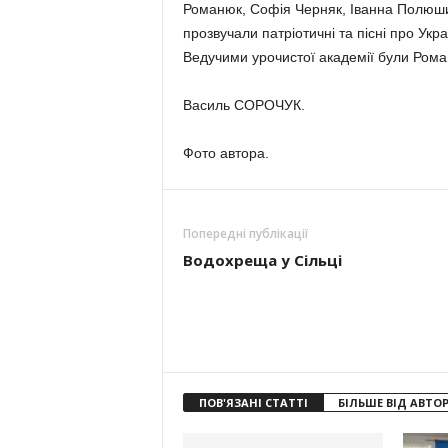
Романюк, Софія Черняк, Іванна Полюшин
прозвучали патріотичні та пісні про Укра
Ведучими урочистої академії були Рома
Василь СОРОЧУК.
Фото автора.
Попередні публікації
Водохреща у Сільці
ПОВ'ЯЗАНІ СТАТТІ
БІЛЬШЕ ВІД АВТО