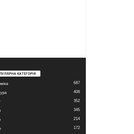
ПУЛЯРНА КАТЕГОРІЯ
687
міка
408
тура
352
т
345
и
214
о
172
о