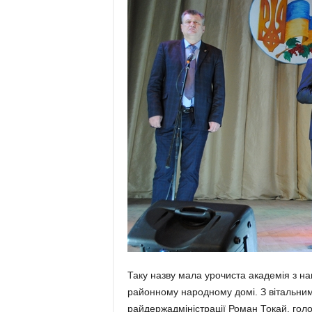
Таку назву мала урочиста академія з наг
районному народному домі. З вітальним
райдержадміністрації Роман Токай, гол