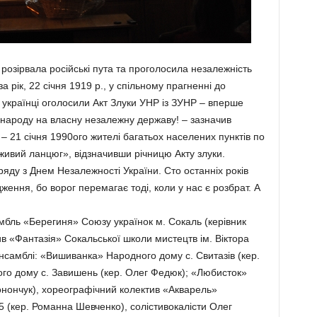
 розірвала російські пута та проголосила незалежність
а рік, 22 січня 1919 р., у спільному прагненні до
, українці оголосили Акт Злуки УНР із ЗУНР – вперше
 народу на власну незалежну державу! – зазначив
– 21 січня 1990ого жителі багатьох населених пунктів по
живий ланцюг», відзначивши річницю Акту злуки.
яду з Днем Незалежності України. Сто останніх років
ження, бо ворог перемагає тоді, коли у нас є розбрат. А
мбль «Берегиня» Союзу українок м. Сокаль (керівник
в «Фантазія» Сокальської школи мистецтв ім. Віктора
нсамблі: «Вишиванка» Народного дому с. Свитазів (кер.
го дому с. Завишень (кер. Олег Фeдюк); «Любисток»
онончук), хореографічний колектив «Акварель»
 (кер. Романна Шевченко), солістивокалісти Олег