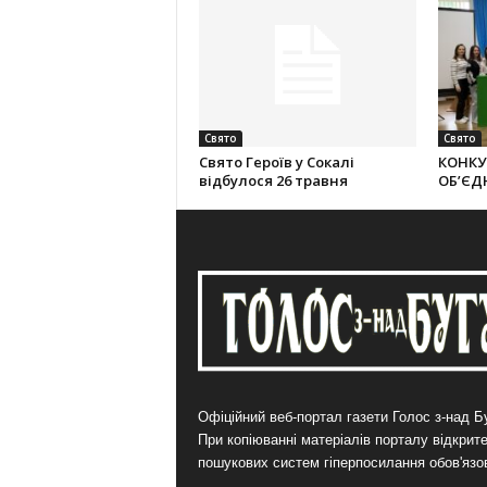
Свято
Свято
Свято Героїв у Сокалі
КОНКУ
відбулося 26 травня
ОБ’ЄД
Офіційний веб-портал газети Голос з-над Бу
При копіюванні матеріалів порталу відкрит
пошукових систем гіперпосилання обов'язо