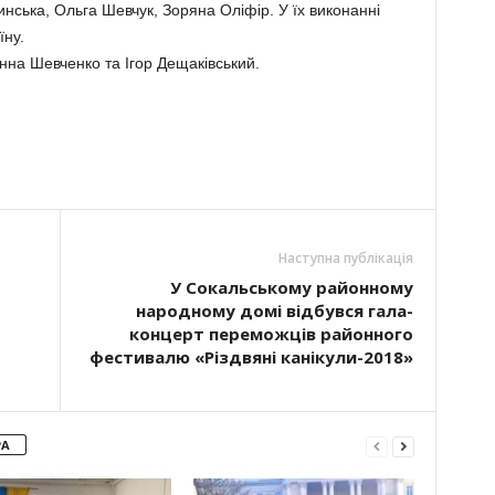
ська, Ольга Шевчук, Зоряна Оліфір. У їх виконанні
їну.
нна Шевченко та Ігор Дещаківський.
Наступна публікація
У Сокальському районному
народному домі відбувся гала-
концерт переможців районного
фестивалю «Різдвяні канікули-2018»
РА