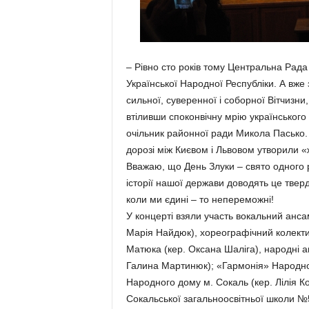
– Рівно сто років тому Центральна Рада
Української Народної Республіки. А вже з
сильної, суверенної і соборної Вітчизни
втіливши споконвічну мрію українського
очільник районної ради Микола Пасько. 
дорозі між Києвом і Львовом утворили «
Вважаю, що День Злуки – свято одного р
історії нашої держави доводять це тверд
коли ми єдині – то непереможні!
У концерті взяли участь вокальний анса
Марія Найдюк), хореографічний колекти
Матюка (кер. Оксана Шаліга), народні а
Галина Мартинюк); «Гармонія» Народно
Народного дому м. Сокаль (кер. Лілія К
Сокальської загальноосвітньої школи №5