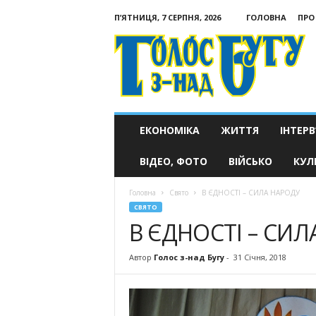
П’ЯТНИЦЯ, 7 СЕРПНЯ, 2026
ГОЛОВНА
ПРО
Голос
з-
над
Бугу
ЕКОНОМІКА
ЖИТТЯ
ІНТЕРВ
ВІДЕО, ФОТО
ВІЙСЬКО
КУЛ
Головна
Свято
В ЄДНОСТІ – СИЛА НАРОДУ
СВЯТО
В ЄДНОСТІ – СИ
Автор
Голос з-над Бугу
-
31 Січня, 2018