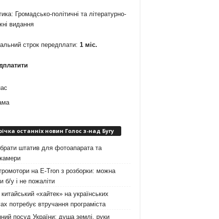
ика: Громадсько-політичні та літературно-
жні видання
мальний строк передплати:
1 міс.
дплатити
нас
ама
річка останніх новин Голос з-над Бугу
брати штатив для фотоапарата та
окамери
ромотори на E-Tron з розборки: можна
и б/у і не пожаліти
китайський «хайтек» на українських
ах потребує втручання програміста
ний посуд України: душа землі, руки