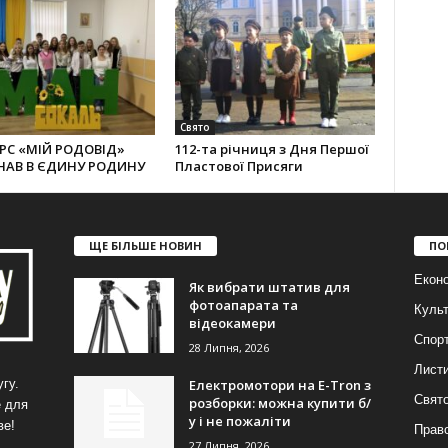
Свято
РС «МІЙ РОДОВІД»
112-та річниця з Дня Першої
НАВ В ЄДИНУ РОДИНУ
Пластової Присяги
ЩЕ БІЛЬШЕ НОВИН
ПО
Еконо
Як вибрати штатив для
фотоапарата та
Куль
відеокамери
Спор
28 Липня, 2026
Лист
Електромотори на E-Tron з
гу.
Свят
розборки: можна купити б/
е для
у і не пожаліти
ве!
Прав
27 Липня, 2026