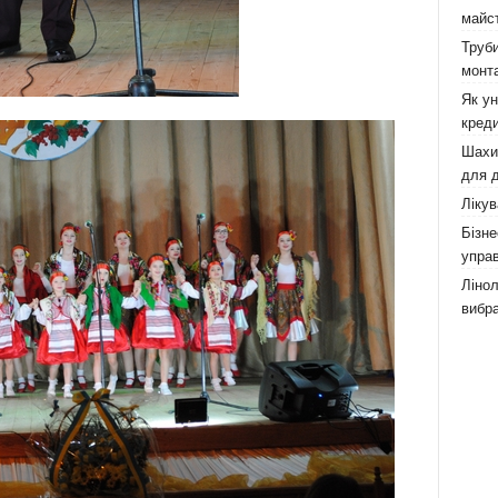
майст
Труби
монта
Як у
креди
Шахи,
для д
Лікув
Бізне
управ
Лінол
вибра