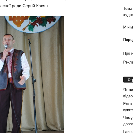
асної ради Сергій Касян.
Темат
худо
Міні
Пере
Про 
Рекл
Ст
Як ви
віде
Елект
купит
Чому 
дорог
Глиня