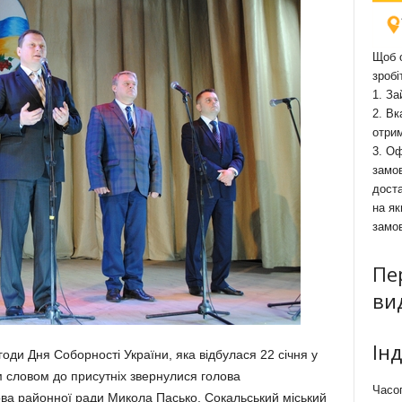
Щоб о
зробі
1. За
2. Вк
отри
3. Оф
замов
доста
на як
замо
Пе
ви
Ін
оди Дня Соборності України, яка відбулася 22 січня у
 словом до присутніх звернулися голова
Часоп
ова районної ради Микола Пасько, Сокальський міський