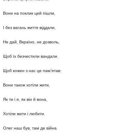
Вони на поклик цей пішли,
І без вагань життя віддали,
Не дай, Вкраїно, не дозволь,
Щоб їх безчестили вандали.
Щоб кожен з нас це пам’ятав:
Вони також хотіли жити,
Як ти і я, як він й вона,
Хотіли жити і любити.
Олег наш був, там де війна.