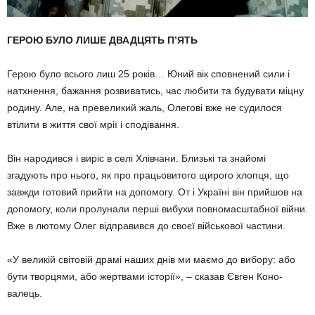
ГЕРОЮ БУЛО ЛИШЕ ДВАДЦЯТЬ П’ЯТЬ
Герою було всього лиш 25 років… Юний вік сповнений сили і
натхнення, бажання роз­виватись, час любити та будувати міцну
родину. Але, на превеликий жаль, Олегові вже не судилося
втілити в життя свої мрії і сподівання.
Він народився і виріс в селі Хлівчани. Близькі та знайомі
згадують про нього, як про працьовитого щирого хлопця, що
зав­ж­ди готовий прийти на допомогу. От і Україні він прийшов на
допомогу, коли про­лунали перші вибухи повномасштабної вій­ни.
Вже в лютому Олег відправився до своєї військової частини.
«У великій світовій драмі наших днів ми маємо до вибору: або
бути творцями, або жерт­вами історії», – сказав Євген Коно­
валець.