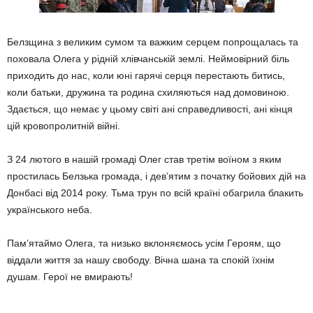
Белзщина з великим сумом та важким серцем попрощалась та
поховала Олега у рідній хлівчанській землі. Неймовірний біль
приходить до нас, коли юні гарячі сер­ця перестають битись,
коли батьки, дружи­на та родина схиляються над домовиною.
Здається, що немає у цьому світі ані спра­ведливості, ані кінця
цій кровопролитній війні.
З 24 лютого в нашій громаді Олег став третім воїном з яким
простилась Белзька громада, і дев’ятим з початку бойових дій на
Донбасі від 2014 року. Тьма трун по всій країні обагрила блакить
українського неба.
Пам’ятаймо Олега, та низько вкло­ня­є­мось усім Героям, що
віддали жит­тя за нашу свободу. Вічна шана та спокій їхнім
душам. Герої не вми­рають!