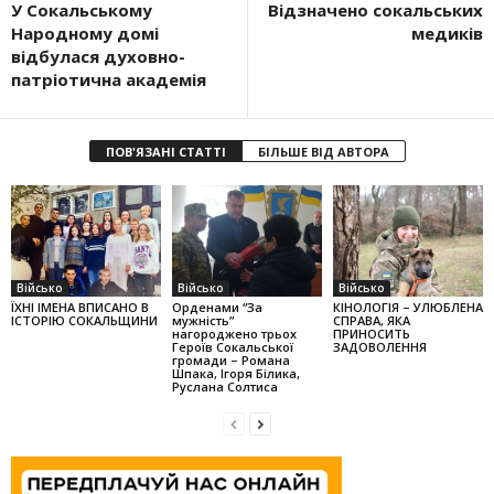
У Сокальському
Відзначено сокальських
Народному до­мі
медиків
відбулася духовно-
патріотична академія
ПОВ'ЯЗАНІ СТАТТІ
БІЛЬШЕ ВІД АВТОРА
Військо
Військо
Військо
ЇХНІ ІМЕНА ВПИСАНО В
Орденами “За
КІНОЛОГІЯ – УЛЮБЛЕНА
ІСТОРІЮ СОКАЛЬЩИНИ
мужність”
СПРАВА, ЯКА
нагороджено трьох
ПРИНОСИТЬ
Героїв Сока­ль­ської
ЗАДОВОЛЕННЯ
громади – Романа
Шпака, Ігоря Бі­лика,
Руслана Сол­тиса