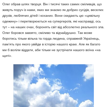
Олег обрав шлях творця. Він і тисячі таких самих сміливців, що
живуть поруч із нами, яких ми знаємо як добрих сусідів, веселих
друзів, люблячих дітей і коханих. Вони скидають цю «цивільну
одежину» і пе­ретворюються на супергероїв, які на­справді, ось
тут – на наших очах, боронять світ від абсолютно реального зла.
Олег бо­ровся завзято, сміливо та відчайдушно. Так може
боротись тільки вільна та горда людина, справжній Українець,
пам’ять про якого увійде в історію нашого краю. Але як багато
ми б воліли віддати, аби тільки не зустрічати нашого воїна «на
щиті».