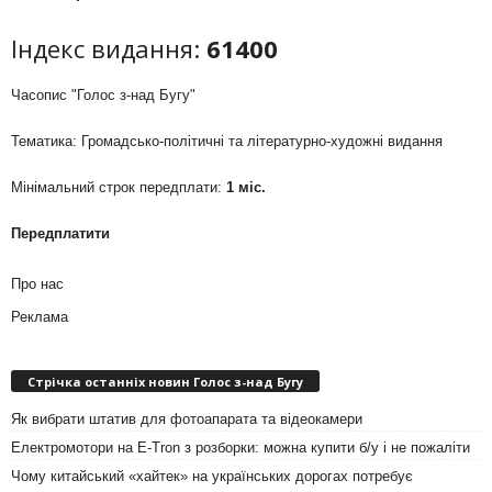
Індекс видання:
61400
Часопис "Голос з-над Бугу"
Тематика: Громадсько-політичні та літературно-художні видання
Мінімальний строк передплати:
1 міс.
Передплатити
Про нас
Реклама
Стрічка останніх новин Голос з-над Бугу
Як вибрати штатив для фотоапарата та відеокамери
Електромотори на E-Tron з розборки: можна купити б/у і не пожаліти
Чому китайський «хайтек» на українських дорогах потребує