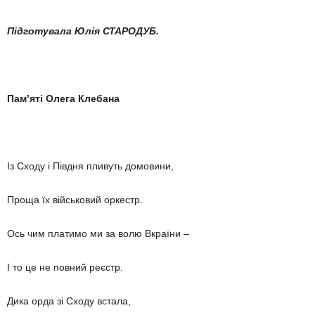
Підготувала Юлія СТАРОДУБ.
Пам’яті Олега Клебана
Із Сходу і Півдня пливуть домовини,
Проща їх військовий оркестр.
Ось чим платимо ми за волю Вкраїни –
І то це не повний реєстр.
Дика орда зі Сходу встала,