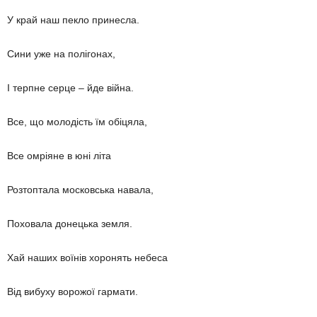
У край наш пекло принесла.
Сини уже на полігонах,
І терпне серце – йде війна.
Все, що молодість їм обіцяла,
Все омріяне в юні літа
Розтоптала московська навала,
Поховала донецька земля.
Хай наших воїнів хоронять небеса
Від вибуху ворожої гармати.