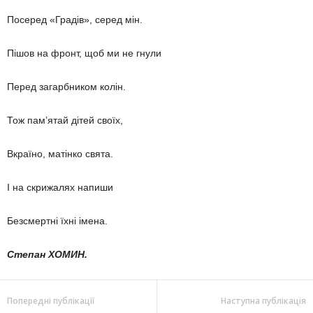
Посеред «Градів», серед мін.
Пішов на фронт, щоб ми не гнули
Перед загарбником колін.
Тож пам’ятай дітей своїх,
Вкраїно, матінко свята.
І на скрижалях напиши
Безсмертні їхні імена.
Степан ХОМИН.
Попередні публікації
Наступна публікація