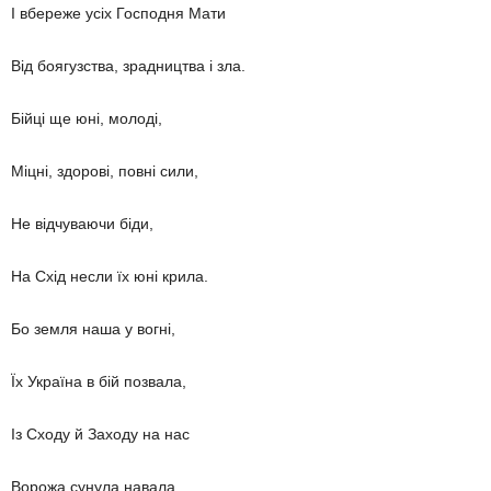
І вбереже усіх Господня Мати
Від боягузства, зрадництва і зла.
Бійці ще юні, молоді,
Міцні, здорові, повні сили,
Не відчуваючи біди,
На Схід несли їх юні крила.
Бо земля наша у вогні,
Їх Україна в бій позвала,
Із Сходу й Заходу на нас
Ворожа сунула навала.