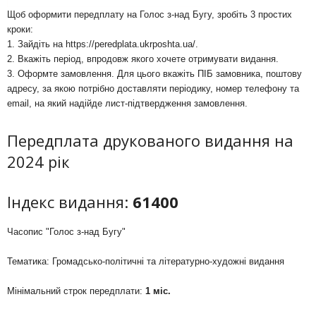
Щоб оформити передплату на Голос з-над Бугу, зробіть 3 простих
кроки:
1. Зайдіть на
https://peredplata.ukrposhta.ua/
.
2. Вкажіть період, впродовж якого хочете отримувати видання.
3. Оформте замовлення. Для цього вкажіть ПІБ замовника, поштову
адресу, за якою потрібно доставляти періодику, номер телефону та
email, на який надійде лист-підтвердження замовлення.
Передплата друкованого видання на
2024 рік
Індекс видання:
61400
Часопис "Голос з-над Бугу"
Тематика: Громадсько-політичні та літературно-художні видання
Мінімальний строк передплати:
1 міс.