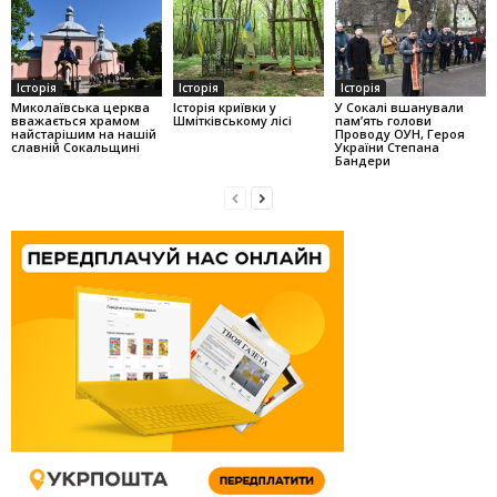
Історія
Історія
Історія
Миколаївська церква
Історія криївки у
У Сокалі вшанували
вважається храмом
Шмітківському лісі
пам’ять голови
найстарішим на нашій
Проводу ОУН, Героя
славній Сокальщині
України Степана
Бандери