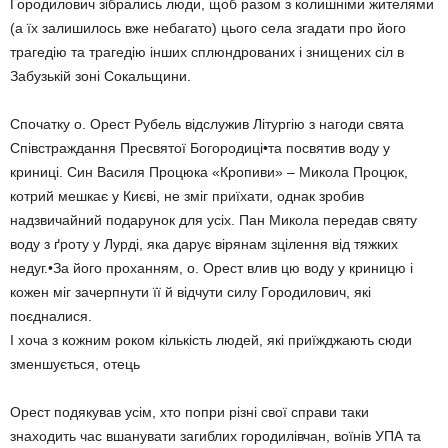
Городилович зібрались люди, щоб разом з колишніми жителями
(а їх залишилось вже небагато) цього села згадати про його
трагедію та трагедію інших сплюндрованих і знищених сіл в
Забузькій зоні Сокальщини.
Спочатку о. Орест Рубель відслужив Літургію з нагоди свята
Співстраждання Пресвятої Богородиці•та посвятив воду у
криниці. Син Василя Процюка «Кропиви» – Микола Процюк,
котрий мешкає у Києві, не зміг приїхати, однак зробив
надзвичайний подарунок для усіх. Пан Микола передав святу
воду з ґроту у Лурді, яка дарує вірянам зцілення від тяжких
недуг.•За його проханням, о. Орест влив цю воду у криницю і
кожен міг зачерпнути її й відчути силу Городилович, які
поєдналися.
І хоча з кожним роком кількість людей, які приїжджають сюди
зменшується, отець
Орест подякував усім, хто попри різні свої справи таки
знаходить час вшанувати загиблих городилівчан, воїнів УПА та