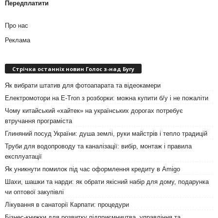
Передплатити
Про нас
Реклама
Стрічка останніх новин Голос з-над Бугу
Як вибрати штатив для фотоапарата та відеокамери
Електромотори на E-Tron з розборки: можна купити б/у і не пожаліти
Чому китайський «хайтек» на українських дорогах потребує
втручання програміста
Глиняний посуд України: душа землі, руки майстрів і тепло традицій
Труби для водопроводу та каналізації: вибір, монтаж і правила
експлуатації
Як уникнути помилок під час оформлення кредиту в Amigo
Шахи, шашки та нарди: як обрати якісний набір для дому, подарунка
чи оптової закупівлі
Лікування в санаторії Карпати: процедури
Бізнес-книжки для розвитку підприємництва, управління та