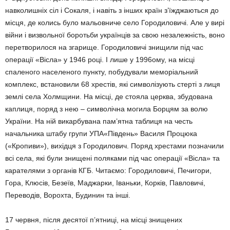
навколишніх сіл і Сокаля, і навіть з інших країн з’їжджаються до
місця, де колись було мальовниче село Городиловичі. Але у вирі
війни і визвольної боротьби українців за свою незалежність, воно
перетворилося на згарище. Городиловичі знищили під час
операції «Вісла» у 1946 році. І лише у 1996ому, на місці
спаленого населеного пункту, побудували меморіальний
комплекс, встановили 68 хрестів, які символізують стерті з лиця
землі села Холмщини. На місці, де стояла церква, збудoвана
каплиця, поряд з нею – символічна могила Борцям за волю
України. На ній викарбувана пам’ятна таблиця на честь
начальника штабу групи УПА«Південь» Василя Процюка
(«Кропиви»), вихідця з Городилович. Поряд хрестами позначили
всі села, які були знищені поляками під час операції «Вісла» та
карателями з органів КГБ. Читаємо: Городиловичі, Печигори,
Гора, Клюсів, Безеїв, Маджарки, Іваньки, Корків, Павловичі,
Переводів, Ворохта, Будинин та інші.
17 червня, після десятої п’ятниці, на місці знищених