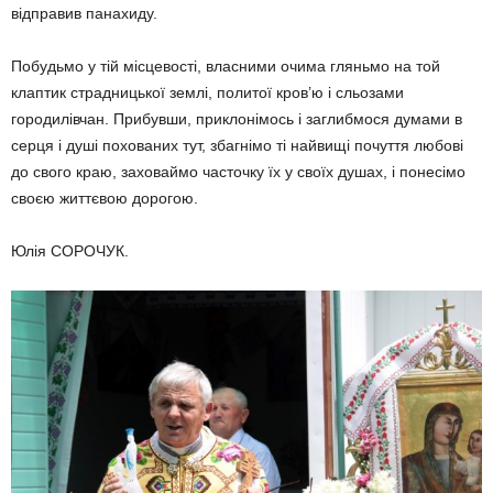
відправив панахиду.
Побудьмо у тій місцевості, власними очима гляньмо на той
клаптик страдницької землі, политої кров’ю і сльозами
городилівчан. Прибувши, приклонімось і заглибмося думами в
серця і душі похованих тут, збагнімо ті найвищі почуття любові
до свого краю, заховаймо часточку їх у своїх душах, і понесімо
своєю життєвою дорогою.
Юлія СОРОЧУК.