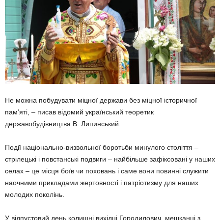
Не можна побудувати міцної держави без міцної історичної
пам’яті, – писав відомий український теоретик
державобудівництва В. Липинський.
Події національно-визвольної боротьби минулого століття –
стрілецькі і повстанські подвиги – найбільше зафіксовані у наших
селах – це місця боїв чи поховань і саме вони повинні служити
наочними прикладами жертовності і патріотизму для наших
молодих поколінь.
У відпустовий день колишні вихідці Городилович, мешканці з