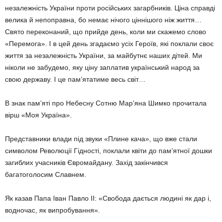
незалеж­ність України проти російських загарбників. Ціна справді
велика й непоправна, бо не­має нічого ціннішого ніж життя…
Свято переконаний, що прийде день, коли ми скажемо слово
«Перемога». І в цей день згадаємо усіх Героїв, які поклали своє
жит­тя за незалежність України, за майбутнє наших дітей. Ми
ніколи не забудемо, яку ціну заплатив український народ за
свою державу. І це пам’ятатиме весь світ…
В знак пам’яті про Небесну Сотню Мар’я­на Шимко прочитала
вірш «Моя Україна».
Представники влади під звуки «Плине кача», що вже стали
символом Революції Гідності, поклали квіти до пам’ятної дошки
загиблих учасників Євромайдану. Захід закінчився
багатоголосим Славнем.
Як казав Папа Іван Павло ІІ: «Свобода дається людині як дар і,
водночас, як вип­робування».