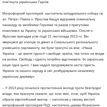
пом’янути українських Героїв.
Митрофорний протоієрей, настоятель катедрального собору св.
ап. Петра і Павла о. Ярослав Кащук відправив поминальну
панахиду за загиблими Героями та разом з присутніми
помолився за Україну та укра­їнських військових. Опісля о.
Ярослав при­гадав усім події 21 листопада 2013-го. Він
звернувся до хлопців та дівчат зі Сокальсь­кого регіонального
учнівського парламенту, які були присутні на віче: «Наша
Україна – це земля гідності і свободи, країна, яка точно не впаде
на коліна. Свободу і гідність потрібно відстоювати, бо українська
нація гідна цього. І вам надалі продовжувати нести гідність
України та нашого народу в світ, розбудовувати незалежну
українську державу».
– У 2013-році почалося протистояння молоді проти безглуздої
влади, яка прагну­ла сказати, що хоче змін, хоче, щоб Україна
обрала європейський вектор, – наголосив у своєму виступі
митрофорний протоієрей ПЦУ, настоятель церкви Вознесіння