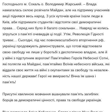
Гос­поднього м. Сокаль о. Володимир Жарсь­кий. – Влада
намагалась силою розігнати Майдан, але на підтримку учасників
акції піднявся весь народ. З усіх куточків країни їхали люди в
Київ, аби підтримати студен­тів і відстояти свої демократичні
права… Серед них було й багато сокальчан… Нав­ряд чи колись
зітруться з пам’яті очевидців ці події. Утім, Революція Гідності
триває… Сьогодні, під час повномасштабного вторг­нення рф,
українці продовжують демон­струвати, що готові відстоювати
свою сво­боду не лише у боротьбі з деспотичною владою, але й
у війні з підступним ворогом! Пам’ятаймо Героїв Небесної Сотні,
які по­лягли на Майдані, пам’ятаймо Воїнів не­бесного війська, які
віддали своє життя на війні з окупантами за свободу та незалеж­
ність нашої держави! Герої не вмирають! Вічна їм шана і
пам’ять!
Присутні хвилиною мовчання вшанували пам’ять загиблих
борців за демократичні цінності, права та свободи українців.