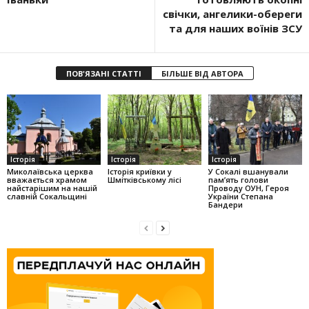
свічки, ангелики-обереги
та для наших воїнів ЗСУ
ПОВ'ЯЗАНІ СТАТТІ
БІЛЬШЕ ВІД АВТОРА
Історія
Історія
Історія
Миколаївська церква
Історія криївки у
У Сокалі вшанували
вважається храмом
Шмітківському лісі
пам’ять голови
найстарішим на нашій
Проводу ОУН, Героя
славній Сокальщині
України Степана
Бандери