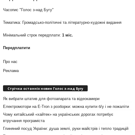
Часопис "Голос з-над Бугу"
Тематика: Громадсько-політичні та літературно-художні видання
Мінімальний строк передплати:
1 міс.
Передплатити
Про нас
Реклама
Стрічка останніх новин Голос з-над Бугу
Як вибрати штатив для фотоапарата та відеокамери
Електромотори на E-Tron з розборки: можна купити б/у і не пожаліти
Чому китайський «хайтек» на українських дорогах потребує
втручання програміста
Глиняний посуд України: душа землі, руки майстрів і тепло традицій