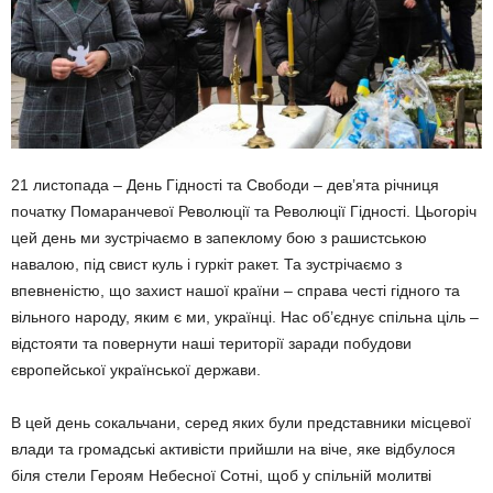
21 листопада – День Гідності та Свободи – дев’ята річниця
початку Пома­ранчевої Революції та Революції Гідності. Цьогоріч
цей день ми зустрічаємо в запеклому бою з рашистською
навалою, під свист куль і гуркіт ракет. Та зустрічаємо з
впевненістю, що захист нашої країни – справа честі гід­ного та
вільного народу, яким є ми, українці. Нас об’єднує спільна ціль –
відстояти та повернути наші території заради побудови
європейської української держави.
В цей день сокальчани, серед яких були представники місцевої
влади та громадські активісти прийшли на віче, яке відбулося
біля стели Героям Небесної Сотні, щоб у спільній молитві