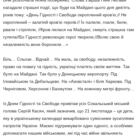
Віче розпочала Аліна Кобиренко. Слова з вірша Ніни Люльки
нагадали страшні по­дії, що буди на Майдані цього дня дев’ять
років тому: «День Гідності і Свободи окроп­лений кров’ю,// Не
окроплений – залитий кров’ю героїв.// Їх палили, гнали, били,
рвали і стріляли, //Кров лилася на Майдані, смерть страшна там
гуляла//Бо Гідності ре­волюцію герої творили,//Волю свою й
неза­лежність вони боронили…»
Біль… Сльози…Відчай… На жаль, за свободу, незалежність,
право на повагу та гідність, українці платять своїм життям. Так
було на Майдані. Так було у Донецькому аеропорту. Під
Іловайськом та Дебальцево. На «Азовсталі» і біля Харкова. Під
Черні­говом, Херсоном і Бахмутом… На кожному метрі фронту…
Із Днем Гідності та Свободи привітав усіх Сокальський міський
голова Сергій Касян, який зазначив, що 21 листопада – це дата,
яку в українському календарі ви­карбовано сумісними зусиллями
патріотів України. Маємо підтримувати один одного, а особливо
допомагати нашим військовим, які під час війни звільняють