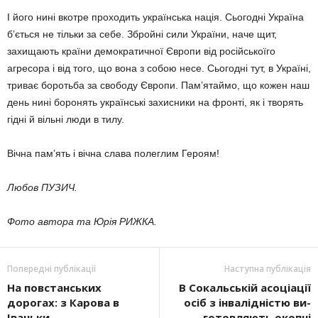
І його нині вкотре проходить українська нація. Сьогодні Україна
б’ється не тільки за себе. Збройні сили України, наче щит,
захищають країни демократичної Європи від російськоїго
агресора і від того, що вона з собою несе. Сьогодні тут, в Україні,
триває боротьба за свободу Європи. Пам’ятаймо, що кожен наш
день нині боронять українські захисники на фронті, як і творять
гідні й вільні люди в тилу.
Вічна пам’ять і вічна слава полеглим Героям!
Любов ПУЗИЧ.
Фото автора та Юрія РИЖКА.
Попередні публікації
Наступна публікація
На повстанських
В Сокаль­ській асоціації
дорогах: з Карова в
осіб з ін­валідністю ви­
Іваньки
готовляють окопні