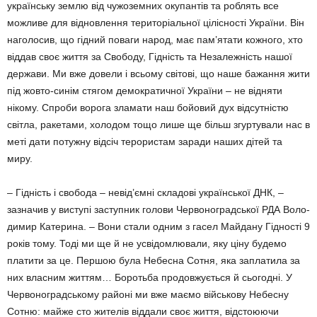
українську землю від чужоземних окупантів та роб­лять все
можливе для відновлення терито­ріальної цілісності України. Він
наголосив, що гідний поваги народ, має пам’ятати кожного, хто
віддав своє життя за Свободу, Гідність та Незалежність нашої
держави. Ми вже довели і всьому світові, що наше бажання жити
під жовто-синім стягом де­мократичної України – не відняти
нікому. Спроби ворога зламати наш бойовий дух відсутністю
світла, ракетами, холодом тощо лише ще більш згуртували нас в
меті дати потужну відсіч терористам заради наших дітей та
миру.
– Гідність і свобода – невід’ємні складові української ДНК, –
зазначив у виступі зас­тупник голови Червоноградської РДА Воло­
димир Катерина. – Вони стали одним з гасел Майдану Гідності 9
років тому. Тоді ми ще й не усвідомлювали, яку ціну будемо
платити за це. Першою була Небесна Сот­ня, яка заплатила за
них власним життям… Боротьба продовжується й сьогодні. У
Чер­воноградському районі ми вже маємо вій­ськову Небесну
Сотню: майже сто жителів віддали своє життя, відстоюючи