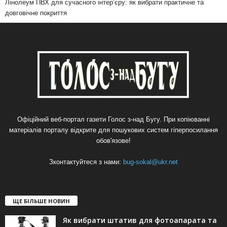
Лінолеум ПВХ для сучасного інтер’єру: як вибрати практичне та
довговічне покриття
Офіційний веб-портал газети Голос з-над Бугу. При копіюванні
матеріалів порталу відкрите для пошукових систем гіперпосилання
обов'язове!
Зконтактуйтеся з нами:
bug-sokal@ukr.net
ЩЕ БІЛЬШЕ НОВИН
Як вибрати штатив для фотоапарата та