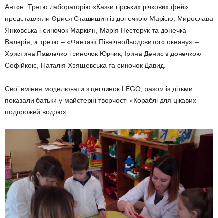
Антон. Третю лабораторію «Казки гірських річкових фей»
представляли Орися Сташишин із донечкою Марією, Мирослава
Янковська і синочок Маркіян, Марія Нестерук та донечка
Валерія; а третю – «Фантазії ПівнічноЛьодовитого океану» –
Христина Павлечко і синочок Юрчик, Ірина Денис з донечкою
Софійкою, Наталія Хрящевська та синочок Давид.
Свої вміння моделювати з цеглинок LEGO, разом із дітьми
показали батьки у майстерні творчості «Кораблі для цікавих
подорожей водою».