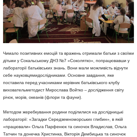
Чимало позитивних емоцій та вражень отримали батьки з своїми
дітьми у Сокальському ДНЗ №7 «Соколятко», попрацювавши у
лабораторії батьківських знань. Вони мали можливість відчути
себе науковцямидослідниками. Основне завдання, яке
поставила перед учасниками керівник батьківського клубу
виховательметодист Мирослава Войтко – дослідження світу
річок, морів, океанів (флори та фауни).
Методом жеребкування родини поділилися на дослідницькі
лабораторії: «Загадки Середземноморських глибин», в якій
«працювали» Ольга Парфенюк та синочок Владислав, Ольга
Татчин та донечка Христинка, Вікторія Дембицька та синочок