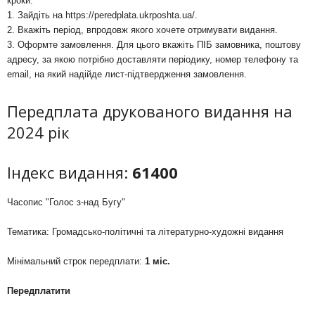
кроки:
1. Зайдіть на
https://peredplata.ukrposhta.ua/
.
2. Вкажіть період, впродовж якого хочете отримувати видання.
3. Оформте замовлення. Для цього вкажіть ПІБ замовника, поштову
адресу, за якою потрібно доставляти періодику, номер телефону та
email, на який надійде лист-підтвердження замовлення.
Передплата друкованого видання на
2024 рік
Індекс видання:
61400
Часопис "Голос з-над Бугу"
Тематика: Громадсько-політичні та літературно-художні видання
Мінімальний строк передплати:
1 міс.
Передплатити