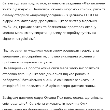
батьки з дітьми поділилися, виконуючи завдання «Фантастичне
життя під водою». Неймовірні сюжети морських глибин, річок та
океану створили «науковцідослідники» з цеглинок LEGO та
підручного матеріалу. Дослідивши цікаве життя у морських
глибинах, гірських річках та безкінечних просторах океану –
малята мали змогу виграти щасливу лотерейну путівку на
відпочинок усієї сім’ї.
Під час заняття учасники мали змогу розвивати творчість та
креативне світосприйняття, спільно знаходили рішення з
проблемнопошукових ситуацій.
На завершення роботи кожна сім’я мала змогу висловитися
стосовно того, що цікавого дізналися під час роботи в
лабораторії батьківських знань. А свій вислів записати на
стікерірибці та поселити в «Чарівне озеро дитячих знань».
Завідувач дитячого садка Оксана Пех наголосила, що спільна
співпраця дітей, батьків та вихователів повинна бути
спрямована на формування потреби в спілкуванні з природою,