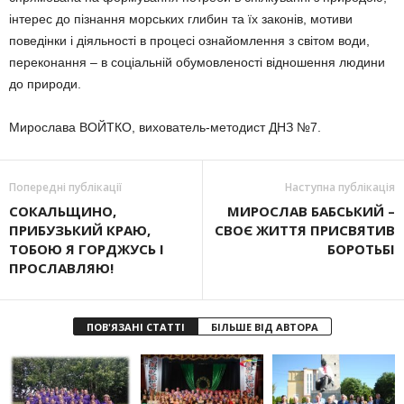
інтерес до пізнання морських глибин та їх законів, мотиви
поведінки і діяльності в процесі ознайомлення з світом води,
переконання – в соціальній обумовленості відношення людини
до природи.
Мирослава ВОЙТКО, вихователь-методист ДНЗ №7.
Попередні публікації
Наступна публікація
СОКАЛЬЩИНО,
МИРОСЛАВ БАБСЬКИЙ –
ПРИБУЗЬКИЙ КРАЮ,
СВОЄ ЖИТТЯ ПРИСВЯТИВ
ТОБОЮ Я ГОРДЖУСЬ І
БОРОТЬБІ
ПРОСЛАВЛЯЮ!
ПОВ'ЯЗАНІ СТАТТІ
БІЛЬШЕ ВІД АВТОРА