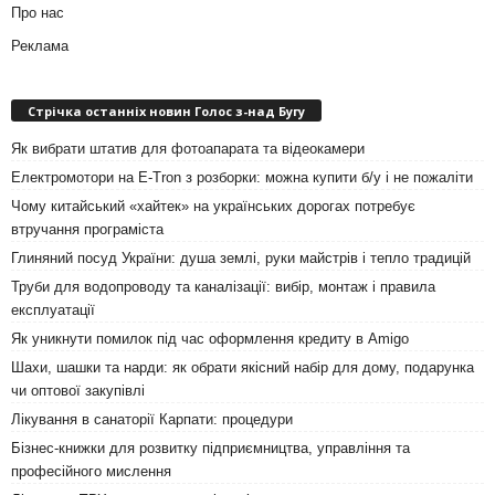
Про нас
Реклама
Стрічка останніх новин Голос з-над Бугу
Як вибрати штатив для фотоапарата та відеокамери
Електромотори на E-Tron з розборки: можна купити б/у і не пожаліти
Чому китайський «хайтек» на українських дорогах потребує
втручання програміста
Глиняний посуд України: душа землі, руки майстрів і тепло традицій
Труби для водопроводу та каналізації: вибір, монтаж і правила
експлуатації
Як уникнути помилок під час оформлення кредиту в Amigo
Шахи, шашки та нарди: як обрати якісний набір для дому, подарунка
чи оптової закупівлі
Лікування в санаторії Карпати: процедури
Бізнес-книжки для розвитку підприємництва, управління та
професійного мислення