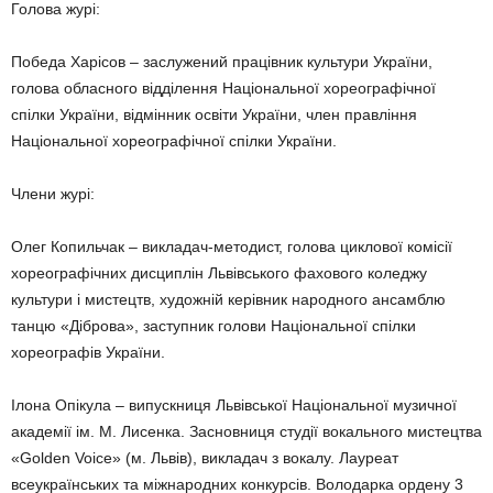
Голова журі:
Победа Харісов – заслужений працівник культури України,
голова обласного відділення Національної хореографічної
спілки України, від­мінник освіти України, член прав­ління
Національної хореографічної спілки України.
Члени журі:
Олег Копильчак – викладач-методист, голова циклової комісії
хореографічних дисциплін Львів­ського фахового коледжу
культури і мистецтв, художній керівник на­родного ансамблю
танцю «Дібро­ва», заступник голови Національ­ної спілки
хореографів України.
Ілона Опікула – випускниця Львівської Національної музичної
академії ім. М. Лисенка. Заснов­ниця студії вокального мистецтва
«Golden Voice» (м. Львів), викладач з вокалу. Лауреат
всеукраїнських та міжнародних конкурсів. Воло­дарка ордену 3