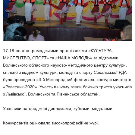
17-18 жовтня громадськими ор­ганізаціями «КУЛЬТУРА,
МИСТЕЦ­ТВО, СПОРТ» та «НАША МОЛОДЬ» за підтримки
Волинського обласного науково-методичного центру культури,
спільно з відділом культури, молоді та спорту Сокаль­ської РДА
було проведено «ІІ-й Міжнародний фестиваль-конкурс мистецтв
«Ровесник-2020». Участь в ньому взяли близько триста учас­ників
з Львівської, Волинської та Рівненської областей.
Учасники нагороджені диплома­ми, кубками, медалями.
Конкурсантів оцінювало високо­професійне журі.