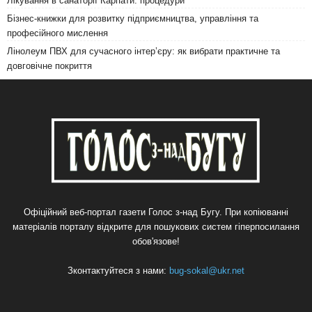
Лікування в санаторії Карпати: процедури
Бізнес-книжки для розвитку підприємництва, управління та
професійного мислення
Лінолеум ПВХ для сучасного інтер’єру: як вибрати практичне та
довговічне покриття
Офіційний веб-портал газети Голос з-над Бугу. При копіюванні
матеріалів порталу відкрите для пошукових систем гіперпосилання
обов'язове!
Зконтактуйтеся з нами:
bug-sokal@ukr.net