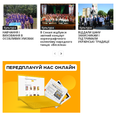
Культура
Культура
Культура
НАВЧАННЯ І
В Сокалі відбувся
ВІДДАЛИ ШАНУ
ВИХОВАННЯ В
звітний концерт
ЗАХИСНИКАМ І
ОСОБЛИВИХ УМОВАХ
хореографічного
ПІДТРИМАЛИ
колек­тиву народного
УКРАЇНСЬКІ ТРАДИЦІЇ
танцю «Веселка»