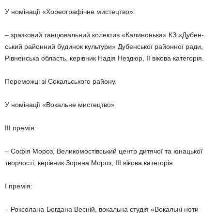
У номінації «Xореографічне мис­тецтво»:
– зразковий танцювальний ко­лектив «Калинонька» КЗ «Дубен­
ський районний будинок культури» Дубенської районної ради,
Рівнен­ська область, керівник Надія Нездюр, ІІ вікова категорія.
Переможці зі Сокальського району.
У номінації «Вокальне мис­тецтво»
ІІІ премія:
– Софія Мороз, Великомостів­ський центр дитячої та юнацької
творчості, керівник Зоряна Мороз, ІІІ вікова категорія
І премія:
– Роксолана-Богдана Весній, вокальна студія «Вокальні ноти