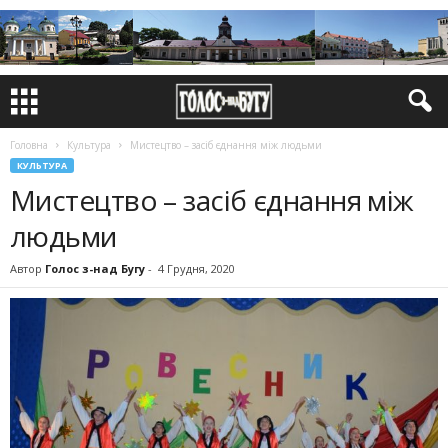
Головна
Культура
Мистецтво – засіб єднання між людьми
КУЛЬТУРА
Мистецтво – засіб єднання між
людьми
Автор
Голос з-над Бугу
-
4 Грудня, 2020