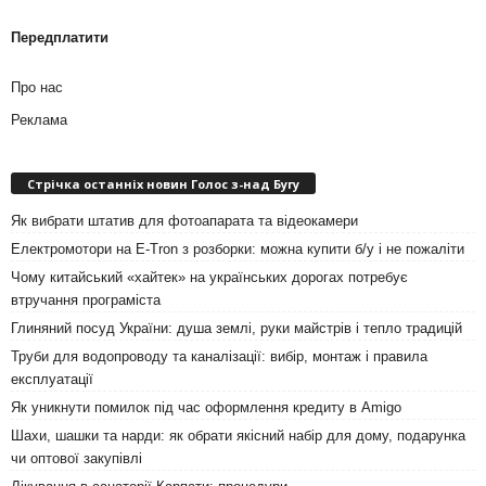
Передплатити
Про нас
Реклама
Стрічка останніх новин Голос з-над Бугу
Як вибрати штатив для фотоапарата та відеокамери
Електромотори на E-Tron з розборки: можна купити б/у і не пожаліти
Чому китайський «хайтек» на українських дорогах потребує
втручання програміста
Глиняний посуд України: душа землі, руки майстрів і тепло традицій
Труби для водопроводу та каналізації: вибір, монтаж і правила
експлуатації
Як уникнути помилок під час оформлення кредиту в Amigo
Шахи, шашки та нарди: як обрати якісний набір для дому, подарунка
чи оптової закупівлі