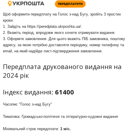
Щоб оформити передплату на Голос з-над Бугу, зробіть 3 простих
кроки:
1. Зайдіть на
https://peredplata.ukrposhta.ua/
.
2. Вкажіть період, впродовж якого хочете отримувати видання.
3. Оформте замовлення. Для цього вкажіть ПІБ замовника, поштову
адресу, за якою потрібно доставляти періодику, номер телефону та
email, на який надійде лист-підтвердження замовлення.
Передплата друкованого видання на
2024 рік
Індекс видання:
61400
Часопис "Голос з-над Бугу"
Тематика: Громадсько-політичні та літературно-художні видання
Мінімальний строк передплати:
1 міс.