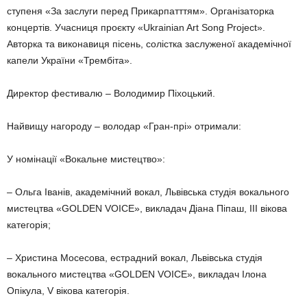
ступеня «За заслу­ги перед Прикарпатттям». Органі­заторка
концертів. Учасниця проєкту «Ukrainian Art Song Projeсt».
Авторка та виконавиця пісень, солістка заслуженої академічної
капели України «Трембіта».
Директор фестивалю – Володи­мир Піхоцький.
Найвищу нагороду – володар «Гран-прі» отримали:
У номінації «Вокальне мистец­тво»:
– Ольга Іванів, академічний во­кал, Львівська студія вокального
мистецтва «GOLDEN VOICE», вик­ладач Діана Піпаш, ІІІ вікова
категорія;
– Христина Мосесова, естрадний вокал, Львівська студія
вокального мистецтва «GOLDEN VOICE», викладач Ілона
Опікула, V вікова категорія.