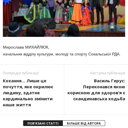
Мирослава МИХАЙЛЮК,
начальник відділу культури, молоді та спорту Сокальської РДА.
Попередні публікації
Наступна публікація
Кохання… Лише це
Василь Герус:
почуття, яке окри­лює
Переконався якою
людину, здатне
корисною для здоров’я є
кардинально змінити
скандинавська ходьба
наше життя
ПОВ'ЯЗАНІ СТАТТІ
БІЛЬШЕ ВІД АВТОРА