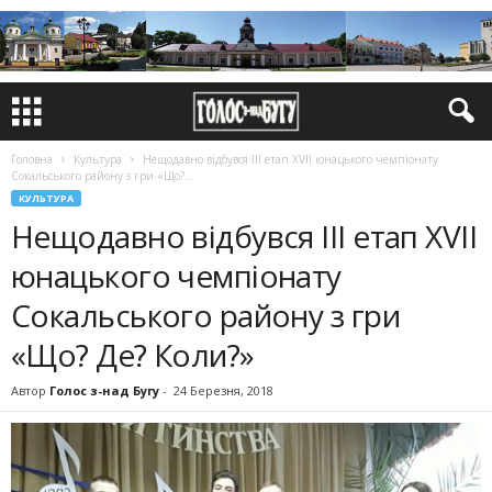
Головна
Культура
Нещодавно відбувся ІІІ етап XVII юнацького чемпіонату
Сокальського району з гри «Що?...
КУЛЬТУРА
Нещодавно відбувся ІІІ етап XVII
юнацького чемпіонату
Сокальського району з гри
«Що? Де? Коли?»
Автор
Голос з-над Бугу
-
24 Березня, 2018