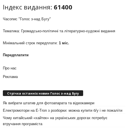
Індекс видання:
61400
Часопис "Голос з-над Бугу"
Тематика: Громадсько-політичні та літературно-художні видання
Мінімальний строк передплати:
1 міс.
Передплатити
Про нас
Реклама
Стрічка останніх новин Голос з-над Бугу
Як вибрати штатив для фотоапарата та відеокамери
Електромотори на E-Tron з розборки: можна купити б/у і не пожаліти
Чому китайський «хайтек» на українських дорогах потребує
втручання програміста