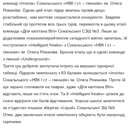
команді «Іnvicta» Сокальського «НВК I ст. – гімназія» ім. Олега
Романіва. Однак цей етап лідер змагань провів дещо
розслаблено, чим миттєво скористалися конкуренти. Завдяки
стабільній грі протягом всіх трьох турів, перемогла в цьому етапі
команда «Діти капітана Віті» Сокальської СЗШ №3. Лише за
додатковим показникомрейтингом складності взятих запитань, їй
поступилися «Intelligant freaks» з Сокальського «НВК I ст. –
гімназія» ім. Олега Романіва. Бронза етапу ще в однієї команди
з гімназії «Underground».
Третя гра добряче заплутала інтригу на вершині турнірної
таблиці. Лідером чемпіонату з 83 балами залишається «Invicta»
Сокальського «НВК I ст. – гімназія» ім. Олега Романіва. Проте їй
ще зарано спочивати на лаврах, адже «Діти капітана Віті»
відстають лише на п’ять очок. Та й «Intelligant freaks» цілком до
снаги відіграти cім балів відставання. Хороші шанси зачепитися
за п’єдестал пошани зберігає «Liquid» Сокальської ЗШ №5.
Отже, два заключних етапи чемпіонату обіцяють бути напрочуд
гарячими.