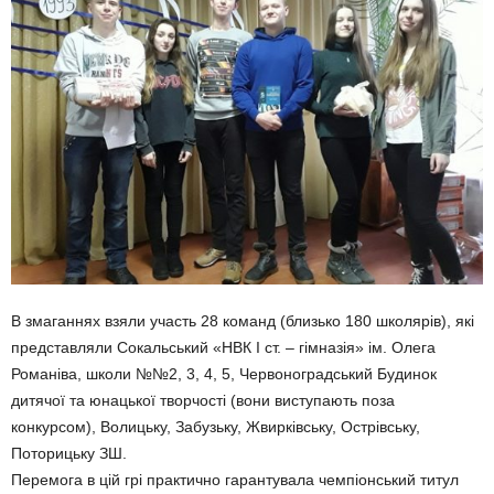
В змаганнях взяли участь 28 команд (близько 180 школярів), які
представляли Сокальський «НВК I ст. – гімназія» ім. Олега
Романіва, школи №№2, 3, 4, 5, Червоноградський Будинок
дитячої та юнацької творчості (вони виступають поза
конкурсом), Волицьку, Забузьку, Жвирківську, Острівську,
Поторицьку ЗШ.
Перемога в цій грі практично гарантувала чемпіонський титул