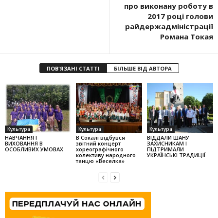
про виконану роботу в
2017 році голови
райдержадміністрації
Романа Токая
ПОВ'ЯЗАНІ СТАТТІ
БІЛЬШЕ ВІД АВТОРА
Культура
Культура
Культура
НАВЧАННЯ І
В Сокалі відбувся
ВІДДАЛИ ШАНУ
ВИХОВАННЯ В
звітний концерт
ЗАХИСНИКАМ І
ОСОБЛИВИХ УМОВАХ
хореографічного
ПІДТРИМАЛИ
колек­тиву народного
УКРАЇНСЬКІ ТРАДИЦІЇ
танцю «Веселка»