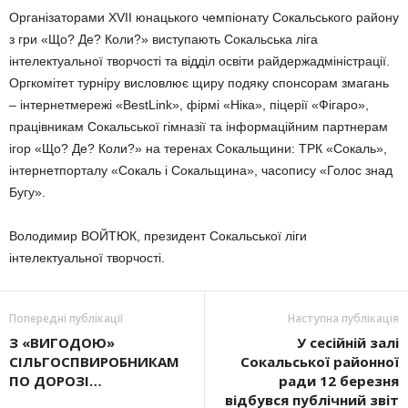
Організаторами XVІІ юнацького чемпіонату Сокальського району
з гри «Що? Де? Коли?» виступають Сокальська ліга
інтелектуальної творчості та відділ освіти райдержадміністрації.
Оргкомітет турніру висловлює щиру подяку спонсорам змагань
– інтернетмережі «BestLink», фірмі «Ніка», піцерії «Фігаро»,
працівникам Сокальської гімназії та інформаційним партнерам
ігор «Що? Де? Коли?» на теренах Сокальщини: ТРК «Сокаль»,
інтернетпорталу «Сокаль і Сокальщина», часопису «Голос знад
Бугу».
Володимир ВОЙТЮК, президент Сокальської ліги
інтелектуальної творчості.
Попередні публікації
Наступна публікація
З «ВИГОДОЮ»
У сесійній залі
СІЛЬГОCПВИРОБНИКАМ
Сокальської районної
ПО ДОРОЗІ…
ради 12 березня
відбувся публічний звіт