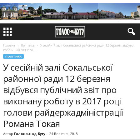
Головна
Політика
У сесійній залі Сокальської районної ради 12 березня відбувся
публічний звіт про...
ПОЛІТИКА
У сесійній залі Сокальської
районної ради 12 березня
відбувся публічний звіт про
виконану роботу в 2017 році
голови райдержадміністрації
Романа Токая
Автор
Голос з-над Бугу
-
24 Березня, 2018