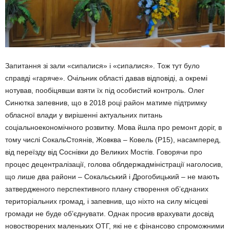
Запитання зі зали «сипалися» і «сипалися». Тож тут було
справді «гаряче». Очільник області давав відповіді, а окремі
нотував, пообіцявши взяти їх під особистий контроль. Олег
Синютка запевнив, що в 2018 році район матиме підтримку
обласної влади у вирішенні актуальних питань
соціальноекономічного розвитку. Мова йшла про ремонт доріг, в
тому числі СокальСтоянів, Жовква – Ковель (Р15), насамперед,
від переїзду від Соснівки до Великих Мостів. Говорячи про
процес децентралізації, голова облдержадміністрації наголосив,
що лише два райони – Сокальський і Дрогобицький – не мають
затвердженого перспективного плану створення об’єднаних
територіальних громад, і запевнив, що ніхто на силу місцеві
громади не буде об’єднувати. Однак просив врахувати досвід
новостворених маленьких ОТГ, які не є фінансово спроможними