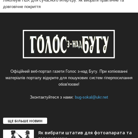
Лінолеум ПВХ для сучасного інтер’єру: як вибрати практичне та
довговічне покриття
Офіційний веб-портал газети Голос з-над Бугу. При копіюванні
матеріалів порталу відкрите для пошукових систем гіперпосилання
обов'язове!
Зконтактуйтеся з нами:
bug-sokal@ukr.net
ЩЕ БІЛЬШЕ НОВИН
Як вибрати штатив для фотоапарата та