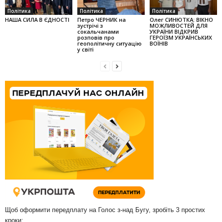
Політика
Політика
Політика
НАША СИЛА В ЄДНОСТІ
Петро ЧЕРНИК на
Олег СИНЮТКА: ВІКНО
зустрічі з
МОЖЛИВОСТЕЙ ДЛЯ
сокальчанами
УКРАЇНИ ВІДКРИВ
розповів про
ГЕРОЇЗМ УКРАЇНСЬКИХ
геополітичну ситуацію
ВОЇНІВ
у світі
Щоб оформити передплату на Голос з-над Бугу, зробіть 3 простих
кроки: