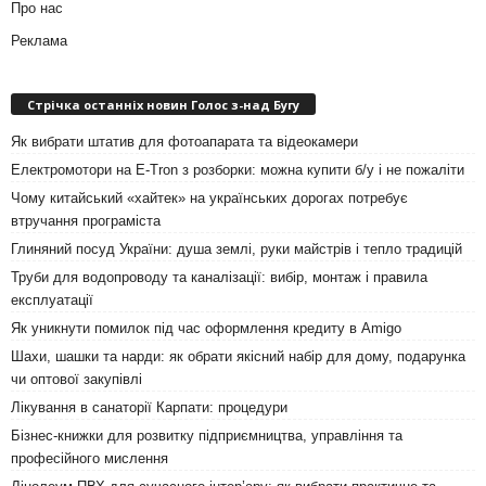
Про нас
Реклама
Стрічка останніх новин Голос з-над Бугу
Як вибрати штатив для фотоапарата та відеокамери
Електромотори на E-Tron з розборки: можна купити б/у і не пожаліти
Чому китайський «хайтек» на українських дорогах потребує
втручання програміста
Глиняний посуд України: душа землі, руки майстрів і тепло традицій
Труби для водопроводу та каналізації: вибір, монтаж і правила
експлуатації
Як уникнути помилок під час оформлення кредиту в Amigo
Шахи, шашки та нарди: як обрати якісний набір для дому, подарунка
чи оптової закупівлі
Лікування в санаторії Карпати: процедури
Бізнес-книжки для розвитку підприємництва, управління та
професійного мислення