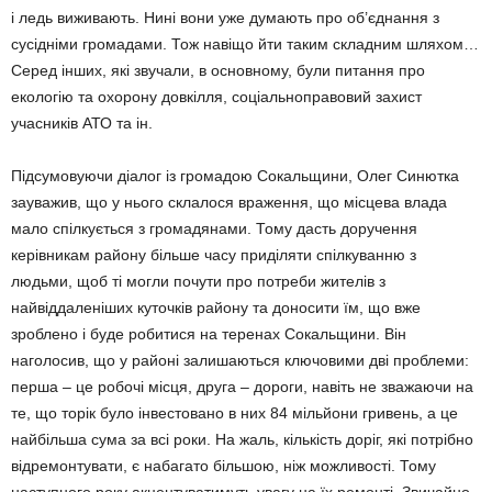
і ледь виживають. Нині вони уже думають про об’єднання з
сусідніми громадами. Тож навіщо йти таким складним шляхом…
Серед інших, які звучали, в основному, були питання про
екологію та охорону довкілля, соціальноправовий захист
учасників АТО та ін.
Підсумовуючи діалог із громадою Сокальщини, Олег Синютка
зауважив, що у нього склалося враження, що місцева влада
мало спілкується з громадянами. Тому дасть доручення
керівникам району більше часу приділяти спілкуванню з
людьми, щоб ті могли почути про потреби жителів з
найвіддаленіших куточків району та доносити їм, що вже
зроблено і буде робитися на теренах Сокальщини. Він
наголосив, що у районі залишаються ключовими дві проблеми:
перша – це робочі місця, друга – дороги, навіть не зважаючи на
те, що торік було інвестовано в них 84 мільйони гривень, а це
найбільша сума за всі роки. На жаль, кількість доріг, які потрібно
відремонтувати, є набагато більшою, ніж можливості. Тому
наступного року акцентуватимуть увагу на їх ремонті. Звичайно,