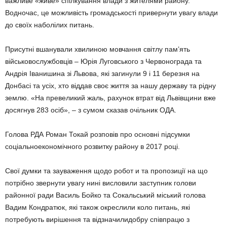
важливе «живе» спілкування влади з жителями району.
Водночас, це можливість громадськості привернути увагу влади
до своїх наболілих питань.
Присутні вшанували хвилиною мовчання світлу пам’ять
військовослужбовців – Юрія Луговського з Червонограда та
Андрія Іванишина зі Львова, які загинули 9 і 11 березня на
Донбасі та усіх, хто віддав своє життя за нашу державу та рідну
землю. «На превеликий жаль, рахунок втрат від Львівщини вже
досягнув 283 осіб», – з сумом сказав очільник ОДА.
Голова РДА Роман Токай розповів про основні підсумки
соціальноекономічного розвитку району в 2017 році.
Свої думки та зауваження щодо робот и та пропозиції на що
потрібно звернути увагу нині висловили заступник голови
районної ради Василь Бойко та Сокальський міський голова
Вадим Кондратюк, які також окреслили коло питань, які
потребують вирішення та відзначилидобру співпрацю з