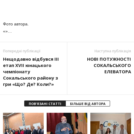
Фото автора.
«»…
Попередні публікації
Наступна публікація
Нещодавно відбувся ІІІ
НОВІ ПОТУЖНОСТІ
етап XVII юнацького
СОКАЛЬСЬКОГО
чемпіонату
ЕЛЕВАТОРА
Сокальського району з
гри «Що? Де? Коли?»
ПОВ'ЯЗАНІ СТАТТІ
БІЛЬШЕ ВІД АВТОРА