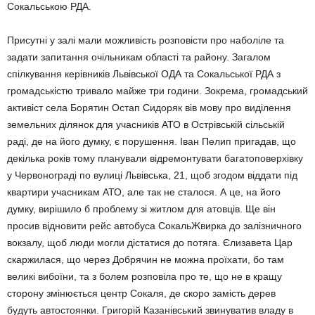
Сокальською РДА.
Присутні у залі мали можливість розповісти про наболіле та
задати запитання очільникам області та району. Загалом
спілкування керівників Львівської ОДА та Сокальської РДА з
громадськістю тривало майже три години. Зокрема, громадський
активіст села Борятин Остап Сидоряк вів мову про виділення
земельних ділянок для учасників АТО в Острівській сільській
раді, де на його думку, є порушення. Іван Пелип пригадав, що
декілька років тому планували відремонтувати багатоповерхівку
у Червонограді по вулиці Львівська, 21, щоб згодом віддати під
квартири учасникам АТО, але так не сталося. А це, на його
думку, вирішило б проблему зі житлом для атовців. Ще він
просив відновити рейс автобуса СокальЖвирка до залізничного
вокзалу, щоб люди могли дістатися до потяга. Єлизавета Цар
скаржилася, що через Добрячин не можна проїхати, бо там
великі вибоїни, та з болем розповіла про те, що не в кращу
сторону змінюється центр Сокаля, де скоро заміcть дерев
будуть автостоянки. Григорій Казанівський звинуватив владу в