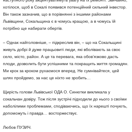
хотілося, щоб в Сокалі появився потенційний сильний інвестор.
Він також зазначив, що в порівнянні з іншими районами
Львівщини, Сокальщина є в чомусь кращою, а в чомусь їй
потрібно ще набирати обертів.
– Однак найголовніше, – підкреслив він, – що на Сокальщині
живуть добрі й дуже працьовиті люди, які вболівають за своє
село, місто, район. А це та перевага, яка обов’язково дасть
плоди, дозволить бути успішними та покращить життя громадян.
Ми крок за кроком рухаємося вперед. Не сумнівайтеся, цей
шлях пройдемо, за нас це ніхто не зробить…
Щирість голови Львівської ОДА О. Синютки викликала у
сокальчан довіру. Тож після зустрічі підходили до нього з своїми
наболілими проблемами, сподіваючись, що їх нарешті почують,
допоможуть і правда… восторжествує.
Любов ПУЗИЧ.