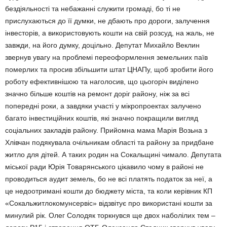
бездіяльності та небажанні служити громаді, бо ті не
прислухаються до її думки, не дбають про дороги, залучення
інвесторів, а використовують кошти на свій розсуд, на жаль, не
завжди, на його думку, доцільно. Депутат Михайло Веклин
звернув увагу на проблемі переоформлення земельних паїв
померлих та просив збільшити штат ЦНАПу, щоб зробити його
роботу ефективнішою та наголосив, що цьогоріч виділено
значно більше коштів на ремонт доріг району, ніж за всі
попередні роки, а завдяки участі у мікропроектах залучено
багато інвестиційних коштів, які значно покращили вигляд
соціальних закладів району. Прийомна мама Марія Возьна з
Хлівчан подякувала очільникам області та району за придбане
житло для дітей. А таких родин на Сокальщині чимало. Депутата
міської ради Юрія Товарянського цікавило чому в районі не
проводиться аудит земель, бо не всі платять податок за неї, а
це недоотримані кошти до бюджету міста, та коли керівник КП
«Сокальжитлокомунсервіс» відзвітує про використані кошти за
минулий рік. Олег Солодяк торкнувся ще двох наболілих тем –