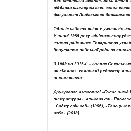
Боб’я­тинській школах. Вони стали й
віддавав школя­рам весь запал свого 
факультет Львівсько­го державного 
Один із найактивніших учас­ників на
У липні 1989 року ініціював спору­дж
голова районного То­вариства ук­раї
депутатом районної ради за списко
З 1999 по 2016-й – голова Со­кальс
ня «Колос», головний редактор альм
пись­менників.
Друкувався в часо­писі «Голос з-над 
літературна», альма­нахах «Прове­с
«Саджу свій сад» (1995), «Танець кар
небо» (2018).