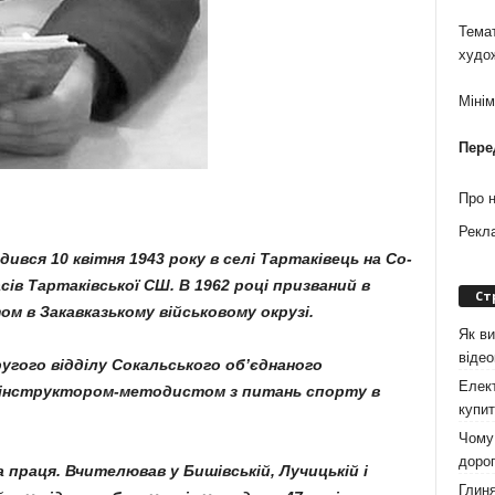
Темат
худо
Міні
Пере
Про 
Рекл
ився 10 квітня 1943 року в селі Тартаківець на Со­
асів Тартаківської СШ. В 1962 році призваний в
Ст
м в Закавказькому військо­вому окрузі.
Як ви
віде
ругого відділу Сокальсь­кого об’єднаного
Елект
 ін­структором-методистом з питань спорту в
купит
Чому 
дорог
 праця. Вчите­лював у Бишівській, Лучицькій і
Глиня