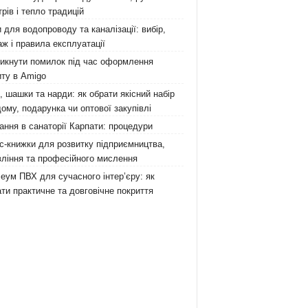
рів і тепло традицій
 для водопроводу та каналізації: вибір,
ж і правила експлуатації
никнути помилок під час оформлення
ту в Amigo
 шашки та нарди: як обрати якісний набір
ому, подарунка чи оптової закупівлі
ання в санаторії Карпати: процедури
с-книжки для розвитку підприємництва,
ління та професійного мислення
еум ПВХ для сучасного інтер’єру: як
ти практичне та довговічне покриття