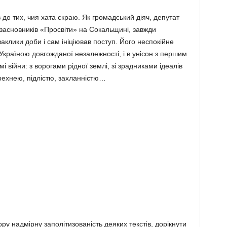
о тих, чия хата скраю. Як громадський діяч, депутат
 засновників «Просвіти» на Сокальщи­ні, завжди
 заклики доби і сам ініціював поступ. Його неспокійне
Україною довгожданої неза­лежності, і в унісон з першим
мі війни: з во­рогами рідної землі, зі зрадниками ідеалів
рех­нею, підлістю, захланністю…
у надмірну заполітизованість деяких текстів, дорікнути