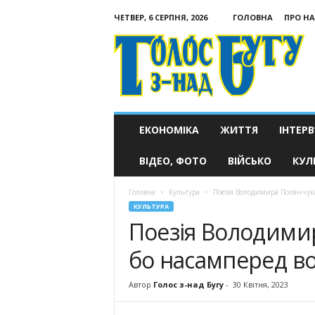
ЧЕТВЕР, 6 СЕРПНЯ, 2026
ГОЛОВНА
ПРО НА
Голос
з-
над
Бугу
ЕКОНОМІКА
ЖИТТЯ
ІНТЕРВ
ВІДЕО, ФОТО
ВІЙСЬКО
КУЛ
Головна
Культура
Поезія Володимира Полянчука 
КУЛЬТУРА
Поезія Володими
бо насамперед во
Автор
Голос з-над Бугу
-
30 Квітня, 2023