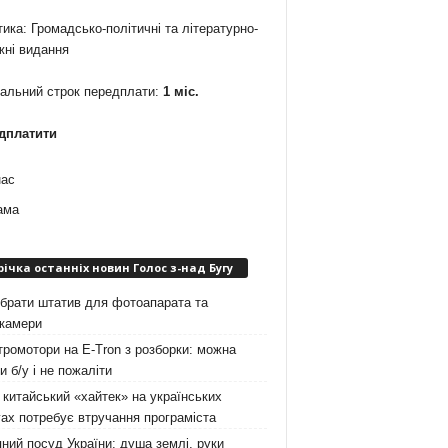
ика: Громадсько-політичні та літературно-
жні видання
мальний строк передплати:
1 міс.
дплатити
нас
ама
річка останніх новин Голос з-над Бугу
брати штатив для фотоапарата та
окамери
ромотори на E-Tron з розборки: можна
и б/у і не пожаліти
китайський «хайтек» на українських
ах потребує втручання програміста
ний посуд України: душа землі, руки