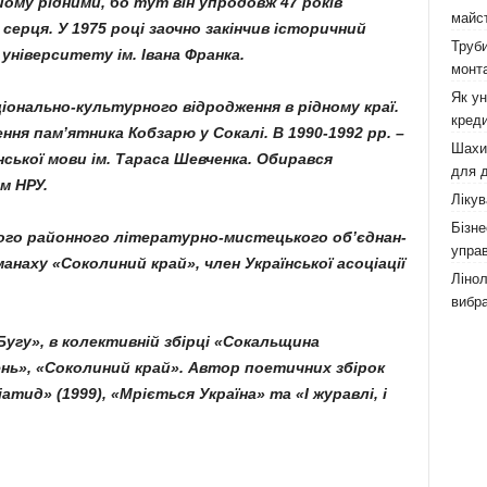
ому рідними, бо тут він упро­довж 47 років
майст
серця. У 1975 році заочно закінчив істо­ричний
Труби
університету ім. Івана Франка.
монта
Як у
ціонально-культурного відродження в рідному краї.
креди
ення пам’ятника Кобзарю у Сокалі. В 1990-1992 рр. –
Шахи,
нської мови ім. Тараса Шев­ченка. Обирався
для д
м НРУ.
Лікув
Бізне
ького районного літера­турно-мистецького об’єднан­
управ
анаху «Соколиний край», член Української асоціації
Лінол
вибра
Бугу», в колек­тивній збірці «Со­кальщина
ень», «Соколиний край». Автор поетичних збірок
іатид» (1999), «Мріється Україна» та «І журавлі, і