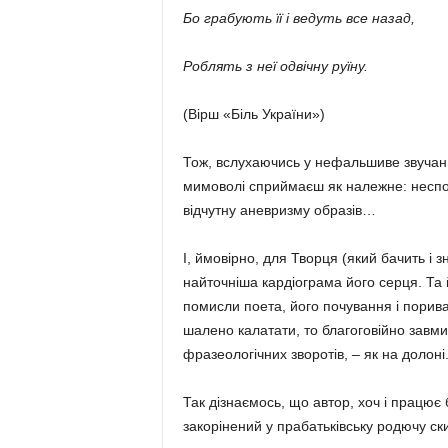
Бо грабують її і ведуть все назад,
Роблять з неї одвічну руїну.
(Вірш «Біль України»)
Тож, вслухаючись у нефальшиве звучан
мимоволі сприймаєш як належне: несподі
відчутну аневризму образів…
І, ймовірно, для Творця (який бачить і з
найточніша кардіограма його серця. Та 
помисли поета, його почування і порива
шалено ка­латати, то благоговійно завмир
фразеологічних зворотів, – як на долоні
Так дізнаємось, що автор, хоч і працює 
закорінений у прабатьківську родючу ск