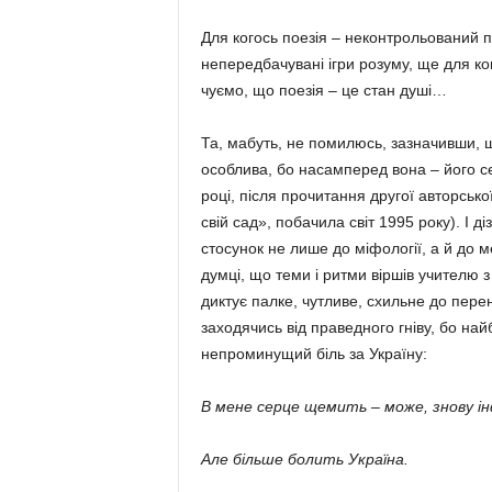
Для когось поезія – неконтрольований по­
непередбачувані ігри розуму, ще для ко
чуємо, що поезія – це стан душі…
Та, мабуть, не помилюсь, зазначивши, 
особлива, бо насамперед вона – його 
році, після прочитання другої авторсько
свій сад», побачила світ 1995 року). І 
стосунок не лише до міфології, а й до м
думці, що теми і ритми віршів учителю з
диктує палке, чутливе, схильне до пере
заходячись від праведного гніву, бо на
непроминущий біль за Україну:
В мене серце щемить – може, знову і
Але більше болить Україна.