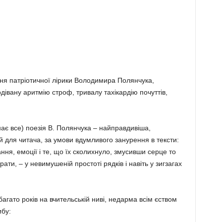
ня патріотичної лірики Володимира Полянчука,
­вану аритмію строф, тривалу тахікардію почуттів,
нає все) поезія В. Полянчука – найправди­віша,
й для читача, за умови вдумливого занурення в тексти:
ння, емоції і те, що їх сколихнуло, змусивши серце то
ати, – у неви­мушеній простоті рядків і навіть у зигзагах
.
багато років на вчительській ниві, недарма всім єством
ибу: