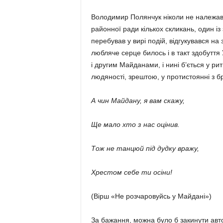
Володимир Полянчук ніколи не належав д
районної ради кількох скликань, один із
перебував у вирі подій, відгукував­ся на
любляче серце билось і в такт здобуття 
і другим Май­данами, і нині б’ється у рит
людяності, зрештою, у протистоянні з б
А чин Майдану, я вам скажу,
Ще мало хто з нас оцінив.
Тож не танцюй під дудку вражу,
Хрестом себе ти осіни!
(Вірш «Не розчаровуйсь у Майдані»)
За бажання, можна було б закинути автор