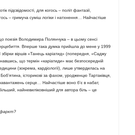
тік підсвідомості, для когось – політ фантазії,
гось – гримуча суміш логіки і натхнення… Най­частіше
що поезія Володимира Полянчука – в цьому сенсі
серцебиття. Вперше така думка прийшла до мене у 1999
ї збірки віршів «Танець каріатид» (попередня, «Саджу
дізнавшись, що термін «каріатиди» має безпосередній
едицини (зокре­ма, кардіології), лише утвердилась на
 Боб’ятина, історикові за фахом, уродженцю Тартаківця,
на­вантажень серце… Найчастіше воно б’є в набат,
йбільший, найневиліковніший для автора біль – це
нфаркт?