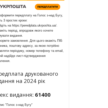
формити передплату на Голос з-над Бугу,
ть 3 простих кроки:
йдіть на
https://peredplata.ukrposhta.ua/
.
ажіть період, впродовж якого хочете
мувати видання.
ормте замовлення. Для цього вкажіть ПІБ
ника, поштову адресу, за якою потрібно
вляти періодику, номер телефону та email,
ий надійде лист-підтвердження
влення.
редплата друкованого
дання на 2024 рік
декс видання:
61400
ис "Голос з-над Бугу"