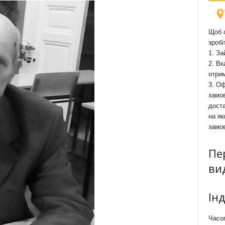
Щоб о
зробі
1. За
2. Вк
отри
3. Оф
замов
доста
на як
замо
Пе
ви
Ін
Часоп