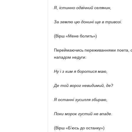
Я, істинно одвічний селянин,
За землю цю донині ще в тривозі.
(Вірш «Мене болить»)
Переймаючись переживаннями поета, ста
нападом недуги:
Ну і з ким я боротися маю,
Де той ворог невидимий, де?
Я останні зусилля збираю,
Поки морок густий не впаде.
(Вірш «Б’юсь до останку»)