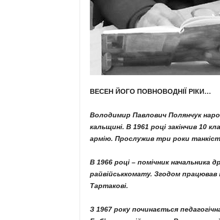
ВЕСЕН ЙОГО ПОВНОВОДНІЇ РІКИ…
Володимир Павлович Полян­чук народ
кальщині. В 1961 році закінчив 10 кл
армію. Прослужив три роки танкіс­то
В 1966 році – помічник началь­ника д
райвійськкомату. Згодом працював
Тартакові.
З 1967 року починається педагогічна