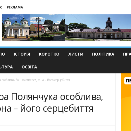
С
РЕКЛАМА
’Ю
ІСТОРІЯ
КОРОТКО
ЛИСТИ
ПОЛІТИКА
ПР
ЬТУРА
ОСВІТА
особлива, бо насамперед вона – його серцебиття
ра Полянчука особлива,
на – його серцебиття