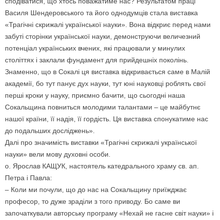
сподіватися, що хтось поважатиме нас? Результатом праці
Василя Шендеровського та його однодумців стала виставка
«Трагічні скрижалі української науки». Вона відкриє перед нами
забуті сторінки української науки, демонструючи величезний
потенціал українських вчених, які працювали у минулих
століттях і заклали фундамент для прийдешніх поколінь.
Знаменно, що в Сокалі ця виставка відкривається саме в Малій
академії, бо тут панує дух науки, тут юні науковці роблять свої
перші кроки у науку, приємно бачити, що сьогодні наша
Сокальщина повниться молодими талантами – це майбутнє
нашої країни, її надія, її гордість. Ця виставка спонукатиме нас
до подальших досліджень».
Далі про значимість виставки «Трагічні скрижалі української
науки» вели мову духовні особи.
о. Ярослав КАЩУК, настоятель катедрального храму св. ап.
Петра і Павла:
– Коли ми почули, що до нас на Сокальщину приїжджає
професор, то дуже зраділи з того приводу. Бо саме ви
започаткували авторську програму «Нехай не гасне світ науки» і