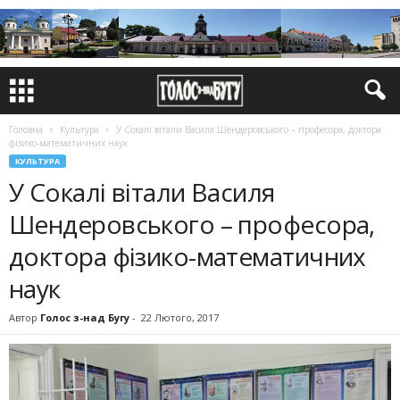
Головна
Культура
У Сокалі вітали Василя Шендеровського – професора, доктора
фізико-математичних наук
КУЛЬТУРА
У Сокалі вітали Василя
Шендеровського – професора,
доктора фізико-математичних
наук
Автор
Голос з-над Бугу
-
22 Лютого, 2017