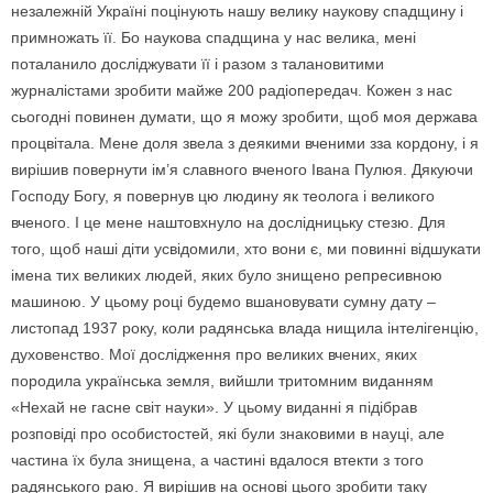
незалежній Україні поцінують нашу велику наукову спадщину і
примножать її. Бо наукова спадщина у нас велика, мені
поталанило досліджувати її і разом з талановитими
журналістами зробити майже 200 радіопередач. Кожен з нас
сьогодні повинен думати, що я можу зробити, щоб моя держава
процвітала. Мене доля звела з деякими вченими зза кордону, і я
вирішив повернути ім’я славного вченого Івана Пулюя. Дякуючи
Господу Богу, я повернув цю людину як теолога і великого
вченого. І це мене наштовхнуло на дослідницьку стезю. Для
того, щоб наші діти усвідомили, хто вони є, ми повинні відшукати
імена тих великих людей, яких було знищено репресивною
машиною. У цьому році будемо вшановувати сумну дату –
листопад 1937 року, коли радянська влада нищила інтелігенцію,
духовенство. Мої дослідження про великих вчених, яких
породила українська земля, вийшли тритомним виданням
«Нехай не гасне світ науки». У цьому виданні я підібрав
розповіді про особистостей, які були знаковими в науці, але
частина їх була знищена, а частині вдалося втекти з того
радянського раю. Я вирішив на основі цього зробити таку