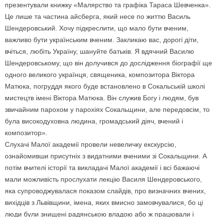
презентували книжку «Малярство та графіка Тараса Шевченка».
Це лише та частина айсберга, який несе по життю Василь
Шендеровський. Хочу підкреслити, що мало бути вченим,
важливо бути українським вченим. Закликаю вас, дорогі діти,
вчіться, любіть Україну, шануйте батьків. Я вдячний Василю
Шендеровському, що він долучився до дослідження біографії ще
одного великого українця, священика, композитора Віктора
Матюка, погруддя якого буде встановлено в Сокальській школі
мистецтв імені Віктора Матюка. Він служив Богу і людям, був
звичайним парохом у парохіях Сокальщини, але передовсім, то
була високодуховна людина, громадський діяч, вчений і
композитор».
Слухачі Малої академії провели невеличку екскурсію,
ознайомивши присутніх з видатними вченими зі Сокальщини. А
потім вчителі історії та викладачі Малої академії і всі бажаючі
мали можливість прослухати лекцію Василя Шендеровського,
яка супроводжувалася показом слайдів, прo визначних вчених,
вихідців з Львівщини, імена, яких вмисно замовчувалися, бо ці
люди були знищені радянською владою або ж працювали і