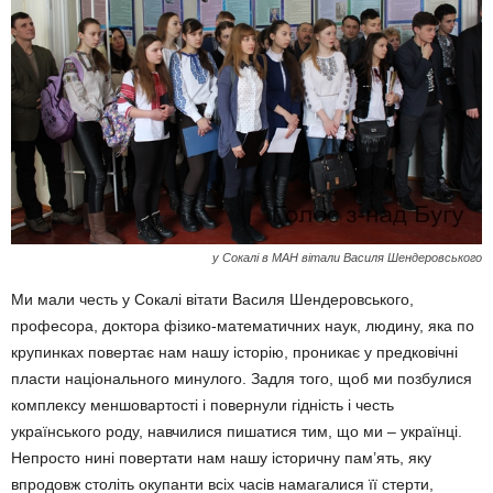
у Сокалі в МАН вітали Василя Шендеровського
Ми мали честь у Сокалі вітати Василя Шендеровського,
професора, доктора фізико-математичних наук, людину, яка по
крупинках повертає нам нашу історію, проникає у предковічні
пласти національного минулого. Задля того, щоб ми позбулися
комплексу меншовартості і повернули гідність і честь
українського роду, навчилися пишатися тим, що ми – українці.
Непросто нині повертати нам нашу історичну пам’ять, яку
впродовж століть окупанти всіх часів намагалися її стерти,