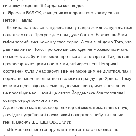
виставку і окропив її йорданською водою.
о. Ярослав ВАЛЮХ, священик катедрального храму св. ап.
Петра і Павла:
– Людина навчилася занурюватися у надра землі, занурюватися
понад землею. Прогрес дає нам дуже багато. Бажаю, щоб ми
вміли заглибитись кожен у своє серце. А там знайдемо Того, хто
дав нам життя. Того, про кого ми сьогодні не можемо мовчати,
не можемо забути і не може про нього не говорити. Так, як пан
професор живе цими постатями, які через певні історичні
обставини були у нас забуті, і він не може цим не ділитися, так і
церква не може не ділитися і голосити правду про Христа. Тому,
коли ми щось відновлюємо, підносимо, виводимо з незнання –
це просвічує нас. Нехай це світло Йорданське благословляє і
освічує серця кожного з нас.
А далі слово мав професор, доктор фізикоматематичних наук,
дослідник української науки, який повертає з небуття наших
геніїв, Василь ШЕНДЕРОВСЬКИЙ:
– «Немає більшого гонору для інтелігентного чоловіка, як