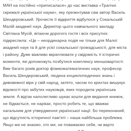
МАН на постійно «приписалася» до нас виставка «Трагічні
скрижалі української науки», яку презентував сам автор Василь
Шендеровський. Урочисте її відкриття відбулося у Сокальській
Малій академії наук. Директор цього навчального закладу
Світлана Мусій, вітаючи дорогого гостя і всіх присутніх
підкреслила: «Це – неординарна подія не тільки для Малої
академії наук та й для усієї сокальської громадськості, для міста
і району. Дуже важливо вкраплювати у свідомість ті історичні
моменти, які допоможуть позбутися комплексу меншовартості.
Вже багато років доктор фізикоматематичних наук, професор
Василь Шендеровський, людина енциклопедичних знань і
дивовижної віри у свій народ, затято, часом по крихтах вишукує
відомості про забутих науковців, яких породила українська
земля. А відтак наполегливо шукає кошти для видання книжок,
не бідкається, не нарікає, просто робить те, що вважає
нагальним для утвердження української нації. Бо переконаний,
що відсутність історичної пам’яті – наша найбільша проблема.
Якщо ми не знаємо, хто ми, не поважаємо себе, чи варто