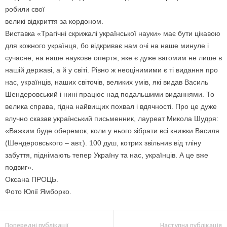
робили свої
великі відкриття за кордоном.
Виставка «Трагічні скрижалі української науки» має бути цікавою
для кожного українця, бо відкриває нам очі на наше минуле і
сучасне, на наше наукове опертя, яке є дуже вагомим не лише в
нашій державі, а й у світі. Рівно ж неоцінимими є ті видання про
нас, українців, наших світочів, великих умів, які видав Василь
Шендеровський і нині працює над подальшими виданнями. То
велика справа, гідна найвищих похвал і вдячності. Про це дуже
влучно сказав український письменник, лауреат Микола Шудря:
«Важким буде оберемок, коли у нього зібрати всі книжки Василя
(Шендеровського – авт.). 100 душ, котрих звільнив від тліну
забуття, піднімають тепер Україну та нас, українців. А це вже
подвиг».
Оксана ПРОЦЬ.
Фото Юлії Ямборко.
Попередні публікації
Наступна публікація