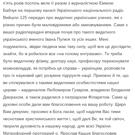
п’ять років поспіль вели її разом з журналісткою Еммою
Бабчук на першому каналі Українського національного радіо.
Вийшло 125 передач про видатних українських учених, які з
різних причин були маловідомими або замовчуваними. Саме з
вашої радіопередачі вперше почув про такого видатного
українського вченого Івана Пулюя та усіх інших. Мені
подумалось, звідки людина має таку силу, щоб все це дослідити,
знайти, бо ж робилося все «на голому ентузіазмі». То треба
було видатному фізику, доктору наук, професору переконувати
можновладців, як потрібна ця справа – українцям, розповісти
про їх науковий цвіт, розумне підгрунтя нації. Приємно й те, що
ви спілкувалися з такими видатними особистостями нашої
церкви – кардиналом Любомиром Гузаром, владикою Богданом
Дзюрахом, а також радилися з патріархом Філаретом. Cаме ці
духовні особи дали вам благословення на вашу роботу. Щиро
Вам дякуємо, просимо в Бога ласки, щоб наділяв Вас тими
чеснотами християнського життя і, щоб далі Ви, як той світоч,
творили духовність в нашому народі, для всієї України.
Митрофорний протоієрей о. Ярослав Кащук благословив