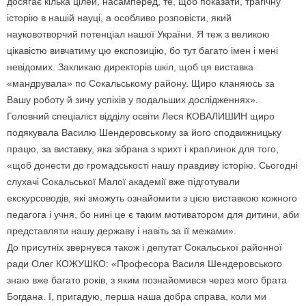
досягає кілька цілей, насамперед, те, щоб показати, трагічну
історію в нашій науці, а особливо розповісти, який
науковотворчий потенціал нашої України. Я теж з великою
цікавістю вивчатиму цю експозицію, бо тут багато імен і мені
невідомих. Закликаю директорів шкіл, щоб ця виставка
«мандрувала» по Сокальському району. Щиро кланяюсь за
Вашу роботу й зичу успіхів у подальших дослідженнях».
Головний спеціаліст відділу освіти Леся КОВАЛИШИН щиро
подякувала Василю Шендеровському за його сподвижницьку
працю, за виставку, яка зібрана з крихт і краплинок для того,
«щоб донести до громадськості нашу правдиву історію. Сьогодні
слухачі Сокальської Малої академії вже підготували
екскурсоводів, які зможуть ознайомити з цією виставкою кожного
педагога і учня, бо нині це є таким мотиватором для дитини, аби
представляти нашу державу і навіть за її межами».
До присутніх звернувся також і депутат Сокальської районної
ради Олег КОЖУШКО: «Професора Василя Шендеровського
знаю вже багато років, з яким познайомився через мого брата
Богдана. І, пригадую, перша наша добра справа, коли ми