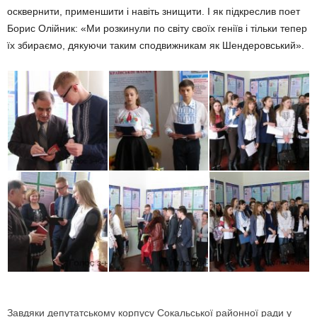
осквернити, применшити і навіть знищити. І як підкреслив поет
Борис Олійник: «Ми розкинули по світу своїх геніїв і тільки тепер
їх збираємо, дякуючи таким сподвижникам як Шендеровський».
Завдяки депутатському корпусу Сокальської районної ради у