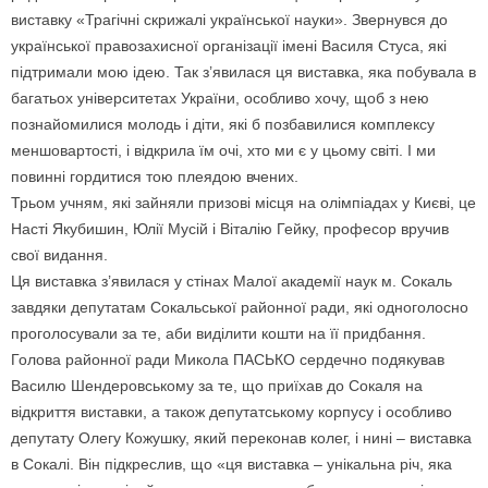
виставку «Трагічні скрижалі української науки». Звернувся до
української правозахисної організації імені Василя Стуса, які
підтримали мою ідею. Так з’явилася ця виставка, яка побувала в
багатьох університетах України, особливо хочу, щоб з нею
познайомилися молодь і діти, які б позбавилися комплексу
меншовартості, і відкрила їм очі, хто ми є у цьому світі. І ми
повинні гордитися тою плеядою вчених.
Трьом учням, які зайняли призові місця на олімпіадах у Києві, це
Насті Якубишин, Юлії Мусій і Віталію Гейку, професор вручив
свої видання.
Ця виставка з’явилася у стінах Малої академії наук м. Сокаль
завдяки депутатам Сокальської районної ради, які одноголосно
проголосували за те, аби виділити кошти на її придбання.
Голова районної ради Микола ПАСЬКО сердечно подякував
Василю Шендеровському за те, що приїхав до Сокаля на
відкриття виставки, а також депутатському корпусу і особливо
депутату Олегу Кожушку, який переконав колег, і нині – виставка
в Сокалі. Він підкреслив, що «ця виставка – унікальна річ, яка