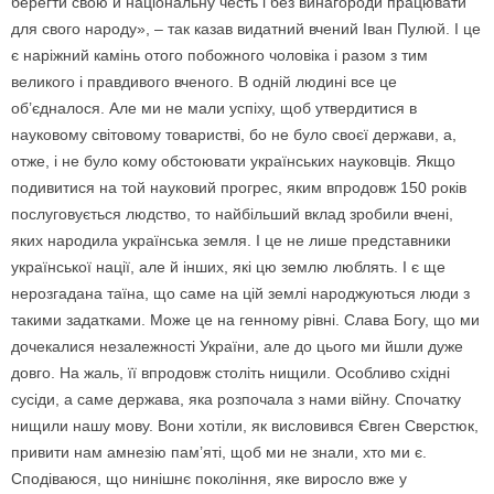
берегти свою й національну честь і без винагороди працювати
для свого народу», – так казав видатний вчений Іван Пулюй. І це
є наріжний камінь отого побожного чоловіка і разом з тим
великого і правдивого вченого. В одній людині все це
об’єдналося. Але ми не мали успіху, щоб утвердитися в
науковому світовому товаристві, бо не було своєї держави, а,
отже, і не було кому обстоювати українських науковців. Якщо
подивитися на той науковий прогрес, яким впродовж 150 років
послуговується людство, то найбільший вклад зробили вчені,
яких народила українська земля. І це не лише представники
української нації, але й інших, які цю землю люблять. І є ще
нерозгадана таїна, що саме на цій землі народжуються люди з
такими задатками. Може це на генному рівні. Слава Богу, що ми
дочекалися незалежності України, але до цього ми йшли дуже
довго. На жаль, її впродовж століть нищили. Особливо східні
сусіди, а саме держава, яка розпочала з нами війну. Спочатку
нищили нашу мову. Вони хотіли, як висловився Євген Сверстюк,
привити нам амнезію пам’яті, щоб ми не знали, хто ми є.
Сподіваюся, що нинішнє покоління, яке виросло вже у