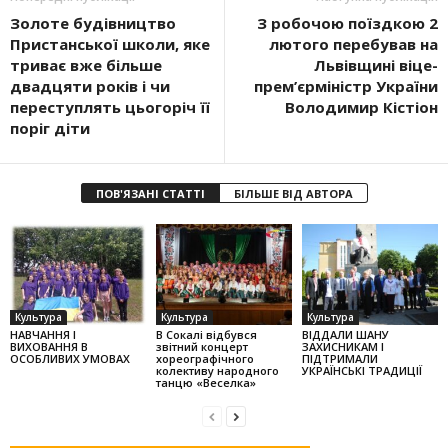
Золоте будівництво
З робочою поїздкою 2
Пристанської школи, яке
лютого перебував на
триває вже більше
Львівщині віце-
двадцяти років і чи
прем’єрміністр України
переступлять цьогоріч її
Володимир Кістіон
поріг діти
ПОВ'ЯЗАНІ СТАТТІ
БІЛЬШЕ ВІД АВТОРА
Культура
Культура
Культура
НАВЧАННЯ І
В Сокалі відбувся
ВІДДАЛИ ШАНУ
ВИХОВАННЯ В
звітний концерт
ЗАХИСНИКАМ І
ОСОБЛИВИХ УМОВАХ
хореографічного
ПІДТРИМАЛИ
колек­тиву народного
УКРАЇНСЬКІ ТРАДИЦІЇ
танцю «Веселка»