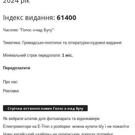
Індекс видання:
61400
Часопис "Голос з-над Бугу"
Тематика: Громадсько-політичні та літературно-художні видання
Мінімальний строк передплати:
1 міс.
Передплатити
Про нас
Реклама
Стрічка останніх новин Голос з-над Бугу
Як вибрати штатив для фотоапарата та відеокамери
Електромотори на E-Tron з розборки: можна купити б/у і не пожаліти
Чому китайський «хайтек» на українських дорогах потребує