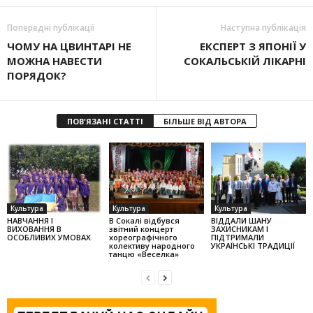
Попередні публікації
Наступна публікація
ЧОМУ НА ЦВИНТАРІ НЕ
ЕКСПЕРТ З ЯПОНІЇ У
МОЖНА НАВЕСТИ
СОКАЛЬСЬКІЙ ЛІКАРНІ
ПОРЯДОК?
ПОВ'ЯЗАНІ СТАТТІ
БІЛЬШЕ ВІД АВТОРА
Культура
Культура
Культура
НАВЧАННЯ І
В Сокалі відбувся
ВІДДАЛИ ШАНУ
ВИХОВАННЯ В
звітний концерт
ЗАХИСНИКАМ І
ОСОБЛИВИХ УМОВАХ
хореографічного
ПІДТРИМАЛИ
колек­тиву народного
УКРАЇНСЬКІ ТРАДИЦІЇ
танцю «Веселка»