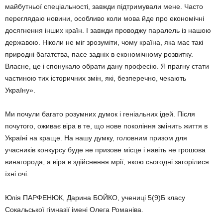
майбутньої спеціальності, завжди підтримували мене. Часто
переглядаю новини, особливо коли мова йде про економічні
досягнення інших країн. І завжди проводжу паралель із нашою
державою. Ніколи не міг зрозуміти, чому країна, яка має такі
природні багатства, пасе задніх в економічному розвитку.
Власне, це і спонукало обрати дану професію. Я прагну стати
частиною тих історичних змін, які, безперечно, чекають
Україну».
Ми почули багато розумних думок і геніальних ідей. Після
почутого, оживає віра в те, що нове покоління змінить життя в
Україні на краще. На нашу думку, головним призом для
учасників конкурсу буде не призове місце і навіть не грошова
винагорода, а віра в здійснення мрії, якою сьогодні загорілися
їхні очі.
Юлія ПАРФЕНЮК, Дарина БОЙКО, учениці 5(9)Б класу
Сокальської гімназії імені Олега Романіва.