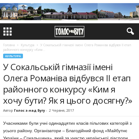
Головна
Культура
У Сокальській гімназії імені Олега Романіва відбувся ІІ етап
районного конкурсу «Ким...
КУЛЬТУРА
У Сокальській гімназії імені
Олега Романіва відбувся ІІ етап
районного конкурсу «Ким я
хочу бути? Як я цього досягну?»
Автор
Голос з-над Бугу
-
2 Червня, 2017
Учасниками були учні одинадцятих класів пільгових категорій з
усього району. Організатори – Благодійний фонд «Майбутнє
України – Сокальщина», який за участю української діаспори