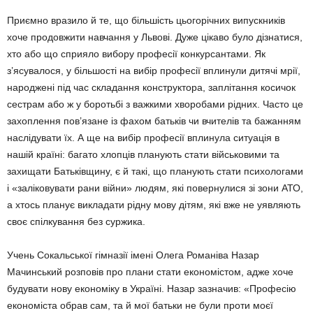
Приємно вразило й те, що більшість цьогорічних випускників
хоче продовжити навчання у Львові. Дуже цікаво було дізнатися,
хто або що сприяло вибору професії конкурсантами. Як
з’ясувалося, у більшості на вибір професії вплинули дитячі мрії,
народжені під час складання конструктора, заплітання косичок
сестрам або ж у боротьбі з важкими хворобами рідних. Часто це
захоплення пов’язане із фахом батьків чи вчителів та бажанням
наслідувати їх. А ще на вибір професії вплинула ситуація в
нашій країні: багато хлопців планують стати військовими та
захищати Батьківщину, є й такі, що планують стати психологами
і «заліковувати рани війни» людям, які повернулися зі зони АТО,
а хтось планує викладати рідну мову дітям, які вже не уявляють
своє спілкування без суржика.
Учень Сокальської гімназії імені Олега Романіва Назар
Мачинський розповів про плани стати економістом, адже хоче
будувати нову економіку в Україні. Назар зазначив: «Професію
економіста обрав сам, та й мої батьки не були проти моєї