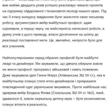
вже майже двадцять років успішно реалізовує чимало проектів
на підтримку обдарованої і талановитої молоді нашого краю. Під
час ІІ етапу конкурсу завданням було захистити свою письмову
роботу, аргументувати вибір майбутньої професії, адже
оцінювали, в першу чергу, не майстерність написаної роботи, а
думку учнів з цього приводу, власні досягнення на шляху до
реалізації поставленої мети. Це, звичайно, непросто було для
всіх учасників.
Найпопулярнішими серед обраних професій були майбутні
лікарі та дизайнери. Ми зауважили, що дівчата обирали зовсім
не жіночі професії: програміст, військовий і навіть пожежник.
Дуже зацікавила ідея Ганни Макух (Хлівчанська ЗШ ІІІІ ст.), яка в
майбутньому планує стати етно-дизайнером і прикрашати
повсякденний одяг українською вишивкою. Проте найбільше нас
здивував вибір Богдана Фініва (Сокальська ЗШ ІІІІ ст. №2), який,
здавалося б, зовсім нереальну дитячу мрію – бути космонавтом,
планує втілити в реальність.