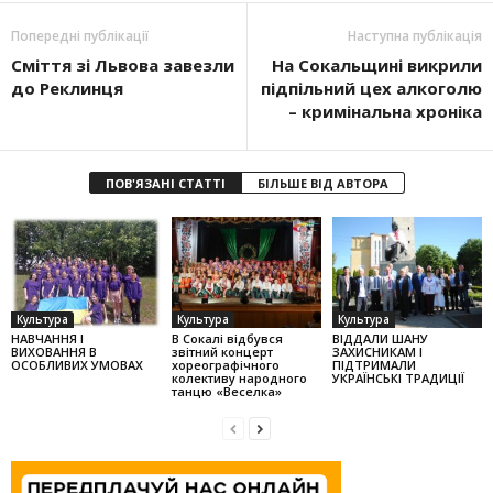
Попередні публікації
Наступна публікація
Сміття зі Львова завезли
На Сокальщині викрили
до Реклинця
підпільний цех алкоголю
– кримінальна хроніка
ПОВ'ЯЗАНІ СТАТТІ
БІЛЬШЕ ВІД АВТОРА
Культура
Культура
Культура
НАВЧАННЯ І
В Сокалі відбувся
ВІДДАЛИ ШАНУ
ВИХОВАННЯ В
звітний концерт
ЗАХИСНИКАМ І
ОСОБЛИВИХ УМОВАХ
хореографічного
ПІДТРИМАЛИ
колек­тиву народного
УКРАЇНСЬКІ ТРАДИЦІЇ
танцю «Веселка»