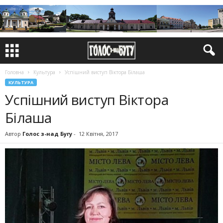
Головна
Культура
Успішний виступ Віктора Білаша
КУЛЬТУРА
Успішний виступ Віктора
Білаша
Автор
Голос з-над Бугу
-
12 Квітня, 2017