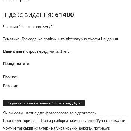
Індекс видання:
61400
Часопис "Голос з-над Бугу"
Тематика: Громадсько-політичні та літературно-художні видання
Мінімальний строк передплати:
1 міс.
Передплатити
Про нас
Реклама
Стрічка останніх новин Голос з-над Бугу
Як вибрати штатив для фотоапарата та відеокамери
Електромотори на E-Tron з розборки: можна купити б/у і не пожаліти
Чому китайський «хайтек» на українських дорогах потребує