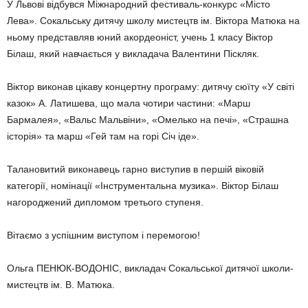
У Львові відбувся Міжнародний фестиваль-конкурс «Місто
Лева». Сокальську дитячу школу мистецтв ім. Віктора Матюка на
ньому представляв юний акордеоніст, учень 1 класу Віктор
Білаш, який навчається у викладача Валентини Піскляк.
Віктор виконав цікаву концертну програму: дитячу сюїту «У світі
казок» А. Латишева, що мала чотири частини: «Марш
Бармалея», «Вальс Мальвіни», «Омелько на печі», «Страшна
історія» та марш «Гей там на горі Січ іде».
Талановитий виконавець гарно виступив в першій віковій
категорії, номінації «Інструментальна музика». Віктор Білаш
нагороджений дипломом третього ступеня.
Вітаємо з успішним виступом і перемогою!
Ольга ПЕНЮК-ВОДОНІС, викладач Сокальської дитячої школи-
мистецтв ім. В. Матюка.