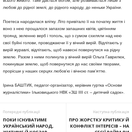
всього живого. Таке дається Богом, але розвивається лише з
любові до рідної землі, до рідного народу, до неньки України.
Поетеса народилася влітку. Літо привітало її на початку життя і
воно з нею прощалося запахом запашних квітів, цвітінням
троянд, зеленню верб і тополь, що з сумом схиляли над нею
свої буйні голови, проводжаючи її у вічний вирій. Відлітають у
вирій журавлі, відлітають, щоб навесні повернутися на рідну
землю. Разом з ними полинула у вічний вирій Ольга Гаврилюк,
покинувши землю, щоб повернутися до нас своїми творами,
прорісши у наших серцях любов’ю і вічною пам’яттю.
Ірина БАШТИК, педагог-організатор, керівник гуртка «Основи
журналістики» Ільковицького НВК «ЗШ ІІІІ ст. – дитячий садок».
Попередні публікації
Наступна публікація
ПОКИ ІСНУВАТИМЕ
ПРО ЖОРСТКУ КРИТИКУ Й
УКРАЇНСЬКИЙ НАРОД,
КОНФЛІКТ ІНТЕРЕСІВ – НА