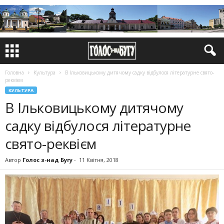
Головна
Культура
В Ільковицькому дитячому садку відбулося літературне свято-
реквієм
КУЛЬТУРА
В Ільковицькому дитячому
садку відбулося літературне
свято-реквієм
Автор
Голос з-над Бугу
-
11 Квітня, 2018