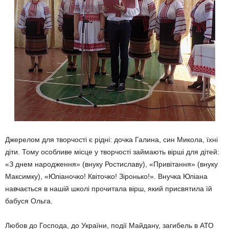
Джерелом для творчості є рідні: дочка Галина, син Микола, їхні
діти. Тому особливе місце у творчості займають вірші для дітей:
«З днем народження» (внуку Ростиславу), «Привітання» (внуку
Максимку), «Юліаночко! Квіточко! Зіронько!». Внучка Юліана
навчається в нашій школі прочитала вірш, який присвятила їй
бабуся Ольга.
Любов до Господа, до України, події Майдану, загибель в АТО