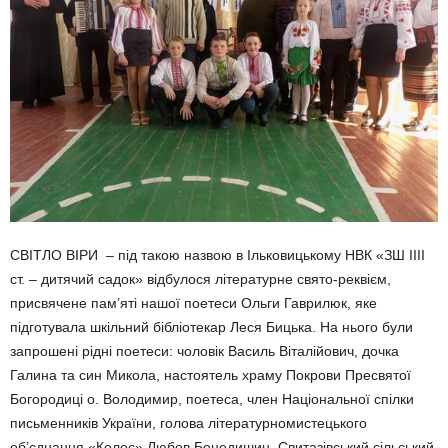
СВІТЛО ВІРИ – під такою назвою в Ільковицькому НВК «ЗШ ІІІІ
ст. – дитячий садок» відбулося літературне свято-реквієм,
присвячене пам’яті нашої поетеси Ольги Гаврилюк, яке
підготувала шкільний бібліотекар Леся Бицька. На нього були
запрошені рідні поетеси: чоловік Василь Віталійович, дочка
Галина та син Микола, настоятель храму Покрови Пресвятої
Богородиці о. Володимир, поетеса, член Національної спілки
письменників України, голова літературномистецького
об’єднання «Колос» Любов Бенедишин, Свитазівський сільський