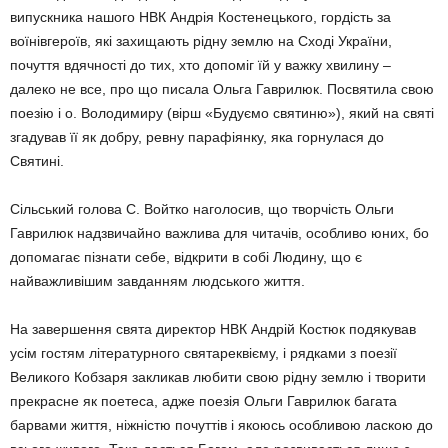
випускника нашого НВК Андрія Костенецького, гордість за
воїнівгероїв, які захищають рідну землю на Сході України,
почуття вдячності до тих, хто допоміг їй у важку хвилину –
далеко не все, про що писала Ольга Гаврилюк. Посвятила свою
поезію і о. Володимиру (вірш «Будуємо святиню»), який на святі
згадував її як добру, ревну парафіянку, яка горнулася до
Святині.
Сільський голова С. Войтко наголосив, що творчість Ольги
Гаврилюк надзвичайно важлива для читачів, особливо юних, бо
допомагає пізнати себе, відкрити в собі Людину, що є
найважливішим завданням людського життя.
На завершення свята директор НВК Андрій Костюк подякував
усім гостям літературного святареквієму, і рядками з поезії
Великого Кобзаря закликав любити свою рідну землю і творити
прекрасне як поетеса, адже поезія Ольги Гаврилюк багата
барвами життя, ніжністю почуттів і якоюсь особливою ласкою до