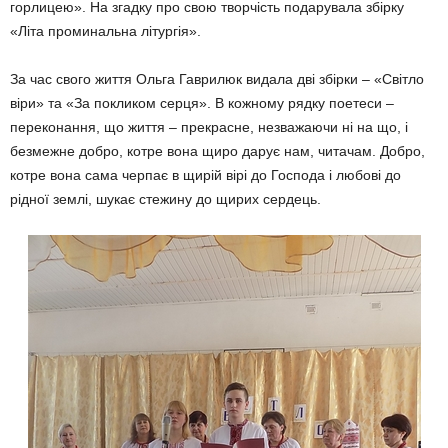
горлицею». На згадку про свою творчість подарувала збірку
«Літа проминальна літургія».
За час свого життя Ольга Гаврилюк видала дві збірки – «Світло
віри» та «За покликом серця». В кожному рядку поетеси –
переконання, що життя – прекрасне, незважаючи ні на що, і
безмежне добро, котре вона щиро дарує нам, читачам. Добро,
котре вона сама черпає в щирій вірі до Господа і любові до
рідної землі, шукає стежину до щирих сердець.