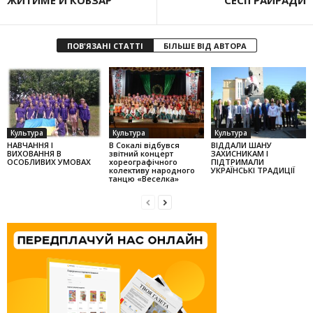
ЖИТИМЕ Й КОБЗАР
СЕСІЇ РАЙРАДИ
ПОВ'ЯЗАНІ СТАТТІ
БІЛЬШЕ ВІД АВТОРА
Культура
Культура
Культура
НАВЧАННЯ І
В Сокалі відбувся
ВІДДАЛИ ШАНУ
ВИХОВАННЯ В
звітний концерт
ЗАХИСНИКАМ І
ОСОБЛИВИХ УМОВАХ
хореографічного
ПІДТРИМАЛИ
колек­тиву народного
УКРАЇНСЬКІ ТРАДИЦІЇ
танцю «Веселка»