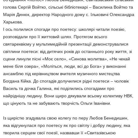
голова Сергій Войтко, сільські бібліотекарі – Василина Войтко та
Марія Динюк, директор Народного дому с. Ільковичі Олександра
Харькова.
І ось полилися спогади про поетесу: школярі читали поезію,
розповідали про її життєвий шлях. Протягом всього
святареквієму у мультимедійній презентації демонструвалися
світлини поетеси: від дитячих років до останнього року життя, зі
сцени линули пісні «Моє село», «Синова молитва», «Не чекай
мене біля озера», «Моліться, люди, всі до Бога» у виконанні
ансамблю під керівництвом вчителя музичного мистецтва
Богдана Кійка. До спогадів долучилися рідні поетеси – чоловік
Василь та дочка Галина, які поділились спогадами про
найріднішу людину. Вони щиро дякували всьому колективу НВК,
що цінують та не забувають творчість Ольги Іванівни.
Із щирістю згадувала свою колегу по перу Любов Бенедишин,
яка відгукнулася про поетесу як про світлу і добру людину, яка
творила серцем свої поезії, назвавши її «Свитазівською