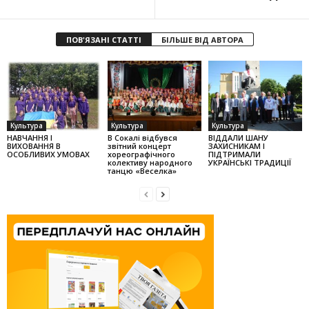
ПОВ'ЯЗАНІ СТАТТІ
БІЛЬШЕ ВІД АВТОРА
Культура
Культура
Культура
НАВЧАННЯ І
В Сокалі відбувся
ВІДДАЛИ ШАНУ
ВИХОВАННЯ В
звітний концерт
ЗАХИСНИКАМ І
ОСОБЛИВИХ УМОВАХ
хореографічного
ПІДТРИМАЛИ
колек­тиву народного
УКРАЇНСЬКІ ТРАДИЦІЇ
танцю «Веселка»