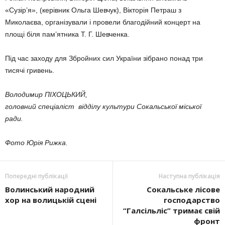
«Сузір’я», (керівник Ольга Шев­чук), Вікторія Петраш з
Миколаєва, органі­зували і провели бла­годійний концерт на
площі біля пам’ятника Т. Г. Шевченка.
Під час заходу для Збройних сил України зібрано понад три
тисячі гривень.
Володимир ПІХОЦЬКИЙ,
головний спеціаліст відділу культури Сокальської міської
ради.
Фото Юрія Рижка.
Попередні публікації
Наступна публікація
Волинський народний
Сокальське лісове
хор на волицькій сцені
господарство
“Галсільліс” тримає свій
фронт