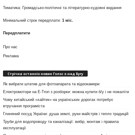
Тематика: Громадсько-політичні та літературно-художні видання
Мінімальний строк передплати:
1 міс.
Передплатити
Про нас
Реклама
Стрічка останніх новин Голос з-над Бугу
Як вибрати штатив для фотоапарата та відеокамери
Електромотори на E-Tron з розборки: можна купити б/у і не пожаліти
Чому китайський «хайтек» на українських дорогах потребує
втручання програміста
Глиняний посуд України: душа землі, руки майстрів і тепло традицій
Труби для водопроводу та каналізації: вибір, монтаж і правила
експлуатації