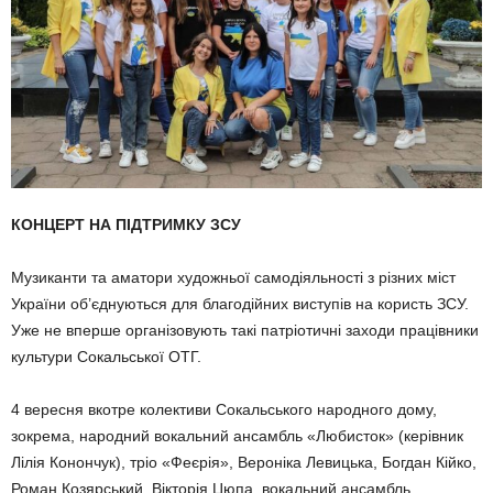
КОНЦЕРТ НА ПІДТРИМКУ ЗСУ
Музиканти та аматори художньої само­діяльності з різних міст
України об’єдну­ються для благодійних виступів на користь ЗСУ.
Уже не вперше організовують такі патріотичні заходи працівники
культури Со­кальської ОТГ.
4 вересня вкотре колек­тиви Сокальського народного до­му,
зокре­ма, народний вокальний ан­самбль «Лю­бис­­ток» (керівник
Лілія Конон­чук), тріо «Фeє­рія», Вероніка Левицька, Богдан Кійко,
Ро­ман Козярський, Вікторія Цюпа, вокаль­ний ансамбль