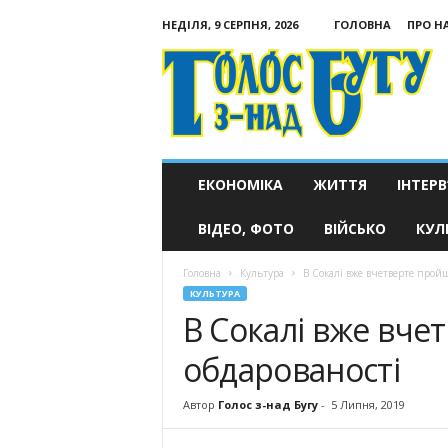
НЕДІЛЯ, 9 СЕРПНЯ, 2026
ГОЛОВНА
ПРО Н
Голос
з-
над
Бугу
ЕКОНОМІКА
ЖИТТЯ
ІНТЕРВ
ВІДЕО, ФОТО
ВІЙСЬКО
КУЛ
Головна
Культура
В Сокалі вже вчетверте пройш
КУЛЬТУРА
В Сокалі вже вче
обдарованості
Автор
Голос з-над Бугу
-
5 Липня, 2019