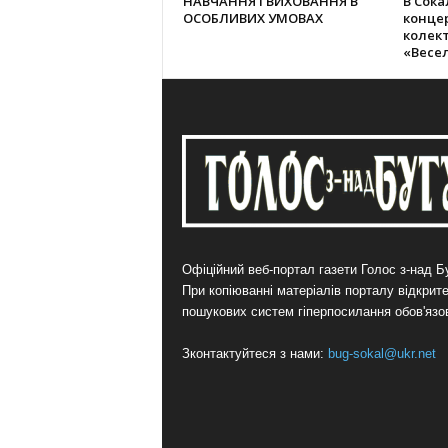
НАВЧАННЯ І ВИХОВАННЯ В
В Сока
ОСОБЛИВИХ УМОВАХ
конце
колек­
«Весе
Офіційний веб-портал газети Голос з-над Бу
При копіюванні матеріалів порталу відкрит
пошукових систем гіперпосилання обов'язо
Зконтактуйтеся з нами:
bug-sokal@ukr.net