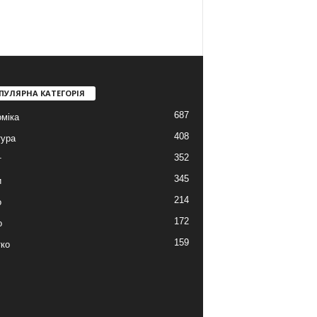
ПУЛЯРНА КАТЕГОРІЯ
687
міка
408
тура
352
т
345
и
214
о
172
о
159
ко