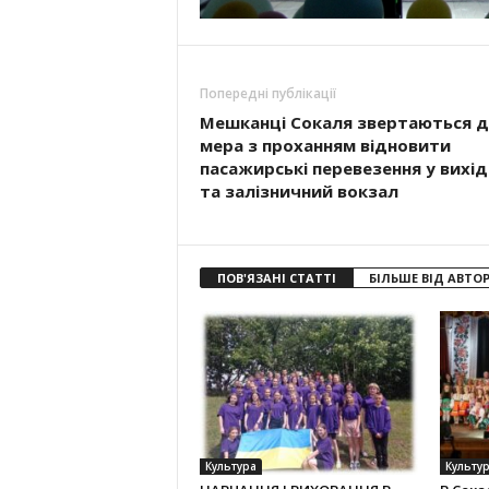
Попередні публікації
Мешканці Сокаля звертаються 
мера з проханням відновити
пасажирські перевезення у вихід
та залізничний вокзал
ПОВ'ЯЗАНІ СТАТТІ
БІЛЬШЕ ВІД АВТО
Культура
Культу