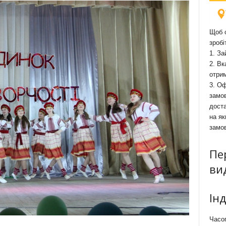
Щоб о
зробі
1. За
2. Вк
отри
3. Оф
замов
доста
на як
замо
Пе
ви
Ін
Часоп