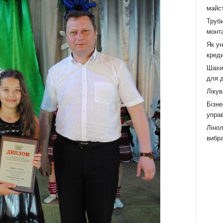
майст
Труби
монта
Як у
креди
Шахи,
для д
Лікув
Бізне
управ
Лінол
вибра