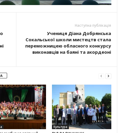
Наступна публікація
до
Учениця Діана Добрянська
Сокальської школи мистецтв стала
ні
переможницею обласного конкурсу
виконавців на баяні та акордеоні
РА
ра
Культура