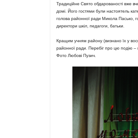
Традиційне Свято обдарованості вже в
домі. Його гостями були настоятель кат
голова районної ради Микола Пасько, г
директори шкіл, педагоги, батьки.
Кращим учням району (визнано їх у вось
районної ради. Перебіг про цю подію – 
Фото Любові Пузич.