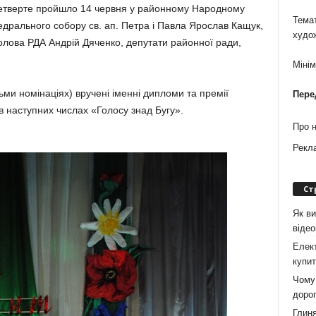
четверте пройшло 14 червня у районному Народному
Темат
едрального собору св. ап. Петра і Павла Ярослав Кащук,
худо
олова РДА Андрій Дяченко, депутати районної ради,
Міні
ми номінаціях) вручені іменні дипломи та премії
Пере
в наступних числах «Голосу знад Бугу».
Про 
Рекл
Ст
Як ви
віде
Елект
купит
Чому 
дорог
Глиня