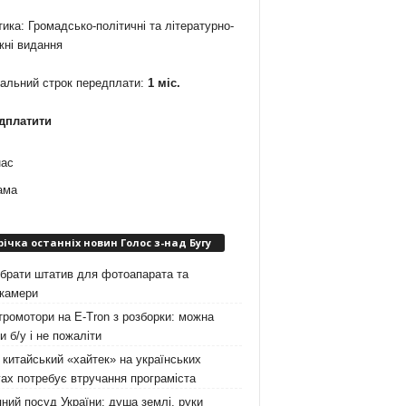
ика: Громадсько-політичні та літературно-
жні видання
мальний строк передплати:
1 міс.
дплатити
нас
ама
річка останніх новин Голос з-над Бугу
брати штатив для фотоапарата та
окамери
ромотори на E-Tron з розборки: можна
и б/у і не пожаліти
китайський «хайтек» на українських
ах потребує втручання програміста
ний посуд України: душа землі, руки