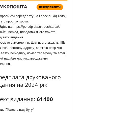
формити передплату на Голос з-над Бугу,
ть 3 простих кроки:
йдіть на
https://peredplata.ukrposhta.ua/
.
ажіть період, впродовж якого хочете
мувати видання.
ормте замовлення. Для цього вкажіть ПІБ
ника, поштову адресу, за якою потрібно
вляти періодику, номер телефону та email,
ий надійде лист-підтвердження
влення.
редплата друкованого
дання на 2024 рік
декс видання:
61400
ис "Голос з-над Бугу"