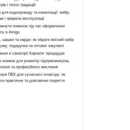
рів і тепло традицій
 для водопроводу та каналізації: вибір,
ж і правила експлуатації
никнути помилок під час оформлення
ту в Amigo
 шашки та нарди: як обрати якісний набір
ому, подарунка чи оптової закупівлі
ання в санаторії Карпати: процедури
с-книжки для розвитку підприємництва,
ління та професійного мислення
еум ПВХ для сучасного інтер’єру: як
ти практичне та довговічне покриття