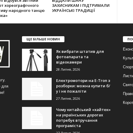
лі відбувся звітний
ВІДДАЛИ ШАНУ
рт хореографічного
ЗАХИСНИКАМ І ПІДТРИМАЛИ
тиву народного танцю
УКРАЇНСЬКІ ТРАДИЦІЇ
лка»
ЩЕ БІЛЬШЕ НОВИН
ПО
Еконо
Як вибрати штатив для
фотоапарата та
Куль
відеокамери
Спор
28 Липня, 2026
Лист
Електромотори на E-Tron з
гу.
Свят
розборки: можна купити б/
е для
у і не пожаліти
ве!
Прав
27 Липня, 2026
Корот
Чому китайський «хайтек»
на українських дорогах
потребує втручання
програміста
27 Липня, 2026