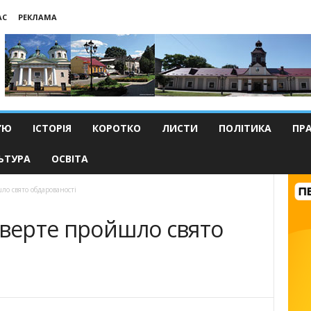
АС
РЕКЛАМА
’Ю
ІСТОРІЯ
КОРОТКО
ЛИСТИ
ПОЛІТИКА
ПР
ЬТУРА
ОСВІТА
ло свято обдарованості
тверте пройшло свято