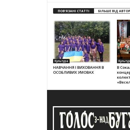
ПОВ'ЯЗАНІ СТАТТІ
БІЛЬШЕ ВІД АВТО
Культура
Культу
НАВЧАННЯ І ВИХОВАННЯ В
В Сока
ОСОБЛИВИХ УМОВАХ
конце
колек­
«Весе