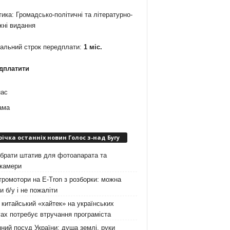
ика: Громадсько-політичні та літературно-
жні видання
мальний строк передплати:
1 міс.
дплатити
нас
ама
річка останніх новин Голос з-над Бугу
брати штатив для фотоапарата та
окамери
ромотори на E-Tron з розборки: можна
и б/у і не пожаліти
китайський «хайтек» на українських
ах потребує втручання програміста
ний посуд України: душа землі, руки