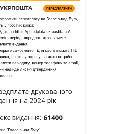
формити передплату на Голос з-над Бугу,
ть 3 простих кроки:
йдіть на
https://peredplata.ukrposhta.ua/
.
ажіть період, впродовж якого хочете
мувати видання.
ормте замовлення. Для цього вкажіть ПІБ
ника, поштову адресу, за якою потрібно
вляти періодику, номер телефону та email,
ий надійде лист-підтвердження
влення.
редплата друкованого
дання на 2024 рік
декс видання:
61400
ис "Голос з-над Бугу"