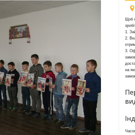
Щоб о
зробі
1. За
2. Вк
отри
3. Оф
замов
доста
на як
замо
Пе
ви
Ін
Часоп