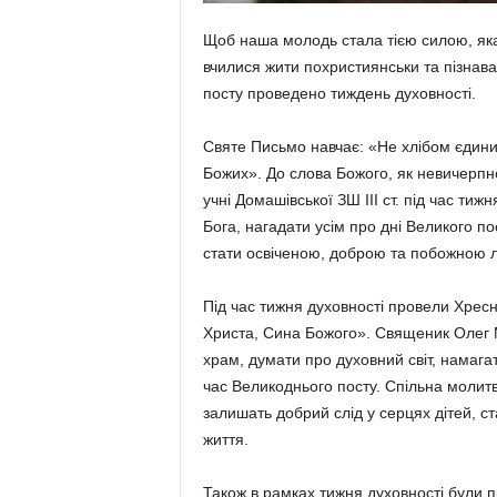
Щоб наша молодь стала тією силою, яка 
вчилися жити похристиянськи та пізнавал
посту проведено тиждень духовності.
Святе Письмо навчає: «Не хлібом єдини
Божих». До слова Божого, як невичерпн
учні Домашівської ЗШ ІІІ ст. під час тиж
Бога, нагадати усім про дні Великого п
стати освіченою, доброю та побожною
Під час тижня духовності провели Хресн
Христа, Сина Божого». Священик Олег Мр
храм, думати про духовний світ, намаг
час Великоднього посту. Спільна молитва
залишать добрий слід у серцях дітей, ст
життя.
Також в рамках тижня духовності були пр