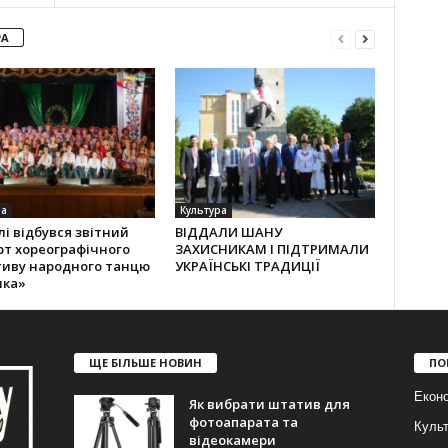
РА
ра
Культура
лі відбувся звітний
ВІДДАЛИ ШАНУ
рт хореографічного
ЗАХИСНИКАМ І ПІДТРИМАЛИ
тиву народного танцю
УКРАЇНСЬКІ ТРАДИЦІЇ
лка»
ЩЕ БІЛЬШЕ НОВИН
ПО
Еконо
Як вибрати штатив для
фотоапарата та
Куль
відеокамери