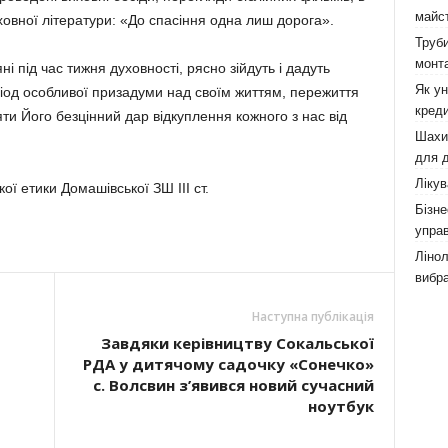
майст
ховної літератури: «До спасіння одна лиш дорога».
Труби
монта
ні під час тижня духовності, рясно зійдуть і дадуть
Як у
ріод особливої призадуми над своїм життям, пережиття
креди
ти Його безцінний дар відкуплення кожного з нас від
Шахи,
для д
Лікув
ї етики Домашівської ЗШ ІІІ ст.
Бізне
управ
Лінол
вибра
Наступна публікація
Завдяки керівництву Сокальської
РДА у дитячому садочку «Сонечко»
с. Волсвин з’явився новий сучасний
ноутбук