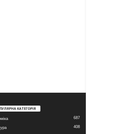
ПУЛЯРНА КАТЕГОРІЯ
687
міка
408
тура