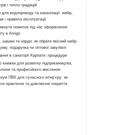
рів і тепло традицій
 для водопроводу та каналізації: вибір,
ж і правила експлуатації
никнути помилок під час оформлення
ту в Amigo
 шашки та нарди: як обрати якісний набір
ому, подарунка чи оптової закупівлі
ання в санаторії Карпати: процедури
с-книжки для розвитку підприємництва,
ління та професійного мислення
еум ПВХ для сучасного інтер’єру: як
ти практичне та довговічне покриття