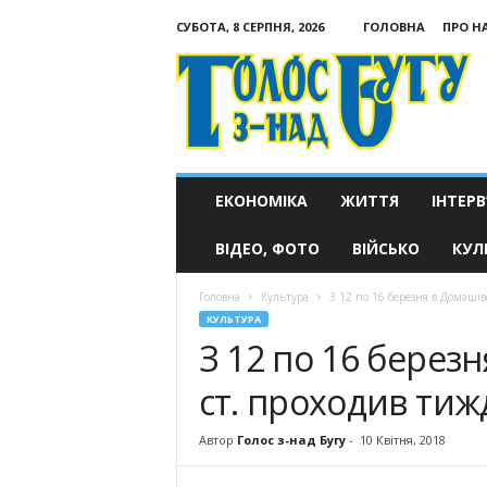
СУБОТА, 8 СЕРПНЯ, 2026
ГОЛОВНА
ПРО Н
Голос
з-
над
Бугу
ЕКОНОМІКА
ЖИТТЯ
ІНТЕРВ
ВІДЕО, ФОТО
ВІЙСЬКО
КУЛ
Головна
Культура
З 12 по 16 березня в Домашівс
КУЛЬТУРА
З 12 по 16 березн
ст. проходив тиж
Автор
Голос з-над Бугу
-
10 Квітня, 2018