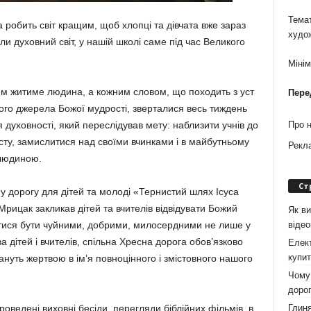
Темат
робить світ кращим, щоб хлопці та дівчата вже зараз
худо
и духовний світ, у нашій школі саме під час Великого
Міні
м житиме людина, а кожним словом, що походить з уст
Пере
ого джерела Божої мудрості, зверталися весь тиждень
ня духовності, який переслідував мету: наблизити учнів до
Про 
осту, замислитися над своїми вчинками і в майбутньому
Рекл
 людиною.
Ст
у дорогу для дітей та молоді «Тернистий шлях Ісуса
ицак закликав дітей та вчителів відвідувати Божий
Як ви
віде
атися бути чуйними, добрими, милосердними не лише у
 дітей і вчителів, спільна Хресна дорога обов’язково
Елект
купит
ануть жертвою в ім’я повноцінного і змістовного нашого
Чому 
дорог
Глиня
оведені виховні бесіди, перегляди біблійних фільмів, в