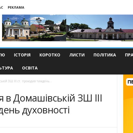
АС
РЕКЛАМА
’Ю
ІСТОРІЯ
КОРОТКО
ЛИСТИ
ПОЛІТИКА
ПР
ЬТУРА
ОСВІТА
ькій ЗШ ІІІ ст. проходив тиждень...
я в Домашівській ЗШ ІІІ
день духовності