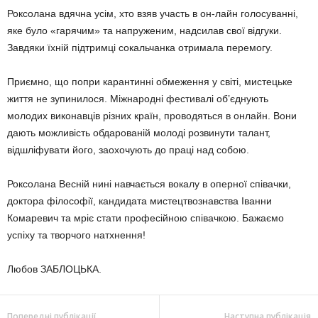
Роксолана вдячна усім, хто взяв участь в он-лайн го­лосуванні,
яке було «гарячим» та напруженим, надсилав свої відгуки.
Завдяки їхній підтримці сокальчанка отримала перемогу.
Приємно, що попри карантинні обмеження у світі, мистецьке
життя не зупинилося. Міжнародні фестивалі об’єднують
молодих виконавців різних країн, проводяться в онлайн. Вони
дають можливість обдарованій молоді розвинути талант,
відшліфувати його, заохочують до праці над собою.
Роксолана Весній нині навчається вокалу в оперної співачки,
доктора філософії, кандидата мистецтво­знавства Іванни
Комаревич та мріє стати професійною співачкою. Бажаємо
успіху та творчого натхнення!
Любов ЗАБЛОЦЬКА.
Попередні публікації
Наступна публікація