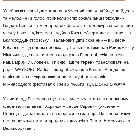
Українські пісні «Цвіте терен», «Зелений клен», «Ой де ти йдеш»
та мелодійний голос, принесли успіх сокальчанці Роксо­лані-
Богдані Весній на міжнародних фестивалях-конкурсах «Зоряний
час» у Львові, «Джерело надій» в Києві, «Акерманські зірки» – в
Бєлгород-Дністровську, «Талановиті діти Украї­ни» – в Одеса-
Коблево, «Під одним небом» – у Польщі, «Зірки над Рейном» – у
Німеччині, де вона стала володаркою Гран-прі, «Наша пісня –
наша мрія» у Словенії. Її пісню «Цвіте терен» транслювали на
радіо WAYSOFU Radio – Song of Ukraine в Канаді. А недавно
чарівний голос україночки полонив журі та глядачів
Міжнародного фестивалю PARIS MAGNIFIQUE STARS WAYА.
У листопаді Роксолана ще взяла участь у Інтернаціо­нальному
фестивалі талантів «Хортиця – серце Європи» (Україна –
Польща), де також стала володаркою гран-прі. Нині вона очікує
ще на результати міжнародних конкурсів з Праги, Німеччини та
Великобританії.