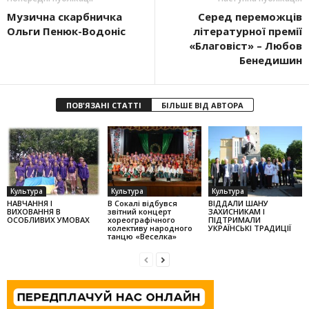
Музична скарбничка
Серед переможців
Ольги Пенюк-Водоніс
літературної премії
«Бла­говіст» – Любов
Бенедишин
ПОВ'ЯЗАНІ СТАТТІ
БІЛЬШЕ ВІД АВТОРА
Культура
Культура
Культура
НАВЧАННЯ І
В Сокалі відбувся
ВІДДАЛИ ШАНУ
ВИХОВАННЯ В
звітний концерт
ЗАХИСНИКАМ І
ОСОБЛИВИХ УМОВАХ
хореографічного
ПІДТРИМАЛИ
колек­тиву народного
УКРАЇНСЬКІ ТРАДИЦІЇ
танцю «Веселка»