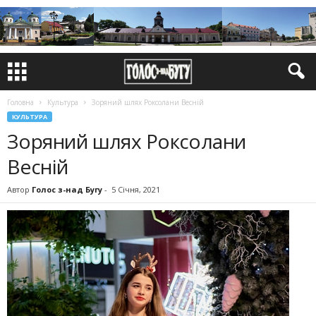
Головна
Культура
Зоряний шлях Роксолани Весній
КУЛЬТУРА
Зоряний шлях Роксолани
Весній
Автор
Голос з-над Бугу
-
5 Січня, 2021