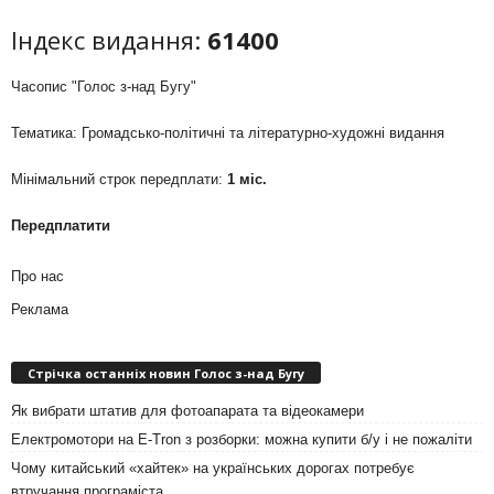
Індекс видання:
61400
Часопис "Голос з-над Бугу"
Тематика: Громадсько-політичні та літературно-художні видання
Мінімальний строк передплати:
1 міс.
Передплатити
Про нас
Реклама
Стрічка останніх новин Голос з-над Бугу
Як вибрати штатив для фотоапарата та відеокамери
Електромотори на E-Tron з розборки: можна купити б/у і не пожаліти
Чому китайський «хайтек» на українських дорогах потребує
втручання програміста