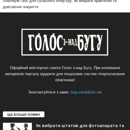
Лінолеум ПВХ для сучасного інтер’єру: як вибрати практичне та
довговічне покриття
Офіційний веб-портал газети Голос з-над Бугу. При копіюванні
матеріалів порталу відкрите для пошукових систем гіперпосилання
обов'язове!
Зконтактуйтеся з нами:
bug-sokal@ukr.net
ЩЕ БІЛЬШЕ НОВИН
Як вибрати штатив для фотоапарата та