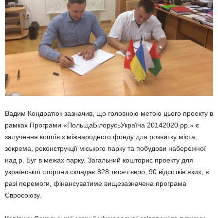
Вадим Кондратюк зазначив, що головною метою цього проекту в
рамках Програми «ПольщаБілорусьУкраїна 20142020 рр.» є
залучення коштів з міжнародного фонду для розвитку міста,
зокрема, реконструкції міського парку та побудови набережної
над р. Буг в межах парку. Загальний кошторис проекту для
української сторони складає 828 тисяч євро, 90 відсотків яких, в
разі перемоги, фінансуватиме вищезазначена програма
Євросоюзу.