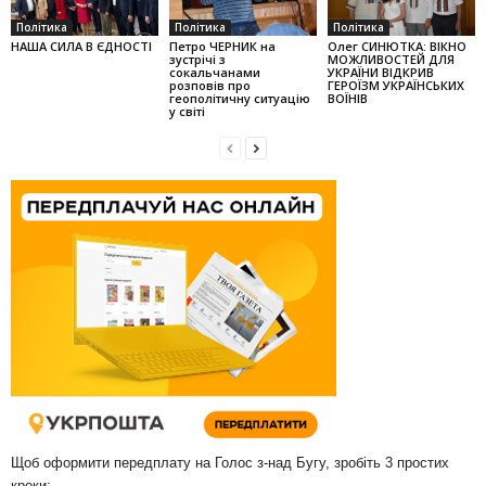
Політика
Політика
Політика
НАША СИЛА В ЄДНОСТІ
Петро ЧЕРНИК на
Олег СИНЮТКА: ВІКНО
зустрічі з
МОЖЛИВОСТЕЙ ДЛЯ
сокальчанами
УКРАЇНИ ВІДКРИВ
розповів про
ГЕРОЇЗМ УКРАЇНСЬКИХ
геополітичну ситуацію
ВОЇНІВ
у світі
Щоб оформити передплату на Голос з-над Бугу, зробіть 3 простих
кроки: