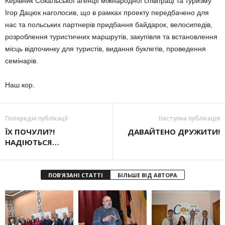
Керівник Сокальської агенції міжнародної співпраці та туризму
Ігор Дацюк наголосив, що в рамках проекту передбачено для
нас та польських партнерів придбання байдарок, велосипедів,
розроблення туристичних маршрутів, закупівля та встановлення
місць відпочинку для туристів, видання буклетів, проведення
семінарів.
Наш кор.
Попередні публікації
Наступна публікація
ЇХ ПОЧУЛИ?!
ДАВАЙТЕНО ДРУЖИТИ!
НАДІЮТЬСЯ…
ПОВ'ЯЗАНІ СТАТТІ
БІЛЬШЕ ВІД АВТОРА