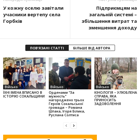
У кожну оселю завітали
Підприємцям на
учасники вертепу села
загальній системі –
Горбків
збільшення витрат та
зменшення доходу
ПОВ'ЯЗАНІ СТАТТІ
БІЛЬШЕ ВІД АВТОРА
Військо
Військо
Військо
ЇХНІ ІМЕНА ВПИСАНО В
Орденами “За
КІНОЛОГІЯ – УЛЮБЛЕНА
ІСТОРІЮ СОКАЛЬЩИНИ
мужність”
СПРАВА, ЯКА
нагороджено трьох
ПРИНОСИТЬ
Героїв Сока­ль­ської
ЗАДОВОЛЕННЯ
громади – Романа
Шпака, Ігоря Бі­лика,
Руслана Сол­тиса