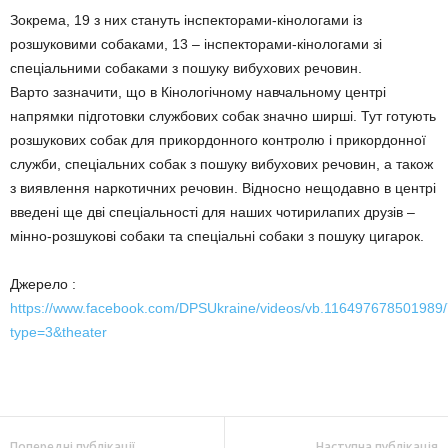
Зокрема, 19 з них стануть інспекторами-кінологами із
розшуковими собаками, 13 – інспекторами-кінологами зі
спеціальними собаками з пошуку вибухових речовин.
Варто зазначити, що в Кінологічному навчальному центрі
напрямки підготовки службових собак значно ширші. Тут готують
розшукових собак для прикордонного контролю і прикордонної
служби, спеціальних собак з пошуку вибухових речовин, а також
з виявлення наркотичних речовин. Відносно нещодавно в центрі
введені ще дві спеціальності для наших чотирилапих друзів –
мінно-розшукові собаки та спеціальні собаки з пошуку цигарок.
Джерело :
https://www.facebook.com/DPSUkraine/videos/vb.11649767850198
type=3&theater
Попередні публікації
Наступна публікація