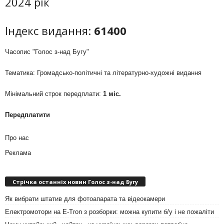
2024 рік
Індекс видання:
61400
Часопис "Голос з-над Бугу"
Тематика: Громадсько-політичні та літературно-художні видання
Мінімальний строк передплати:
1 міс.
Передплатити
Про нас
Реклама
Стрічка останніх новин Голос з-над Бугу
Як вибрати штатив для фотоапарата та відеокамери
Електромотори на E-Tron з розборки: можна купити б/у і не пожаліти